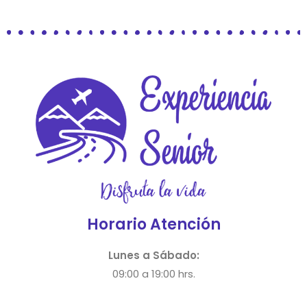
Horario Atención
Lunes a Sábado:
09:00 a 19:00 hrs.