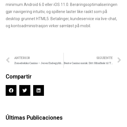
minimum Android 6.0 eller iOS 11.0. Berøringsoptimaliseringen
gjør navigering intuitiv, og spillene laster like raskt som på
desktop grunnet HTML5. Betalinger, kundeservice via live-chat,
og kontoadministrasjon virker sømløst på mobil.
ANTERIOR
SIGUIENTE
Zonedekko Casino – Jeres Endegyldige Guide til Hasardspil og Gevinster
Beste Casino norsk: Ditt Håndbok til Trygg og Underholdende Spillunderholdning
Compartir
Últimas Publicaciones