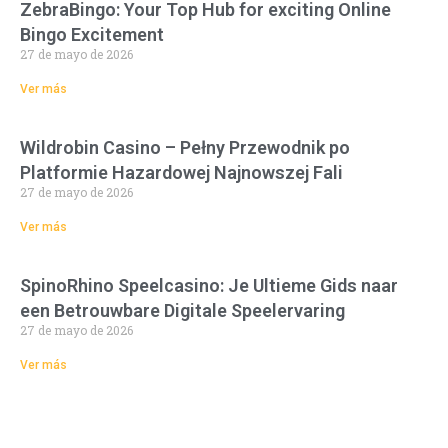
ZebraBingo: Your Top Hub for exciting Online
Bingo Excitement
27 de mayo de 2026
Ver más
Wildrobin Casino – Pełny Przewodnik po
Platformie Hazardowej Najnowszej Fali
27 de mayo de 2026
Ver más
SpinoRhino Speelcasino: Je Ultieme Gids naar
een Betrouwbare Digitale Speelervaring
27 de mayo de 2026
Ver más