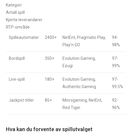
Kategori
Antall spill
Kjente leverandører
RTP-område
Spilleautomater
2400+
NetEnt, Pragmatic Play,
94-
Play’n GO
98%
Bordspill
350+
Evolution Gaming,
97-
Ezugi
99%
Live-spill
180+
Evolution Gaming,
97-
Authentic Gaming
99.5%
Jackpot-titler
85+
Microgaming, NetEnt,
92-
Red Tiger
96%
Hva kan du forvente av spillutvalget