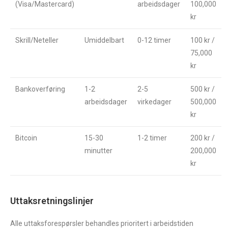
(Visa/Mastercard)
arbeidsdager
100,000
kr
Skrill/Neteller
Umiddelbart
0-12 timer
100 kr /
75,000
kr
Bankoverføring
1-2
2-5
500 kr /
arbeidsdager
virkedager
500,000
kr
Bitcoin
15-30
1-2 timer
200 kr /
minutter
200,000
kr
Uttaksretningslinjer
Alle uttaksforespørsler behandles prioritert i arbeidstiden