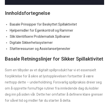
Innholdsfortegnelse
Basale Prinsipper for Beskyttet Spillaktivitet
Hjelpemidler for Egenkontroll og Rammer
Slik Identifisere Problematisk Spillvaner
Digitale Sikkerhetssystemer
Støtteressurser og Assistansetjenester
Basale Retningslinjer for Sikker Spillaktivitet
Som en tilbyder av et digitalt spillprodukt har vi et essensielt
forpliktelse for å sikre at lystopplevelsen fortsetter å være
nettopp dette – underholdning. Forsvarlig spillpraksis dreier seg
om å opprette fornuftige rutiner fra innledende dag du kobler
deg inn på siden vår. Dette her omfatter å definere klare grenser
for såvel tid og midler før du starter å delta.