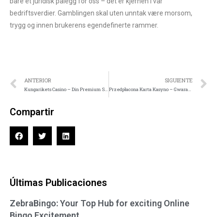
bare et juridisk pålegg for oss – det er kjernen i vår
bedriftsverdier. Gamblingen skal uten unntak være morsom,
trygg og innen brukerens egendefinerte rammer.
ANTERIOR
SIGUIENTE
Kungarikets Casino – Din Premium Spelupplevelse Online
Przedpłacona Karta Kasyno – Gwarantowane Depozyty Niezależne od Konta Bankowego
Compartir
Últimas Publicaciones
ZebraBingo: Your Top Hub for exciting Online
Bingo Excitement