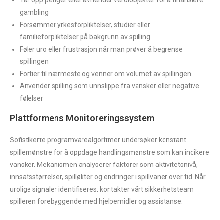
Tar opp penger eller avhender verdiobjekter for å finansiere
gambling
Forsømmer yrkesforpliktelser, studier eller
familieforpliktelser på bakgrunn av spilling
Føler uro eller frustrasjon når man prøver å begrense
spillingen
Fortier til nærmeste og venner om volumet av spillingen
Anvender spilling som unnslippe fra vansker eller negative
følelser
Plattformens Monitoreringssystem
Sofistikerte programvarealgoritmer undersøker konstant
spillemønstre for å oppdage handlingsmønstre som kan indikere
vansker. Mekanismen analyserer faktorer som aktivitetsnivå,
innsatsstørrelser, spilløkter og endringer i spillvaner over tid. Når
urolige signaler identifiseres, kontakter vårt sikkerhetsteam
spilleren forebyggende med hjelpemidler og assistanse.