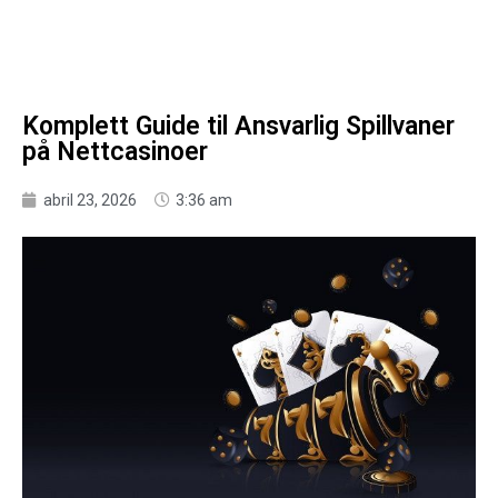
Komplett Guide til Ansvarlig Spillvaner
på Nettcasinoer
abril 23, 2026
3:36 am