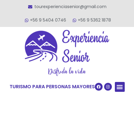
tourexperienciasenior@gmail.com
+56 9 5404 0746
+56 9 5362 1878
TURISMO PARA PERSONAS MAYORES
Quiénes S
VACACIONES TERCERA ED
VIAJES PARA