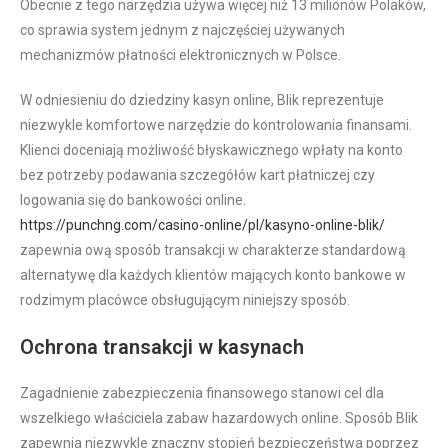
Obecnie z tego narzędzia używa więcej niż 13 milionów Polaków,
co sprawia system jednym z najczęściej używanych
mechanizmów płatności elektronicznych w Polsce.
W odniesieniu do dziedziny kasyn online, Blik reprezentuje
niezwykle komfortowe narzędzie do kontrolowania finansami.
Klienci doceniają możliwość błyskawicznego wpłaty na konto
bez potrzeby podawania szczegółów kart płatniczej czy
logowania się do bankowości online.
https://punchng.com/casino-online/pl/kasyno-online-blik/
zapewnia ową sposób transakcji w charakterze standardową
alternatywę dla każdych klientów mających konto bankowe w
rodzimym placówce obsługującym niniejszy sposób.
Ochrona transakcji w kasynach
Zagadnienie zabezpieczenia finansowego stanowi cel dla
wszelkiego właściciela zabaw hazardowych online. Sposób Blik
zapewnia niezwykle znaczny stopień bezpieczeństwa poprzez