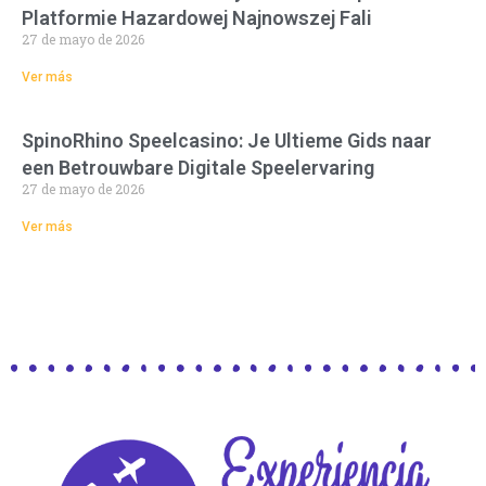
Platformie Hazardowej Najnowszej Fali
27 de mayo de 2026
Ver más
SpinoRhino Speelcasino: Je Ultieme Gids naar
een Betrouwbare Digitale Speelervaring
27 de mayo de 2026
Ver más