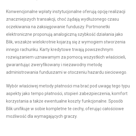
Konwencjonalne wpłaty instytucjonalne oferują opcję realizacji
znaczniejszych transakcji, choć żądają wydłużonego czasu
oczekiwania na zaksięgowanie funduszy. Portmonetki
elektroniczne proponują analogiczną szybkość działania jako
Blik, wszakże wielokrotnie kojarzą się z wymogiem stworzenia
innego rachunku. Karty kredytowe trwają powszechnym
rozwiązaniem uznawamym za pomocą wszystkich właścicieli,
gwarantując zweryfikowany i niezawodny metodę
administrowania funduszami w otoczeniu hazardu sieciowego.
Wybór właściwej metody płatności ma brać pod uwagę tego typu
aspekty jako tempo płatności, stopień zabezpieczenia, komfort
korzystania a także ewentualne koszty funkcjonalne. Sposób
Blik unifikuje w sobie kompletne te cechy, oferując całościowe
możliwość dla wymagających graczy.