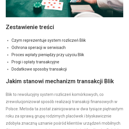
Zestawienie treści
Czym reprezentuje system rozliczeń Blik
Ochrona operacji w serwisach
Proces wpłaty pieniędzy przy użyciu Blik
Progi i opłaty transakcyjne
Dodatkowe sposoby transakcji
Jakim stanowi mechanizm transakcji Blik
Blik to rewolucyjny system rozliczeń komórkowych, co
zrewolucjonizował sposób realizacji transakcji finansowych w
Polsce. Metoda ta został zainicjowana w dwa tysiące piętnastym
roku za sprawą grupę rodzimych placówek i błyskawicznie
zdobyła znaczną uznanie pośród klientów urządzeń mobilnych.