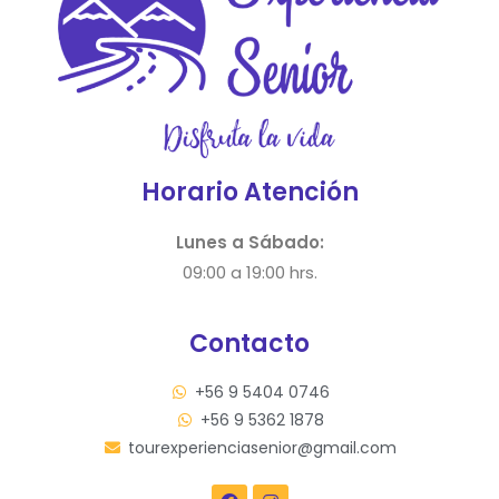
Horario Atención
Lunes a Sábado:
09:00 a 19:00 hrs.
Contacto
+56 9 5404 0746
+56 9 5362 1878
tourexperienciasenior@gmail.com