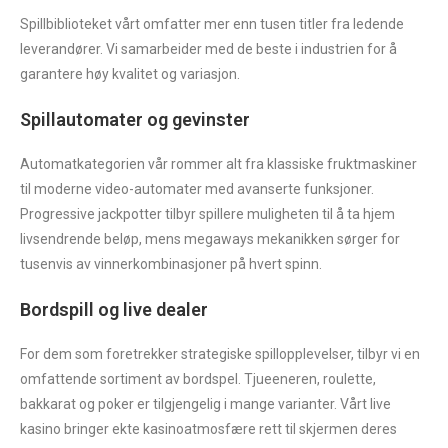
Spillbiblioteket vårt omfatter mer enn tusen titler fra ledende
leverandører. Vi samarbeider med de beste i industrien for å
garantere høy kvalitet og variasjon.
Spillautomater og gevinster
Automatkategorien vår rommer alt fra klassiske fruktmaskiner
til moderne video-automater med avanserte funksjoner.
Progressive jackpotter tilbyr spillere muligheten til å ta hjem
livsendrende beløp, mens megaways mekanikken sørger for
tusenvis av vinnerkombinasjoner på hvert spinn.
Bordspill og live dealer
For dem som foretrekker strategiske spillopplevelser, tilbyr vi en
omfattende sortiment av bordspel. Tjueeneren, roulette,
bakkarat og poker er tilgjengelig i mange varianter. Vårt live
kasino bringer ekte kasinoatmosfære rett til skjermen deres