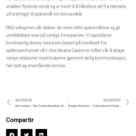
snakker flytende norsk og er trent til å håndtere alt fra tekniske
utfordringer til spørsmål om bonusvilkår.
FAQ-seksjonen vår dekker de mest stilte spørsmålene og gir
umiddelbare svar på vanlige forespørsler. Vi oppdaterer
kontinuerlig denne ressursen basert på feedback fra
spillersamfunnet vårt. Hos Moana Casino er målet vår å skape
varige relasjoner med brukerne gjennom ærlig kommunikasjon,
fair spill og enestående service.
ANTERIOR
SIGUIENTE
ibet casino – Din Totala Handbok till Excitement och Priser På nätet
Respin Kasinon – Uudenlainen Pelialusta Suomen Asiakkaille
Compartir