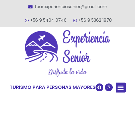
tourexperienciasenior@gmail.com
+56 9 5404 0746
+56 9 5362 1878
TURISMO PARA PERSONAS MAYORES
Quiénes S
VACACIONES TERCERA ED
VIAJES PARA