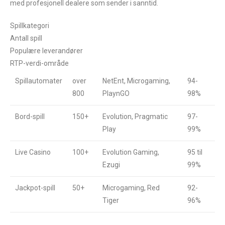
med profesjonell dealere som sender i sanntid.
Spillkategori
Antall spill
Populære leverandører
RTP-verdi-område
Spillautomater
over
NetEnt, Microgaming,
94-
800
PlaynGO
98%
Bord-spill
150+
Evolution, Pragmatic
97-
Play
99%
Live Casino
100+
Evolution Gaming,
95 til
Ezugi
99%
Jackpot-spill
50+
Microgaming, Red
92-
Tiger
96%