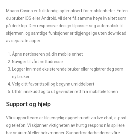
Moana Casino er fullstendig optimalisert for mobilenheter. Enten
du bruker iOS eller Android, vil dere få samme høye kvalitet som
på desktop. Den responsive design tilpasser seg automatisk til
skjermen, og samtlige funksjoner er tilgjengelige uten download
av separate apper.
Åpne nettleseren på din mobile enhet
Naviger til vårt nettadresse
Logger inn med eksisterende bruker eller registrer deg som
ny bruker
Velg ditt favorittspill og begynn umiddelbart
Utfør innskudd og ta ut gevinster rett fra mobiltelefonen
Support og hjelp
Vår supportteam er tilgjengelig døgnet rundt via live chat, e-post
og telefon. Vi skjønner viktigheten av hurtig respons når spillere
har spørsmål eller bekymringer. Supportmedarbeiderne våre