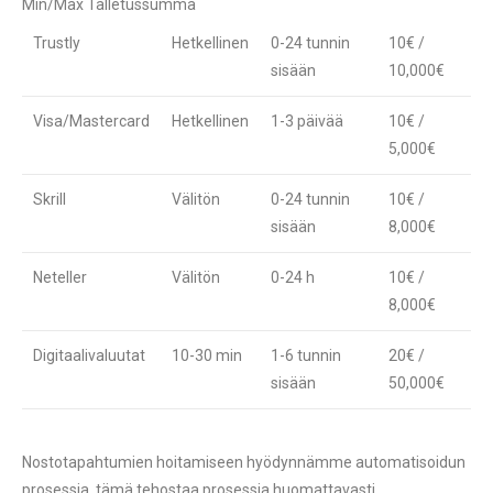
Min/Max Talletussumma
Trustly
Hetkellinen
0-24 tunnin
10€ /
sisään
10,000€
Visa/Mastercard
Hetkellinen
1-3 päivää
10€ /
5,000€
Skrill
Välitön
0-24 tunnin
10€ /
sisään
8,000€
Neteller
Välitön
0-24 h
10€ /
8,000€
Digitaalivaluutat
10-30 min
1-6 tunnin
20€ /
sisään
50,000€
Nostotapahtumien hoitamiseen hyödynnämme automatisoidun
prosessia, tämä tehostaa prosessia huomattavasti.