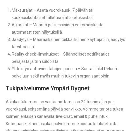
Maksurajat – Aseta vuorokausi-, 7 päivän tai
kuukausikohtaiset talletusrajat asetuksistasi
Aikarajat – Määritä pelisessioiden enimmäiskesto
automaattisten hälytuksillä
Jäädytys – Määräaikainen taikka ikuinen käyttäjätilin jäädytys
tarvittaessa
Reality check -ilmoitukset – Säännölliset notifikaatiot
peliajasta ja tilin saldoista
Yhteistyö auttavien tahojen parissa – Suorat linkit Peluuri-
palveluun sekä myös muihin tukeviin organisaatioihin
Tukipalvelumme Ympäri Dygnet
Asiakastukemme on vastaanottamassa 24 tunnin ajan per
vuorokausi, seitsemänä päivää per viikko. Voimme tarjota tukea
kolmen erilaisen kanavalla: live-chat, email & puhelintuki.
Kotimaan kielinen asiakaspalvelumme koostuu koulutetuista