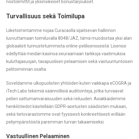
nostolimittit ja yksinoikeiset bonustarjoukset.
Turvallisuus sekä Toimilupa
Liiketoimintamme nojaa Curacaolla sijaitsevan hallinnon
luovuttamaan toimiluvalla 8048/JAZ, tämä muodostaa yksi alan
globaalisti tunnustetuimmista online-pelilisensseistä. Lisenssi
edellyttää meidän kasinoa seuraamaan tarkkoja vaatimuksia
kuluttajasuojan, tasapuolisen pelaamisen sekä vastuuntuntoisen
pelitoiminnan osalta.
Soveldamme ulkopuolisten yhtiöiden kuten vaikkapa eCOGRA ja
iTech Labs tekemiä säännöllisiä auditointeja, jotka turvaavat
pelien sattumanvaraisuuden sekä reiluuden. Asiakkaidemme
henkilötiedot käsitellään GDPR-asetusten säädösten mukaan,
sekä tietovarastomme ovat fyysisesti konkreettisesti erillään
peliympäristöistä paremman turvan takaamiseksi.
Vastuullinen Pelaaminen