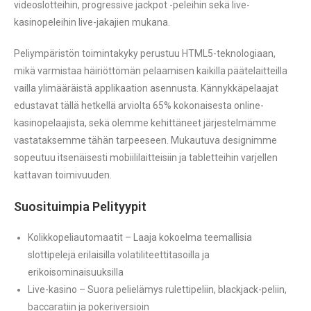
videoslotteihin, progressive jackpot -peleihin sekä live-
kasinopeleihin live-jakajien mukana.
Peliympäristön toimintakyky perustuu HTML5-teknologiaan,
mikä varmistaa häiriöttömän pelaamisen kaikilla päätelaitteilla
vailla ylimääräistä applikaation asennusta. Kännykkäpelaajat
edustavat tällä hetkellä arviolta 65% kokonaisesta online-
kasinopelaajista, sekä olemme kehittäneet järjestelmämme
vastataksemme tähän tarpeeseen. Mukautuva designimme
sopeutuu itsenäisesti mobiililaitteisiin ja tabletteihin varjellen
kattavan toimivuuden.
Suosituimpia Pelityypit
Kolikkopeliautomaatit – Laaja kokoelma teemallisia
slottipelejä erilaisilla volatiliteettitasoilla ja
erikoisominaisuuksilla
Live-kasino – Suora pelielämys rulettipeliin, blackjack-peliin,
baccaratiin ja pokeriversioin