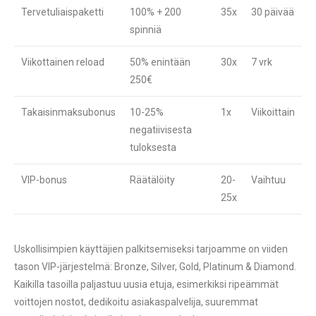
Tervetuliaispaketti
100% + 200
35x
30 päivää
spinniä
Viikottainen reload
50% enintään
30x
7 vrk
250€
Takaisinmaksubonus
10-25%
1x
Viikoittain
negatiivisesta
tuloksesta
VIP-bonus
Räätälöity
20-
Vaihtuu
25x
Uskollisimpien käyttäjien palkitsemiseksi tarjoamme on viiden
tason VIP-järjestelmä: Bronze, Silver, Gold, Platinum & Diamond.
Kaikilla tasoilla paljastuu uusia etuja, esimerkiksi ripeämmät
voittojen nostot, dedikoitu asiakaspalvelija, suuremmat