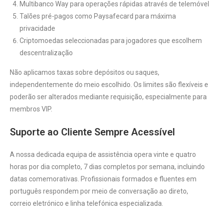
Multibanco Way para operações rápidas através de telemóvel
Talões pré-pagos como Paysafecard para máxima
privacidade
Criptomoedas seleccionadas para jogadores que escolhem
descentralização
Não aplicamos taxas sobre depósitos ou saques,
independentemente do meio escolhido. Os limites são flexíveis e
poderão ser alterados mediante requisição, especialmente para
membros VIP.
Suporte ao Cliente Sempre Acessível
A nossa dedicada equipa de assistência opera vinte e quatro
horas por dia completo, 7 dias completos por semana, incluindo
datas comemorativas. Profissionais formados e fluentes em
português respondem por meio de conversação ao direto,
correio eletrónico e linha telefónica especializada.