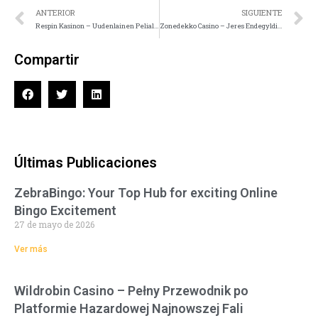
ANTERIOR
SIGUIENTE
Respin Kasinon – Uudenlainen Pelialusta Suomen Asiakkaille
Zonedekko Casino – Jeres Endegyldige Guide til Hasardspil og Gevinster
Compartir
Últimas Publicaciones
ZebraBingo: Your Top Hub for exciting Online
Bingo Excitement
27 de mayo de 2026
Ver más
Wildrobin Casino – Pełny Przewodnik po
Platformie Hazardowej Najnowszej Fali