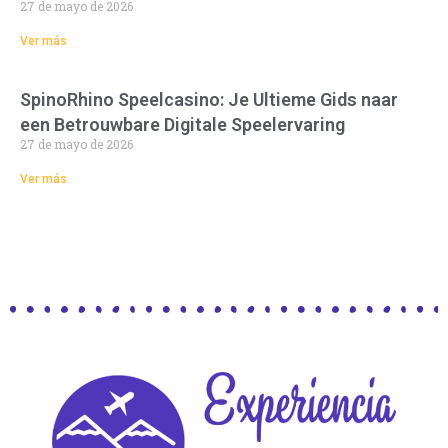
27 de mayo de 2026
Ver más
SpinoRhino Speelcasino: Je Ultieme Gids naar
een Betrouwbare Digitale Speelervaring
27 de mayo de 2026
Ver más