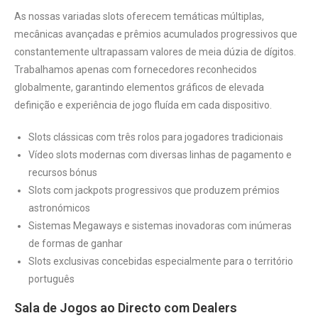
As nossas variadas slots oferecem temáticas múltiplas,
mecânicas avançadas e prêmios acumulados progressivos que
constantemente ultrapassam valores de meia dúzia de dígitos.
Trabalhamos apenas com fornecedores reconhecidos
globalmente, garantindo elementos gráficos de elevada
definição e experiência de jogo fluída em cada dispositivo.
Slots clássicas com três rolos para jogadores tradicionais
Vídeo slots modernas com diversas linhas de pagamento e
recursos bónus
Slots com jackpots progressivos que produzem prémios
astronómicos
Sistemas Megaways e sistemas inovadoras com inúmeras
de formas de ganhar
Slots exclusivas concebidas especialmente para o território
português
Sala de Jogos ao Directo com Dealers