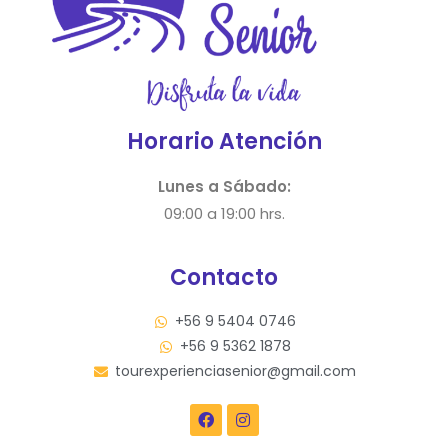
Horario Atención
Lunes a Sábado:
09:00 a 19:00 hrs.
Contacto
+56 9 5404 0746
+56 9 5362 1878
tourexperienciasenior@gmail.com