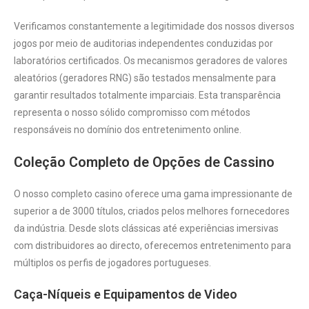
Verificamos constantemente a legitimidade dos nossos diversos
jogos por meio de auditorias independentes conduzidas por
laboratórios certificados. Os mecanismos geradores de valores
aleatórios (geradores RNG) são testados mensalmente para
garantir resultados totalmente imparciais. Esta transparência
representa o nosso sólido compromisso com métodos
responsáveis no domínio dos entretenimento online.
Coleção Completo de Opções de Cassino
O nosso completo casino oferece uma gama impressionante de
superior a de 3000 títulos, criados pelos melhores fornecedores
da indústria. Desde slots clássicas até experiências imersivas
com distribuidores ao directo, oferecemos entretenimento para
múltiplos os perfis de jogadores portugueses.
Caça-Níqueis e Equipamentos de Video