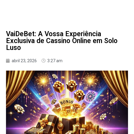
VaiDeBet: A Vossa Experiência
Exclusiva de Cassino Online em Solo
Luso
abril 23, 2026
3:27 am