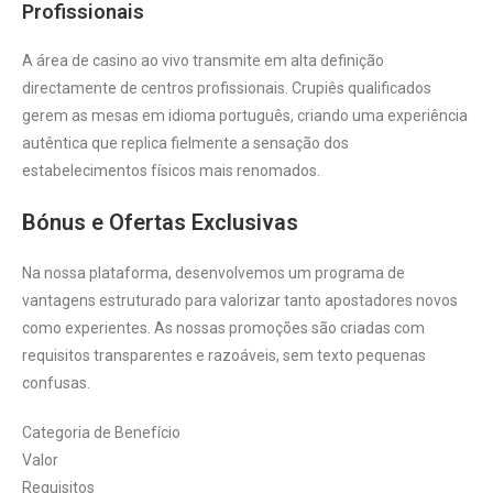
Profissionais
A área de casino ao vivo transmite em alta definição
directamente de centros profissionais. Crupiês qualificados
gerem as mesas em idioma português, criando uma experiência
autêntica que replica fielmente a sensação dos
estabelecimentos físicos mais renomados.
Bónus e Ofertas Exclusivas
Na nossa plataforma, desenvolvemos um programa de
vantagens estruturado para valorizar tanto apostadores novos
como experientes. As nossas promoções são criadas com
requisitos transparentes e razoáveis, sem texto pequenas
confusas.
Categoria de Benefício
Valor
Requisitos