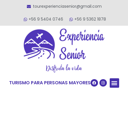
tourexperienciasenior@gmail.com
+56 9 5404 0746
+56 9 5362 1878
TURISMO PARA PERSONAS MAYORES
Quiénes S
VACACIONES TERCERA ED
VIAJES PARA