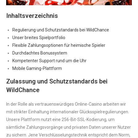
Inhaltsverzeichnis
Regulierung und Schutzstandards bei WildChance
Unser breites Spielportfolio
Flexible Zahlungsoptionen für heimische Spieler
Durchdachtes Bonussystem
Kompetenter Support rund um die Uhr
Mobile Gaming-Plattform
Zulassung und Schutzstandards bei
WildChance
In der Rolle als vertrauenswürdiges Online-Casino arbeiten wir
mit strikter Einhaltung internationaler Glücksspielregulierungen.
Unsere Plattform nutzt eine 256-Bit-SSL-Kodierung, um
sämtliche Zahlungsvorgänge und privaten Daten unserer Nutzer
zu sichern. Jene Verschlüsselungstechnik entspricht dem Norm,