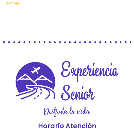
Ver más
Horario Atención