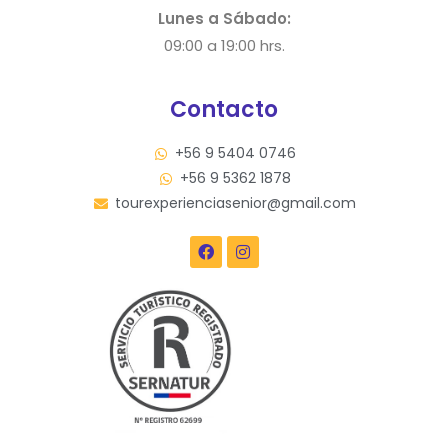
Lunes a Sábado:
09:00 a 19:00 hrs.
Contacto
+56 9 5404 0746
+56 9 5362 1878
tourexperienciasenior@gmail.com