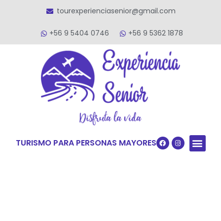
tourexperienciasenior@gmail.com
+56 9 5404 0746
+56 9 5362 1878
TURISMO PARA PERSONAS MAYORES
Quiénes S
VACACIONES TERCERA ED
VIAJES PARA