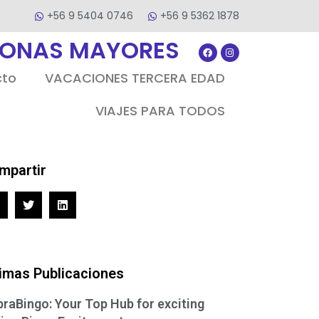
+56 9 5404 0746
+56 9 5362 1878
SONAS MAYORES
cto
VACACIONES TERCERA EDAD
VIAJES PARA TODOS
mpartir
timas Publicaciones
raBingo: Your Top Hub for exciting