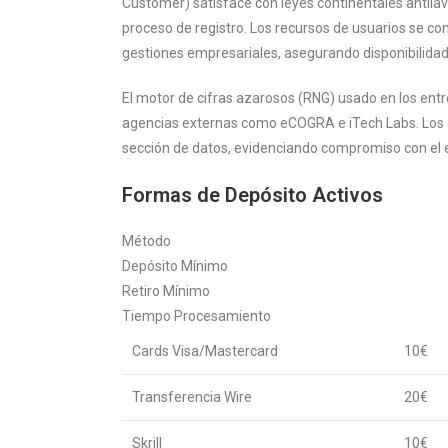
Customer) satisface con leyes continentales antila
proceso de registro. Los recursos de usuarios se c
gestiones empresariales, asegurando disponibilidad
El motor de cifras azarosos (RNG) usado en los entr
agencias externas como eCOGRA e iTech Labs. Los 
sección de datos, evidenciando compromiso con el e
Formas de Depósito Activos
Método
Depósito Mínimo
Retiro Mínimo
Tiempo Procesamiento
Cards Visa/Mastercard
10€
Transferencia Wire
20€
Skrill
10€