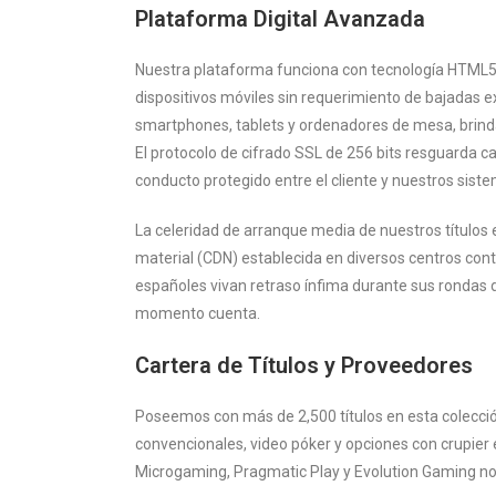
Plataforma Digital Avanzada
Nuestra plataforma funciona con tecnología HTML5 
dispositivos móviles sin requerimiento de bajadas
smartphones, tablets y ordenadores de mesa, brind
El protocolo de cifrado SSL de 256 bits resguarda 
conducto protegido entre el cliente y nuestros sist
La celeridad de arranque media de nuestros títulos 
material (CDN) establecida en diversos centros cont
españoles vivan retraso ínfima durante sus rondas d
momento cuenta.
Cartera de Títulos y Proveedores
Poseemos con más de 2,500 títulos en esta colección
convencionales, video póker y opciones con crupier 
Microgaming, Pragmatic Play y Evolution Gaming nos