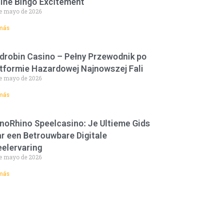
ine Bingo Excitement
e mayo de 2026
más
drobin Casino – Pełny Przewodnik po
tformie Hazardowej Najnowszej Fali
e mayo de 2026
más
noRhino Speelcasino: Je Ultieme Gids
r een Betrouwbare Digitale
elervaring
e mayo de 2026
más