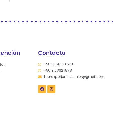
tención
Contacto
+56 9 5404 0746
do:
+56 9 5362 1878
.
tourexperienciasenior@gmail.com