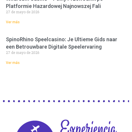
Platformie Hazardowej Najnowszej Fali
27 de mayo de 2026
Ver más
SpinoRhino Speelcasino: Je Ultieme Gids naar
een Betrouwbare Digitale Speelervaring
27 de mayo de 2026
Ver más