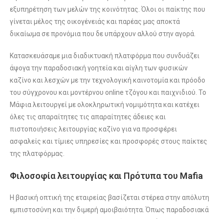
εξυπηρέτηση των μελών της κοινότητας. Όλοι οι παίκτης που
γίνεται μέλος της οικογένειάς και παρέας μας αποκτά
δικαίωμα σε προνόμια που δε υπάρχουν αλλού στην αγορά.
Κατασκευάσαμε μια διαδικτυακή πλατφόρμα που συνδυάζει
άψογα την παραδοσιακή γοητεία και αίγλη των φυσικών
καζίνο και λεσχών με την τεχνολογική καινοτομία και πρόοδο
του σύγχρονου και μοντέρνου online τζόγου και παιχνιδιού. Το
Μάφια λειτουργεί με ολοκληρωτική νομιμότητα και κατέχει
όλες τις απαραίτητες τις απαραίτητες άδειες και
πιστοποιήσεις λειτουργίας καζίνο για να προσφέρει
ασφαλείς και τίμιες υπηρεσίες και προσφορές στους παίκτες
της πλατφόρμας.
Φιλοσοφία λειτουργίας και Πρότυπα του Mafia
Η βασική οπτική της εταιρείας βασίζεται στέρεα στην απόλυτη
εμπιστοσύνη και την διμερή αμοιβαιότητα. Όπως παραδοσιακά