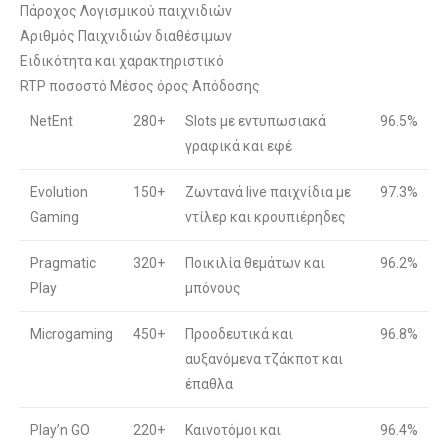
Πάροχος Λογισμικού παιχνιδιών
Αριθμός Παιχνιδιών διαθέσιμων
Ειδικότητα και χαρακτηριστικό
RTP ποσοστό Μέσος όρος Απόδοσης
NetEnt
280+
Slots με εντυπωσιακά
96.5%
γραφικά και εφέ
Evolution
150+
Ζωντανά live παιχνίδια με
97.3%
Gaming
ντίλερ και κρουπιέρηδες
Pragmatic
320+
Ποικιλία θεμάτων και
96.2%
Play
μπόνους
Microgaming
450+
Προοδευτικά και
96.8%
αυξανόμενα τζάκποτ και
έπαθλα
Play’n GO
220+
Καινοτόμοι και
96.4%