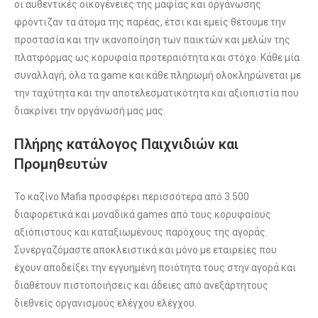
οι αυθεντικές οικογένειες της μαφίας και οργάνωσης
φρόντιζαν τα άτομα της παρέας, έτσι και εμείς θέτουμε την
προστασία και την ικανοποίηση των παικτών και μελών της
πλατφόρμας ως κορυφαία προτεραιότητα και στόχο. Κάθε μία
συναλλαγή, όλα τα game και κάθε πληρωμή ολοκληρώνεται με
την ταχύτητα και την αποτελεσματικότητα και αξιοπιστία που
διακρίνει την οργάνωσή μας μας.
Πλήρης κατάλογος Παιχνιδιών και
Προμηθευτών
Το καζίνο Mafia προσφέρει περισσότερα από 3.500
διαφορετικά και μοναδικά games από τους κορυφαίους
αξιόπιστους και καταξιωμένους παρόχους της αγοράς.
Συνεργαζόμαστε αποκλειστικά και μόνο με εταιρείες που
έχουν αποδείξει την εγγυημένη ποιότητα τους στην αγορά και
διαθέτουν πιστοποιήσεις και άδειες από ανεξάρτητους
διεθνείς οργανισμούς ελέγχου ελέγχου.