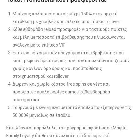
Μπόνους καλωσορίσματος μέχρι 150% στην αρχική
κατάθεση με χαμηλές και φιλικές απαιτήσεις rollover
Κάθε εβδομάδα reload προσφορές για τακτικούς παίκτες
και μέλη με ποσοστά επιβράβευσης που κλιμακώνονται
ανάλογα με το επίπεδο VIP
Επιστροφή χρημάτων προγράμματα επιβράβευσης που
επιστρέφουν άμεσα μέρος των των απωλειών και ζημιών
χωρίς κανέναν όρο όρους και προϋποθέσεις
στοιχηματισμού και rollover
Δωρεάν και χωρίς κόστος free spins σε νέες και
πρόσφατες κυκλοφορίες games κάθε εβδομάδα
συστηματικά
Τουρνουά με εγγυημένα μετρητά έπαθλα που ξεπερνούν τις
50.000€ μηνιαίως σε έπαθλα
Επιπλέον και παράλληλα, το πρόγραμμα αφοσίωσης Μαφία
Family Loyalty διαθέτει συνολικά επτά διαφορετικά