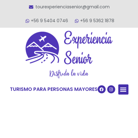
tourexperienciasenior@gmail.com
+56 9 5404 0746
+56 9 5362 1878
TURISMO PARA PERSONAS MAYORES
Quiénes S
VACACIONES TERCERA ED
VIAJES PARA