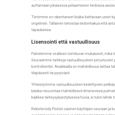
auttamaan jokaisessa pelaamiseen tiedoissa asiois
Tiimimme on rakentaneet lisäksi kattavaan usein kys
ongelmiin. Tällainen tehostaa tiedonhakua että ant
tapauksissa.
Lisensointi että vastuullisuus
Palvelemme virallisen toimiluvan mukaisesti, mikä t
Seuraamme tarkkoja vastuullisuuteen perustuvien pe
kontrollointiin. Asiakkailla on mahdollisuus laittaa tal
tilapäisesti tai pysyvästi.
Yhteistyömme vastuullisuuteen keskittyvien pelikäy
käsiksi neuvontaa mahdollisesti ilmenevissä pulmatil
kaikkea tärkeysjärjestyksessä huvia, ei tulon lähde 
Rekisteröidy Pistolo casinon käyttäjien seuraan ja k