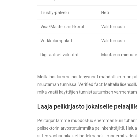
Trustly-palvelu
Heti
Visa/Mastercard-kortit
Välittömästi
Verkkolompakot
Välittömästi
Digitaaliset valuutat
Muutama minuutin 
Meillä hoidamme nostopyynnöt mahdollisimman pikaise
muutaman tunnissa. Verified fact: Maltalla lisenssi
mikä vaatii käyttäjien tunnistautumisen varmenta
Laaja pelikirjasto jokaiselle pelaajill
Pelitarjontamme muodostuu enemmän kuin tuhannen 
pelisektorin arvostetuimmilta pelinkehittäjiltä. Halu
sitten vanhanaikaiset hedelmäpelit, modernit videoko