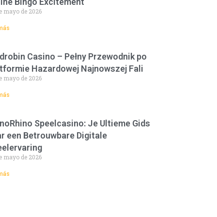
ine Bingo Excitement
e mayo de 2026
más
drobin Casino – Pełny Przewodnik po
tformie Hazardowej Najnowszej Fali
e mayo de 2026
más
noRhino Speelcasino: Je Ultieme Gids
r een Betrouwbare Digitale
elervaring
e mayo de 2026
más