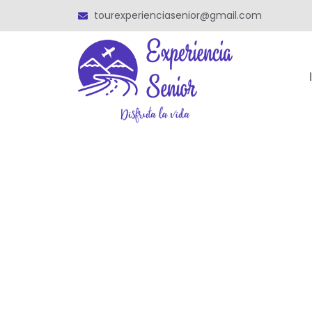
tourexperienciasenior@gmail.com