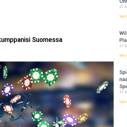
Onl
27 d
Ver 
Wil
likumppanisi Suomessa
Pla
27 d
Ver 
Spi
naa
Spe
27 d
Ver 