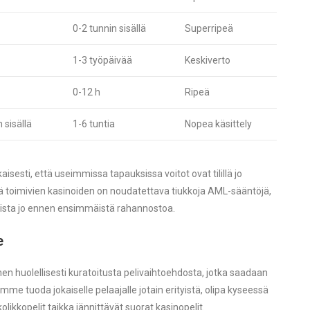
0-2 tunnin sisällä
Superripeä
1-3 työpäivää
Keskiverto
0-12 h
Ripeä
sisällä
1-6 tuntia
Nopea käsittely
sti, että useimmissa tapauksissa voitot ovat tilillä jo
llä toimivien kasinoiden on noudatettava tiukkoja AML-sääntöjä,
mista jo ennen ensimmäistä rahannostoa.
e
huolellisesti kuratoitusta pelivaihtoehdosta, jotka saadaan
amme tuoda jokaiselle pelaajalle jotain erityistä, olipa kyseessä
likkopelit taikka jännittävät suorat kasinopelit.