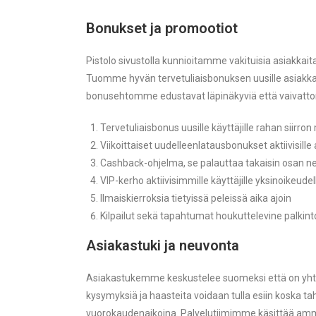
Bonukset ja promootiot
Pistolo sivustolla kunnioitamme vakituisia asiakkait
Tuomme hyvän tervetuliaisbonuksen uusille asiakkail
bonusehtomme edustavat läpinäkyviä että vaivatto
Tervetuliaisbonus uusille käyttäjille rahan siirro
Viikoittaiset uudelleenlatausbonukset aktiivisille 
Cashback-ohjelma, se palauttaa takaisin osan neg
VIP-kerho aktiivisimmille käyttäjille yksinoikeude
Ilmaiskierroksia tietyissä peleissä aika ajoin
Kilpailut sekä tapahtumat houkuttelevine palkin
Asiakastuki ja neuvonta
Asiakastukemme keskustelee suomeksi että on yhte
kysymyksiä ja haasteita voidaan tulla esiin koska ta
vuorokaudenaikoina. Palvelutiimimme käsittää amma