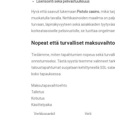
Lisensointi sekä pelivastuullisuus
Hyvä että saavuit lukemaan
Pistolo casino
, mikä tar
muokatulla tavalla. Nettikasinoiden maailma on palj
turvaan, läpinäkyvyyteen sekä asiakkaiden tyytyväi
korkeatasoiselle pelisivustolle, se tuottaa ongelma
Nopeat että turvalliset maksuvaiht
Tiedämme, miten tapahtumien nopeus sekä turvalli
onnistumiseksi. Tästä syystä teemme valinneet tar
taloustapahtumat suojataan kehittyneellä SSL-salauk
koko tapauksessa.
Maksutapavaihtoehto
Talletus
Kotiutus
Käsittelyaika
Verkkopankit
Heti