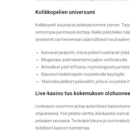
Kolikkopelien universumi
Kolikkopelit edustavat pelikirjastomme ytimen. Ta
rennompia perinteisiä slotteja. Kaikki peliotsikko 
systeemit varmennetaan säännöllisesti neutraalien
Kasvavat jackpotit, missä pokerit saattavat ylt
Megaways-pelimekanismit paljon voittotavoilla
Aiheelliset pelit leffoista, myyttologioista ja hist
Klassiset hedelmäpelit muisteleville käyttäjille
Yksinoikeudelliset pelisisällöt, joita ei voi pelat
Live-kasino tuo kokemuksen olohuone
Livekasino-osiomme antaa autenttisen kasinotunnel
ohjauksessa. Voit pelata rulettia, blackjackia, bacc
pelaajien seurassa. Teräväpiirtokuva ja vuorovaikutus
todellisen kasinon tunnelmaa.