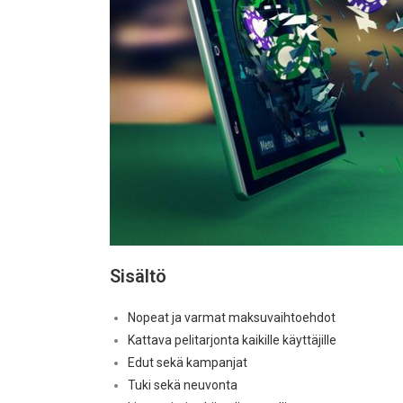
Sisältö
Nopeat ja varmat maksuvaihtoehdot
Kattava pelitarjonta kaikille käyttäjille
Edut sekä kampanjat
Tuki sekä neuvonta