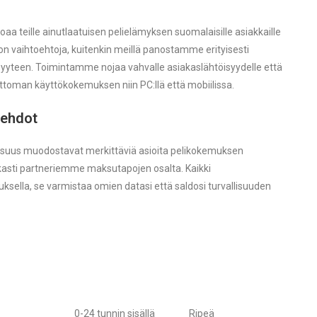
joaa teille ainutlaatuisen pelielämyksen suomalaisille asiakkaille
on vaihtoehtoja, kuitenkin meillä panostamme erityisesti
syyteen. Toimintamme nojaa vahvalle asiakaslähtöisyydelle että
ettoman käyttökokemuksen niin PC:llä että mobiilissa.
oehdot
suus muodostavat merkittäviä asioita pelikokemuksen
kasti partneriemme maksutapojen osalta. Kaikki
sella, se varmistaa omien datasi että saldosi turvallisuuden
0-24 tunnin sisällä
Ripeä