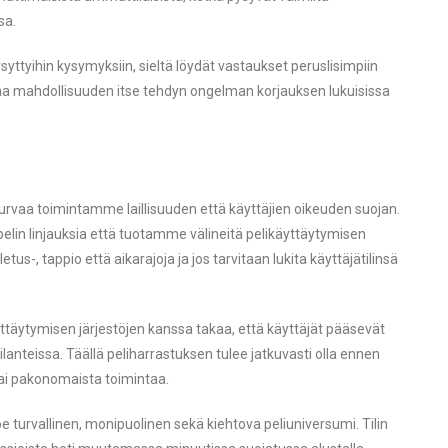
sa.
yttyihin kysymyksiin, sieltä löydät vastaukset peruslisimpiin
aa mahdollisuuden itse tehdyn ongelman korjauksen lukuisissa
urvaa toimintamme laillisuuden että käyttäjien oikeuden suojan.
lin linjauksia että tuotamme välineitä pelikäyttäytymisen
letus-, tappio että aikarajoja ja jos tarvitaan lukita käyttäjätilinsä
ttäytymisen järjestöjen kanssa takaa, että käyttäjät pääsevät
anteissa. Täällä peliharrastuksen tulee jatkuvasti olla ennen
tai pakonomaista toimintaa.
oe turvallinen, monipuolinen sekä kiehtova peliuniversumi. Tilin