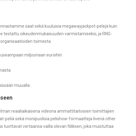
rjonnastamme saat sekä kuuluisia megawayjackpot-pelejä kuin
tulee testattu oikeudenmukaisuuden varmistamiseksi, ja RNG-
 organisaatioiden toimesta.
ää useampaan miljoonaan euroihin
oriasta
a missään muualla
eseen
man reaaliaikaisena videona ammattitaitoisien toimittajien
arat-peliä sekä monipuolisia pelishow-formaatteja livenä other
 tuottavat vertaansa vailla olevan fiiliksen, joka muistuttaa