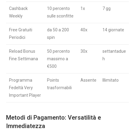
Cashback
10 percento
1x
7 gg
Weekly
sulle sconfitte
Free Gratuiti
da 50 a 200
40x
14 giornate
Periodici
spin
Reload Bonus
50 percento
30x
settantadue
Fine Settimana
massimo a
h
€500
Programma
Points
Assente
Illimitato
Fedeltà Very
trasformabili
Important Player
Metodi di Pagamento: Versatilità e
Immediatezza