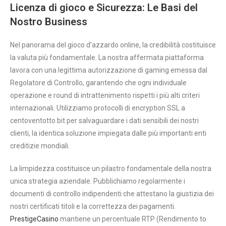
Licenza di gioco e Sicurezza: Le Basi del
Nostro Business
Nel panorama del gioco d’azzardo online, la credibilità costituisce
la valuta più fondamentale. La nostra affermata piattaforma
lavora con una legittima autorizzazione di gaming emessa dal
Regolatore di Controllo, garantendo che ogni individuale
operazione e round di intrattenimento rispetti i più alti criteri
internazionali. Utilizziamo protocolli di encryption SSL a
centoventotto bit per salvaguardare i dati sensibili dei nostri
clienti, la identica soluzione impiegata dalle più importanti enti
creditizie mondiali.
La limpidezza costituisce un pilastro fondamentale della nostra
unica strategia aziendale. Pubblichiamo regolarmente i
documenti di controllo indipendenti che attestano la giustizia dei
nostri certificati titoli e la correttezza dei pagamenti.
PrestigeCasino
mantiene un percentuale RTP (Rendimento to