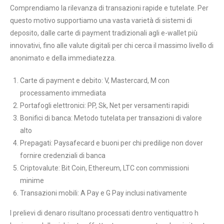
Comprendiamo la rilevanza di transazioni rapide e tutelate. Per
questo motivo supportiamo una vasta varietà di sistemi di
deposito, dalle carte di payment tradizionali agli e-wallet più
innovativi, fino alle valute digitali per chi cerca il massimo livello di
anonimato e della immediatezza.
Carte di payment e debito: V, Mastercard, M con
processamento immediata
Portafogli elettronici: PP, Sk, Net per versamenti rapidi
Bonifici di banca: Metodo tutelata per transazioni di valore
alto
Prepagati: Paysafecard e buoni per chi predilige non dover
fornire credenziali di banca
Criptovalute: Bit Coin, Ethereum, LTC con commissioni
minime
Transazioni mobili: A Pay e G Pay inclusi nativamente
I prelievi di denaro risultano processati dentro ventiquattro h