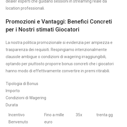
dealer esperti che guidano sessioni in streaming reale da
location professionali.
Promozioni e Vantaggi: Benefici Concreti
per i Nostri stimati Giocatori
La nostra politica promozionale si evidenzia per ampiezza e
trasparenza dei requisiti. Respingiamo intenzionalmente
clausole ambigue o condizioni di wagering irraggiungibili,
optando per piuttosto proporre bonus concreti che i giocatori
hanno modo di effettivamente convertire in premi ritirabili.
Tipologia di Bonus
Importo
Condizioni di Wagering
Durata
Incentivo
Fino a mille
35x
trenta gg
Benvenuto
euro