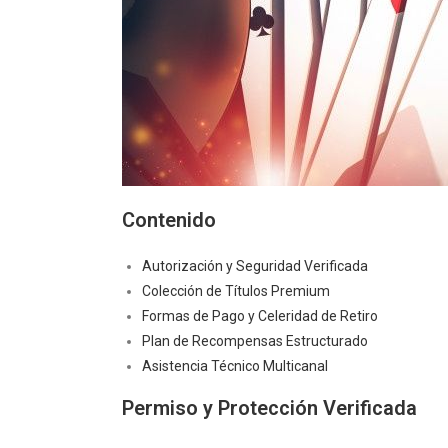
Contenido
Autorización y Seguridad Verificada
Colección de Títulos Premium
Formas de Pago y Celeridad de Retiro
Plan de Recompensas Estructurado
Asistencia Técnico Multicanal
Permiso y Protección Verificada