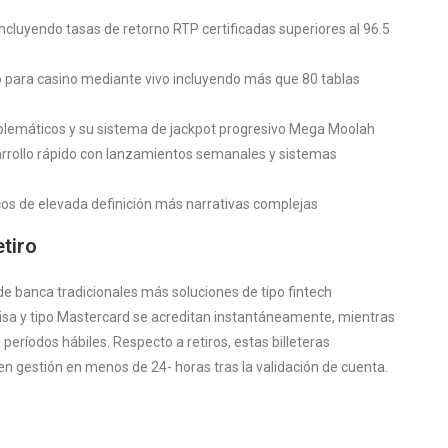
incluyendo tasas de retorno RTP certificadas superiores al 96.5
o para casino mediante vivo incluyendo más que 80 tablas
emblemáticos y su sistema de jackpot progresivo Mega Moolah
arrollo rápido con lanzamientos semanales y sistemas
icos de elevada definición más narrativas complejas
tiro
 banca tradicionales más soluciones de tipo fintech
isa y tipo Mastercard se acreditan instantáneamente, mientras
períodos hábiles. Respecto a retiros, estas billeteras
en gestión en menos de 24- horas tras la validación de cuenta.