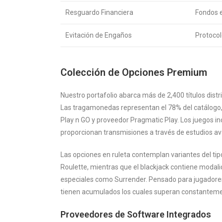
Resguardo Financiera
Fondos 
Evitación de Engaños
Protoco
Colección de Opciones Premium
Nuestro portafolio abarca más de 2,400 títulos dis
Las tragamonedas representan el 78% del catálogo,
Play n GO y proveedor Pragmatic Play. Los juegos in
proporcionan transmisiones a través de estudios ava
Las opciones en ruleta contemplan variantes del ti
Roulette, mientras que el blackjack contiene modali
especiales como Surrender. Pensado para jugadores
tienen acumulados los cuales superan constantemen
Proveedores de Software Integrados