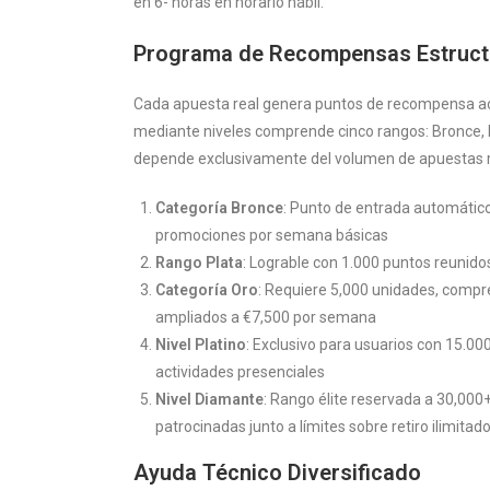
en 6- horas en horario hábil.
Programa de Recompensas Estruc
Cada apuesta real genera puntos de recompensa ac
mediante niveles comprende cinco rangos: Bronce, Pl
depende exclusivamente del volumen de apuestas mens
Categoría Bronce
: Punto de entrada automático
promociones por semana básicas
Rango Plata
: Lograble con 1.000 puntos reunid
Categoría Oro
: Requiere 5,000 unidades, compr
ampliados a €7,500 por semana
Nivel Platino
: Exclusivo para usuarios con 15.0
actividades presenciales
Nivel Diamante
: Rango élite reservada a 30,000+
patrocinadas junto a límites sobre retiro ilimitad
Ayuda Técnico Diversificado