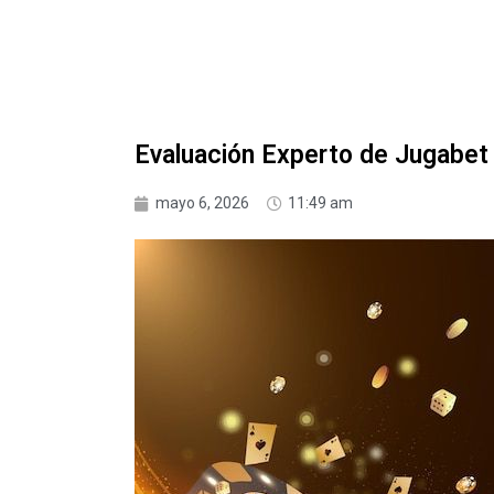
Evaluación Experto de Jugabe
mayo 6, 2026
11:49 am