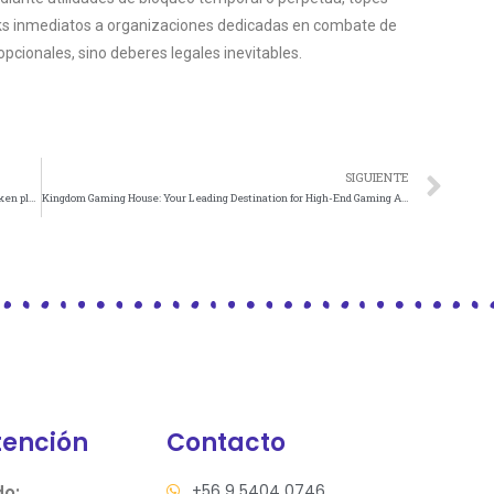
inks inmediatos a organizaciones dedicadas en combate de
pcionales, sino deberes legales inevitables.
SIGUIENTE
Onmiddellijk Casino: Jouw Ultieme Handleiding naar Meteen Gokken plus Verdienen
Kingdom Gaming House: Your Leading Destination for High-End Gaming Activities
tención
Contacto
+56 9 5404 0746
do: