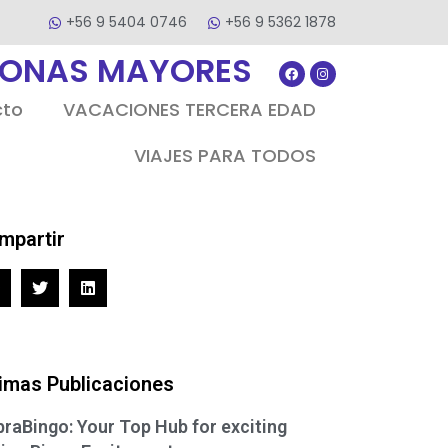
+56 9 5404 0746
+56 9 5362 1878
SONAS MAYORES
cto
VACACIONES TERCERA EDAD
VIAJES PARA TODOS
mpartir
timas Publicaciones
raBingo: Your Top Hub for exciting