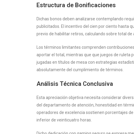
Estructura de Bonificaciones
Dichas bonos deben analizarse contemplando requis
publicitados. El incentivo del cien por ciento hasta 
previo de habilitar retiros, calculando sobre total d
Los términos limitantes comprenden contribuciones 
aportar el total, mientras que que juegos de ruleta 
jugadas en títulos de mesa con estrategias estadís
absolutamente del cumplimiento de términos.
Análisis Técnica Conclusiva
Esta apreciación objetiva necesita considerar diver
del departamento de atención, honestidad en térmi
operadores de excelencia sostienen porcentajes de 
inferior de veinticuatro horas.
Dicho dedicación con gaming seguro se expresa med