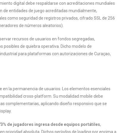
miento digital debe respaldarse con acreditaciones mundiales
ón de entidades de juego acreditadas mundialmente,
ales como seguridad de registros privados, cifrado SSL de 256
neradores de números aleatorios).
nservar recursos de usuarios en fondos segregadas,
os posibles de quiebra operativa. Dicho modelo de
industrial para plataformas con autorizaciones de Curaçao,
nte en la permanencia de usuarios. Los elementos esenciales
compatibilidad cross-platform. Su modalidad mobile debe
gas complementarias, aplicando diseño responsivo que se
splay.
 73% de jugadores ingresa desde equipos portátiles
,
 en prioridad absoluta. Dichos períodos de loading por encima a