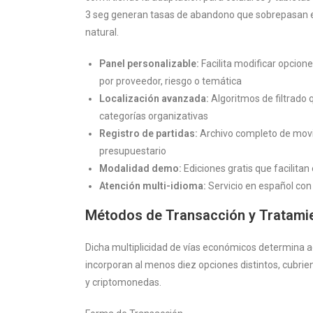
3 seg generan tasas de abandono que sobrepasan el 
natural.
Panel personalizable:
Facilita modificar opcion
por proveedor, riesgo o temática
Localización avanzada:
Algoritmos de filtrado 
categorías organizativas
Registro de partidas:
Archivo completo de movi
presupuestario
Modalidad demo:
Ediciones gratis que facilita
Atención multi-idioma:
Servicio en español con
Métodos de Transacción y Tratami
Dicha multiplicidad de vías económicos determina a
incorporan al menos diez opciones distintos, cubriend
y criptomonedas.