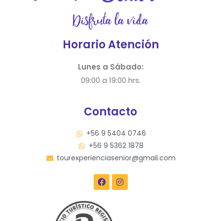
Horario Atención
Lunes a Sábado:
09:00 a 19:00 hrs.
Contacto
+56 9 5404 0746
+56 9 5362 1878
tourexperienciasenior@gmail.com