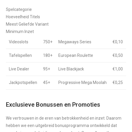
Spelcategorie
Hoeveelheid Titels
Meest Geliefde Variant
Minimum Inzet
Videoslots
750+
Megaways Series
€0,10
Tafelspellen
180+
European Roulette
€0,50
Live Dealer
95+
Live Blackjack
€1,00
Jackpotspellen
45+
Progressive Mega Moolah
€0,25
Exclusieve Bonussen en Promoties
We vertrouwen in de eren van betrokkenheid en inzet. Daarom
hebben we een uitgebreid bonusprogramma ontwikkeld dat