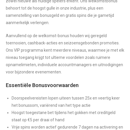
zowel nieuwe als huidige spelers erkent. Ons welkomstbonus
behoort tot de hoogst gulle in onze industrie, plus een
samenstelling van bonusgeld en gratis spins die je gametijd
aanmerkelijk verlengen.
Aanvullend op de welkomst-bonus houden wij geregeld
toernooien, cashback-acties en seizoensgebonden promoties.
Ons VIP programma kent meerdere niveaus, waarmee je met elk
niveau toegang krijgt tot ultieme voordelen zoals ruimere
opnamelimieten, individuele accountmanagers en uitnodigingen
voor bijzondere evenementen.
Essentiële Bonusvoorwaarden
Doorspeelvereisten lopen uiteen tussen 25x en veertig keer
het bonussom, variërend van het type actie
Hoogst toegestane bet tijdens het gokken met creditgeld
staat op €5 per draai of hand
Vrije spins worden actief gedurende 7 dagen na activering en