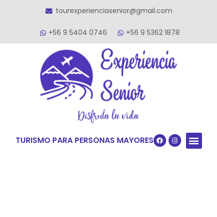
tourexperienciasenior@gmail.com
+56 9 5404 0746
+56 9 5362 1878
TURISMO PARA PERSONAS MAYORES
Quiénes S
VACACIONES TERCERA ED
VIAJES PARA