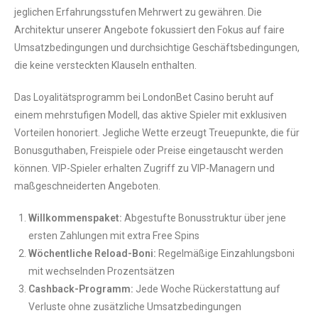
jeglichen Erfahrungsstufen Mehrwert zu gewähren. Die
Architektur unserer Angebote fokussiert den Fokus auf faire
Umsatzbedingungen und durchsichtige Geschäftsbedingungen,
die keine versteckten Klauseln enthalten.
Das Loyalitätsprogramm bei LondonBet Casino beruht auf
einem mehrstufigen Modell, das aktive Spieler mit exklusiven
Vorteilen honoriert. Jegliche Wette erzeugt Treuepunkte, die für
Bonusguthaben, Freispiele oder Preise eingetauscht werden
können. VIP-Spieler erhalten Zugriff zu VIP-Managern und
maßgeschneiderten Angeboten.
Willkommenspaket:
Abgestufte Bonusstruktur über jene
ersten Zahlungen mit extra Free Spins
Wöchentliche Reload-Boni:
Regelmäßige Einzahlungsboni
mit wechselnden Prozentsätzen
Cashback-Programm:
Jede Woche Rückerstattung auf
Verluste ohne zusätzliche Umsatzbedingungen