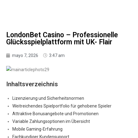
LondonBet Casino – Professionelle
Glücksspielplattform mit UK- Flair
mayo 7, 2026
3:47 am
Inhaltsverzeichnis
Lizenzierung und Sicherheitsnormen
Weitreichendes Spielportfolio für gehobene Spieler
Attraktive Bonusangebote und Promotionen
Variable Zahlungsoptionen im Übersicht
Mobile Gaming-Erfahrung
Fachkundiger Kundensupport