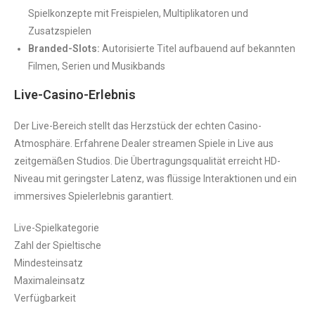
Spielkonzepte mit Freispielen, Multiplikatoren und
Zusatzspielen
Branded-Slots:
Autorisierte Titel aufbauend auf bekannten
Filmen, Serien und Musikbands
Live-Casino-Erlebnis
Der Live-Bereich stellt das Herzstück der echten Casino-
Atmosphäre. Erfahrene Dealer streamen Spiele in Live aus
zeitgemäßen Studios. Die Übertragungsqualität erreicht HD-
Niveau mit geringster Latenz, was flüssige Interaktionen und ein
immersives Spielerlebnis garantiert.
Live-Spielkategorie
Zahl der Spieltische
Mindesteinsatz
Maximaleinsatz
Verfügbarkeit