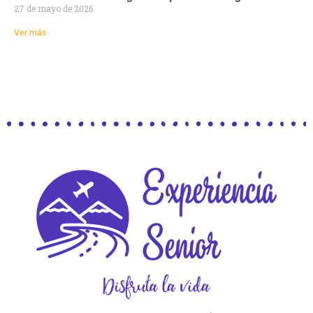
27 de mayo de 2026
Ver más