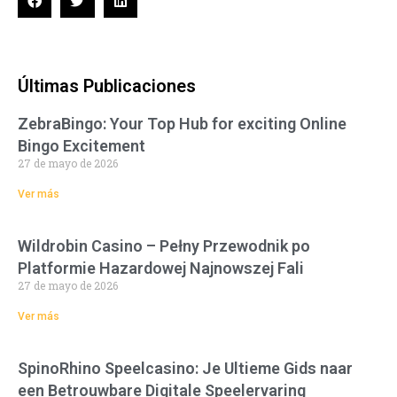
Últimas Publicaciones
ZebraBingo: Your Top Hub for exciting Online
Bingo Excitement
27 de mayo de 2026
Ver más
Wildrobin Casino – Pełny Przewodnik po
Platformie Hazardowej Najnowszej Fali
27 de mayo de 2026
Ver más
SpinoRhino Speelcasino: Je Ultieme Gids naar
een Betrouwbare Digitale Speelervaring