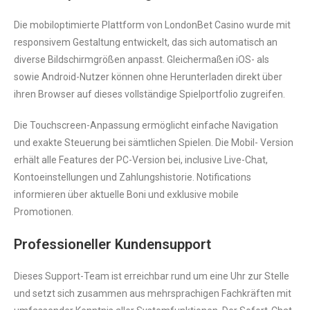
Die mobiloptimierte Plattform von LondonBet Casino wurde mit
responsivem Gestaltung entwickelt, das sich automatisch an
diverse Bildschirmgrößen anpasst. Gleichermaßen iOS- als
sowie Android-Nutzer können ohne Herunterladen direkt über
ihren Browser auf dieses vollständige Spielportfolio zugreifen.
Die Touchscreen-Anpassung ermöglicht einfache Navigation
und exakte Steuerung bei sämtlichen Spielen. Die Mobil- Version
erhält alle Features der PC-Version bei, inclusive Live-Chat,
Kontoeinstellungen und Zahlungshistorie. Notifications
informieren über aktuelle Boni und exklusive mobile
Promotionen.
Professioneller Kundensupport
Dieses Support-Team ist erreichbar rund um eine Uhr zur Stelle
und setzt sich zusammen aus mehrsprachigen Fachkräften mit