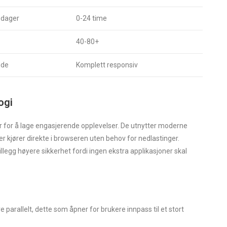
edager
0-24 time
40-80+
nde
Komplett responsiv
ogi
 for å lage engasjerende opplevelser. De utnytter moderne
er kjører direkte i browseren uten behov for nedlastinger.
llegg høyere sikkerhet fordi ingen ekstra applikasjoner skal
e parallelt, dette som åpner for brukere innpass til et stort