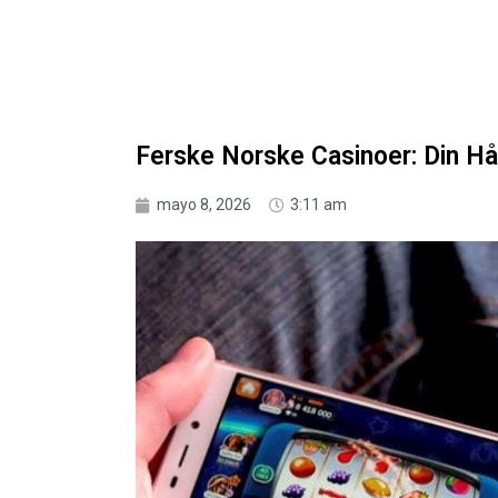
Ferske Norske Casinoer: Din Hån
mayo 8, 2026
3:11 am