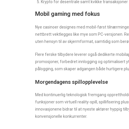
Krypto for desentrale samt kvikke transaksjoner
Mobil gaming med fokus
Nye casinoer designes med mobil-først tilnærminge
nettbrett vektlegges like mye som PC-versjonen. Re
uten hensyn til av skjermformat, samtidig som berøri
Flere ferske tilbydere leverer også dedikerte mobila
promosjoner, forbedret innlogging og optimalisert 
pålogging, som skaper adgangen både hurtigere plu
Morgendagens spillopplevelse
Med kontinuerlig teknologisk fremgang opprettholde
funksjoner som virtuell reality-spill, spillifisering pl
innovasjonene bidrar til at nyeste aktører hyppig t
konvensjonelle konkurrenter.