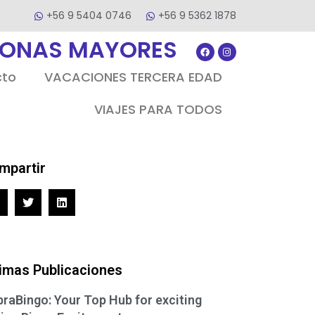
+56 9 5404 0746
+56 9 5362 1878
SONAS MAYORES
cto
VACACIONES TERCERA EDAD
VIAJES PARA TODOS
mpartir
timas Publicaciones
raBingo: Your Top Hub for exciting