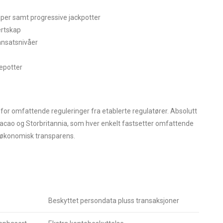
er samt progressive jackpotter
ertskap
innsatsnivåer
epotter
enfor omfattende reguleringer fra etablerte regulatører. Absolutt
acao og Storbritannia, som hver enkelt fastsetter omfattende
ss økonomisk transparens.
Beskyttet persondata pluss transaksjoner