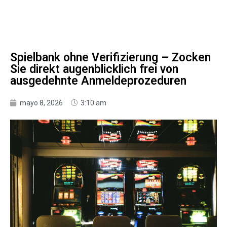
Spielbank ohne Verifizierung – Zocken
Sie direkt augenblicklich frei von
ausgedehnte Anmeldeprozeduren
mayo 8, 2026
3:10 am