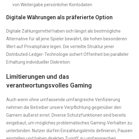
von Weitergabe persönlicher Kontodaten
Digitale Währungen als präferierte Option
Digitale Zahlungsmittel haben sich längst als bestmögliche
Alternative für all jene Spieler bewährt, die hohen besonderen
Wert auf Privatsphäre legen. Die verteilte Struktur jener
Distributed-Ledger-Technologie sichert Offenheit bei paralleler
Erhaltung individueller Diskretion.
Limitierungen und das
verantwortungsvolles Gaming
Auch wenn ohne umfassende umfangreiche Verifizierung
nehmen die Betreiber unsere Verpflichtung gegenüber den
Gamern äußerst ernst. Diverse Schutzfunktionen sind bereits
eingebaut, um mögliches problematisches Gaming-Verhalten zu
unterbinden. Nutzer dürfen Einzahlungslimits definieren, Pausen
einstellen und haben direkten Zugriff zu umfangreichen