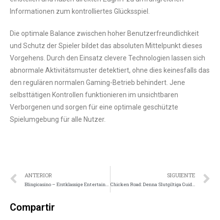
Informationen zum kontrolliertes Glücksspiel.
Die optimale Balance zwischen hoher Benutzerfreundlichkeit
und Schutz der Spieler bildet das absoluten Mittelpunkt dieses
Vorgehens. Durch den Einsatz clevere Technologien lassen sich
abnormale Aktivitätsmuster detektiert, ohne dies keinesfalls das
den regulären normalen Gaming-Betrieb behindert. Jene
selbsttätigen Kontrollen funktionieren im unsichtbaren
Verborgenen und sorgen für eine optimale geschützte
Spielumgebung für alle Nutzer.
ANTERIOR
SIGUIENTE
Blingicasino – Erstklassige Entertainment und exzellente Gewinnchancen
Chicken Road: Denna Slutgiltiga Guiden för Spelmekanik & Vinnande Strategier
Compartir