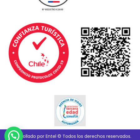
Desarrollado por Entel © Todos los derechos reservados.