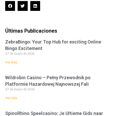
Últimas Publicaciones
ZebraBingo: Your Top Hub for exciting Online
Bingo Excitement
27 de mayo de 2026
Ver más
Wildrobin Casino – Pełny Przewodnik po
Platformie Hazardowej Najnowszej Fali
27 de mayo de 2026
Ver más
SpinoRhino Speelcasino: Je Ultieme Gids naar