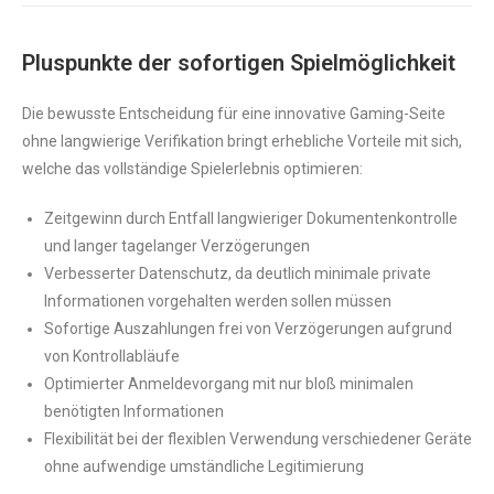
Pluspunkte der sofortigen Spielmöglichkeit
Die bewusste Entscheidung für eine innovative Gaming-Seite
ohne langwierige Verifikation bringt erhebliche Vorteile mit sich,
welche das vollständige Spielerlebnis optimieren:
Zeitgewinn durch Entfall langwieriger Dokumentenkontrolle
und langer tagelanger Verzögerungen
Verbesserter Datenschutz, da deutlich minimale private
Informationen vorgehalten werden sollen müssen
Sofortige Auszahlungen frei von Verzögerungen aufgrund
von Kontrollabläufe
Optimierter Anmeldevorgang mit nur bloß minimalen
benötigten Informationen
Flexibilität bei der flexiblen Verwendung verschiedener Geräte
ohne aufwendige umständliche Legitimierung