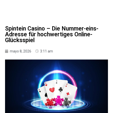
Spintein Casino – Die Nummer-eins-
Adresse für hochwertiges Online-
Glücksspiel
mayo 8, 2026
3:11 am