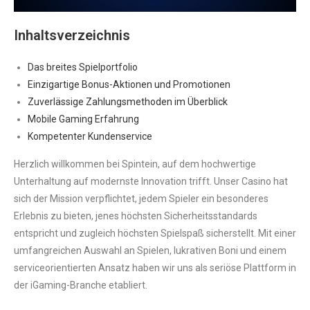
Inhaltsverzeichnis
Das breites Spielportfolio
Einzigartige Bonus-Aktionen und Promotionen
Zuverlässige Zahlungsmethoden im Überblick
Mobile Gaming Erfahrung
Kompetenter Kundenservice
Herzlich willkommen bei Spintein, auf dem hochwertige
Unterhaltung auf modernste Innovation trifft. Unser Casino hat
sich der Mission verpflichtet, jedem Spieler ein besonderes
Erlebnis zu bieten, jenes höchsten Sicherheitsstandards
entspricht und zugleich höchsten Spielspaß sicherstellt. Mit einer
umfangreichen Auswahl an Spielen, lukrativen Boni und einem
serviceorientierten Ansatz haben wir uns als seriöse Plattform in
der iGaming-Branche etabliert.