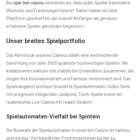
Bei
spin tein casino
verstehen wir, dass jeder Spieler besondere
Wünsche und Erwartungen besitzt. Daher haben wir eine
Plattform geschaffen, die sowohl Anfänger als genauso
erfahrene Spieler gleichsam begeistert.
Unser breites Spielportfolio
Das Kernstück unseres Casinos bildet eine weitreichende
Sammlung von über 3000 qualitativ hochwertigen Spielen. Wir
kollaborieren exklusiv mit etablierten Entwicklern zusammen, die
wegen ihre Innovationskraft und Fairness renommiert sind. Das
Spieleangebot umfasst bewährte Spielautomaten, Video-Slots
mit progressiv steigenden Jackpots, Tisch-Spiele sowie ein
realistisches Live-Casino mit realen Dealern.
Spielautomaten-Vielfalt bei Spintein
Die Auswahl der Spielautomaten in unserem Casino ist nahezu
grenzenlos. Von bewährten Fruchtmaschinen bis hin zu