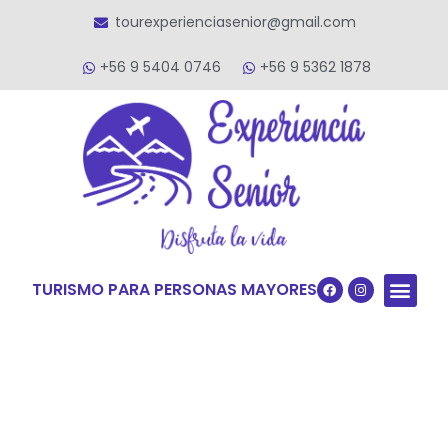
tourexperienciasenior@gmail.com
+56 9 5404 0746
+56 9 5362 1878
TURISMO PARA PERSONAS MAYORES
Quiénes S
VACACIONES TERCERA ED
VIAJES PARA