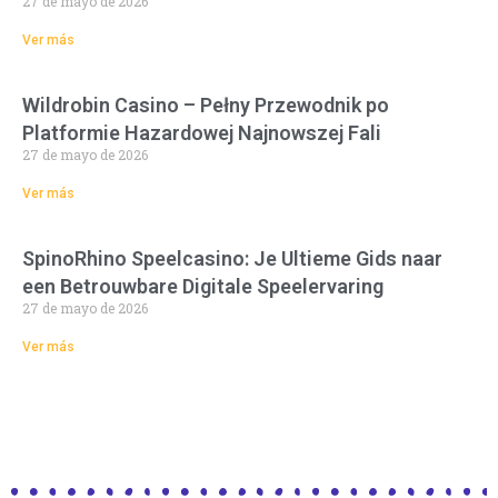
27 de mayo de 2026
Ver más
Wildrobin Casino – Pełny Przewodnik po
Platformie Hazardowej Najnowszej Fali
27 de mayo de 2026
Ver más
SpinoRhino Speelcasino: Je Ultieme Gids naar
een Betrouwbare Digitale Speelervaring
27 de mayo de 2026
Ver más