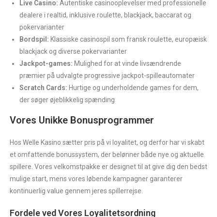
Live Casino:
Autentiske casinooplevelser med professionelle
dealere i realtid, inklusive roulette, blackjack, baccarat og
pokervarianter
Bordspil:
Klassiske casinospil som fransk roulette, europæisk
blackjack og diverse pokervarianter
Jackpot-games:
Mulighed for at vinde livsændrende
præmier på udvalgte progressive jackpot-spilleautomater
Scratch Cards:
Hurtige og underholdende games for dem,
der søger øjeblikkelig spænding
Vores Unikke Bonusprogrammer
Hos Welle Kasino sætter pris på vi loyalitet, og derfor har vi skabt
et omfattende bonussystem, der belønner både nye og aktuelle
spillere. Vores velkomstpakke er designet til at give dig den bedst
mulige start, mens vores løbende kampagner garanterer
kontinuerlig value gennem jeres spillerrejse.
Fordele ved Vores Loyalitetsordning