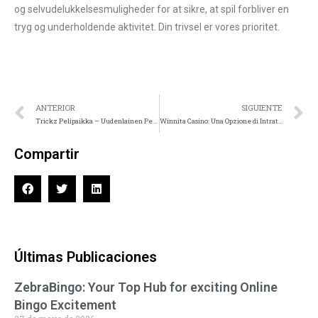
og selvudelukkelsesmuligheder for at sikre, at spil forbliver en
tryg og underholdende aktivitet. Din trivsel er vores prioritet.
ANTERIOR
SIGUIENTE
Trickz Pelipaikka – Uudenlainen Pelimaailma ja Erinomainen Pelaajakokemus
Winnita Casino: Una Opzione di Intrattenimento Online Che Rinnova la Fruizione del Giocatore
Compartir
Últimas Publicaciones
ZebraBingo: Your Top Hub for exciting Online
Bingo Excitement