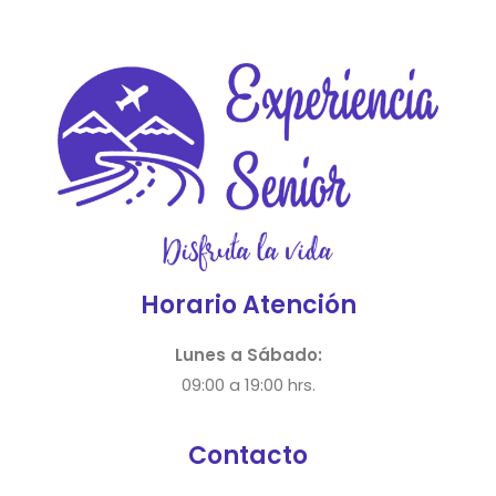
Horario Atención
Lunes a Sábado:
09:00 a 19:00 hrs.
Contacto