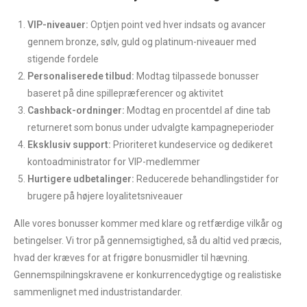
VIP-niveauer:
Optjen point ved hver indsats og avancer
gennem bronze, sølv, guld og platinum-niveauer med
stigende fordele
Personaliserede tilbud:
Modtag tilpassede bonusser
baseret på dine spillepræferencer og aktivitet
Cashback-ordninger:
Modtag en procentdel af dine tab
returneret som bonus under udvalgte kampagneperioder
Eksklusiv support:
Prioriteret kundeservice og dedikeret
kontoadministrator for VIP-medlemmer
Hurtigere udbetalinger:
Reducerede behandlingstider for
brugere på højere loyalitetsniveauer
Alle vores bonusser kommer med klare og retfærdige vilkår og
betingelser. Vi tror på gennemsigtighed, så du altid ved præcis,
hvad der kræves for at frigøre bonusmidler til hævning.
Gennemspilningskravene er konkurrencedygtige og realistiske
sammenlignet med industristandarder.