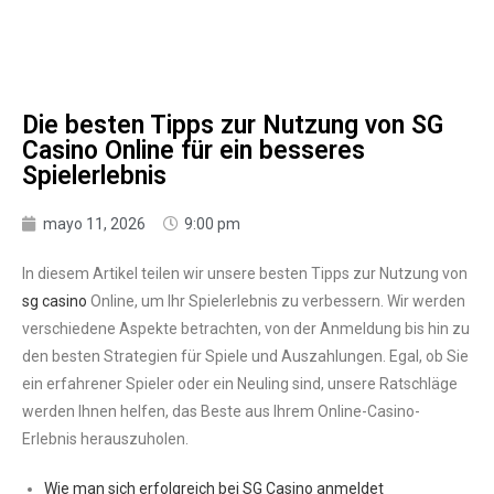
Die besten Tipps zur Nutzung von SG
Casino Online für ein besseres
Spielerlebnis
mayo 11, 2026
9:00 pm
In diesem Artikel teilen wir unsere besten Tipps zur Nutzung von
sg casino
Online, um Ihr Spielerlebnis zu verbessern. Wir werden
verschiedene Aspekte betrachten, von der Anmeldung bis hin zu
den besten Strategien für Spiele und Auszahlungen. Egal, ob Sie
ein erfahrener Spieler oder ein Neuling sind, unsere Ratschläge
werden Ihnen helfen, das Beste aus Ihrem Online-Casino-
Erlebnis herauszuholen.
Wie man sich erfolgreich bei SG Casino anmeldet