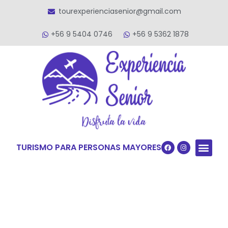
tourexperienciasenior@gmail.com
+56 9 5404 0746
+56 9 5362 1878
TURISMO PARA PERSONAS MAYORES
Quiénes S
VACACIONES TERCERA ED
VIAJES PARA