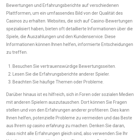
Bewertungen und Erfahrungsberichte auf verschiedenen
Plattformen, um ein umfassendes Bild von der Qualität des
Casinos zu erhalten. Websites, die sich auf Casino-Bewertungen
spezialisiert haben, bieten oft detaillierte Informationen über die
Spiele, die Auszahlungen und den Kundenservice. Diese
Informationen können Ihnen helfen, informierte Entscheidungen
zu treffen.
Besuchen Sie vertrauenswürdige Bewertungsseiten.
Lesen Sie die Erfahrungsberichte anderer Spieler.
Beachten Sie häufige Themen oder Probleme.
Darüber hinaus ist es hilfreich, sich in Foren oder sozialen Medien
mit anderen Spielern auszutauschen. Dort können Sie Fragen
stellen und von den Erfahrungen anderer profitieren. Dies kann
Ihnen helfen, potenzielle Probleme zu vermeiden und das Beste
aus Ihrem
sg casino erfahrung
zu machen. Denken Sie daran,
dass nicht alle Erfahrungen gleich sind, also verwenden Sie Ihr