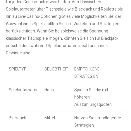
für jeden Geschmack etwas bieten. Von klassischen
Spielautomaten über Tischspiele wie Blackjack und Roulette bis
hin zu Live-Casino-Optionen gibt es viele Möglichkeiten. Bei der
Auswahl eines Spiels sollten Sie Ihre Vorlieben und Strategien
berücksichtigen. Wenn Sie beispielsweise die Spannung
klassischer Tischspiele mögen, könnten Sie sich für Blackjack
entscheiden, während Spielautomaten ideal für schnelle
Gewinne sind.
SPIELTYP
BELIEBTHEIT
EMPFOHLENE
STRATEGIEN
Spielautomaten
Hoch
Spielen Sie die mit
höheren
Auszahlungsquoten
Blackjack
Mittel
Nutzen Sie grundlegende
Strategien