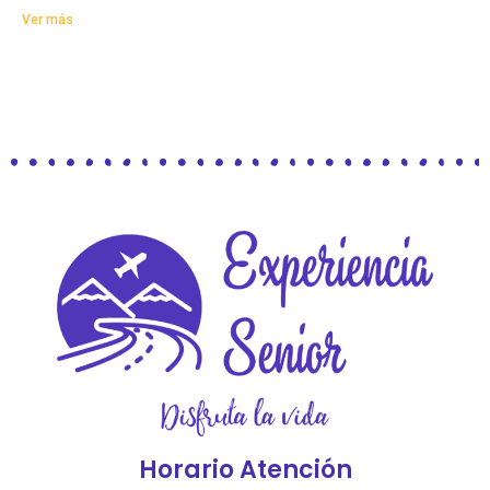
Ver más
Horario Atención