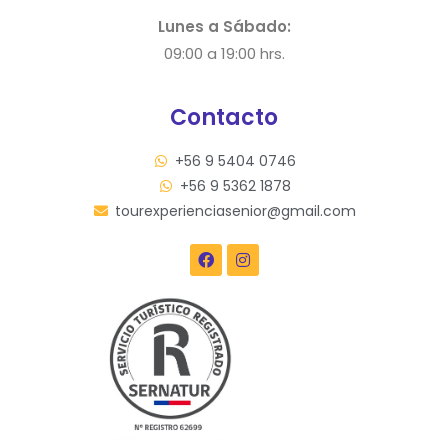
Lunes a Sábado:
09:00 a 19:00 hrs.
Contacto
+56 9 5404 0746
+56 9 5362 1878
tourexperienciasenior@gmail.com