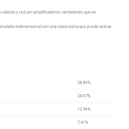
celeste y red con amplificadores cambiantes que se
imulada tridimensional con una ruleta extra que puede activar
s
38.89%
24.07%
12.96%
7.41%