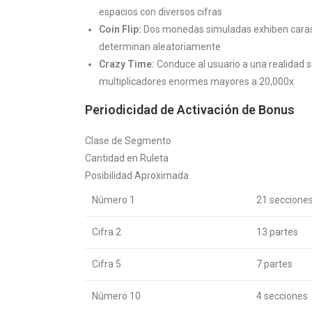
espacios con diversos cifras
Coin Flip:
Dos monedas simuladas exhiben caras 
determinan aleatoriamente
Crazy Time:
Conduce al usuario a una realidad s
multiplicadores enormes mayores a 20,000x
Periodicidad de Activación de Bonus
Clase de Segmento
Cantidad en Ruleta
Posibilidad Aproximada
Número 1
21 seccione
Cifra 2
13 partes
Cifra 5
7 partes
Número 10
4 secciones