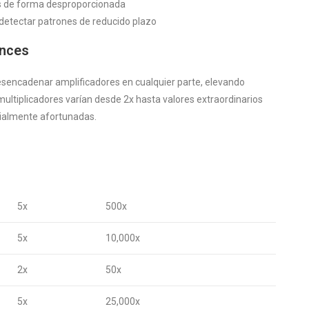
es de forma desproporcionada
a detectar patrones de reducido plazo
ances
esencadenar amplificadores en cualquier parte, elevando
ultiplicadores varían desde 2x hasta valores extraordinarios
cialmente afortunadas.
5x
500x
5x
10,000x
2x
50x
5x
25,000x