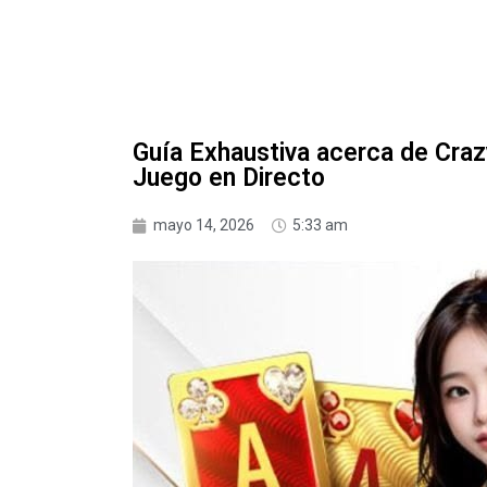
Guía Exhaustiva acerca de Craz
Juego en Directo
mayo 14, 2026
5:33 am