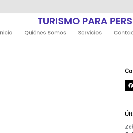
TURISMO PARA PER
Inicio
Quiénes Somos
Servicios
Conta
Co
Úl
Zeb