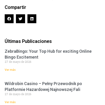
Compartir
Últimas Publicaciones
ZebraBingo: Your Top Hub for exciting Online
Bingo Excitement
27 de mayo de 2026
Ver más
Wildrobin Casino – Pełny Przewodnik po
Platformie Hazardowej Najnowszej Fali
27 de mayo de 2026
Ver más