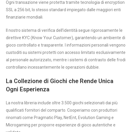
Ogni transazione viene protetta tramite tecnologia di encryption
SSL a 256 bit, lo stesso standard impiegato dalle maggiori enti
finanziarie mondiali.
Il nostro sistema di verifica dell’identità segue rigorosamente le
direttive KYC (Know Your Customer), garantendo un ambiente di
gioco controllato e trasparente. I informazioni personali vengono
custoditi su sistemi protetti con accesso limitato esclusivamente
al personale autorizzato, mentre i sistemi di contrasto delle frodi
controllano incessantemente le operazioni dubbie.
La Collezione di Giochi che Rende Unica
Ogni Esperienza
La nostra libreria include oltre 3.500 giochi selezionati dai più
qualificati fornitori del comparto. Cooperiamo con produttori
rinomati come Pragmatic Play, NetEnt, Evolution Gaming e
Microgaming per proporre esperienze di gioco autentiche e