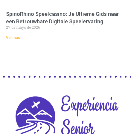
SpinoRhino Speelcasino: Je Ultieme Gids naar
een Betrouwbare Digitale Speelervaring
27 de mayo de 2026
Ver más