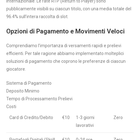
internazionale. Le rate RTP (Return to Player) sono
pubblicamente visibili su ciascun titolo, con una media totale del
96.4% sull’intera raccolta di slot.
Opzioni di Pagamento e Movimenti Veloci
Comprendiamo l’importanza di versamenti rapidi e prelievi
efficienti. Per tale ragione abbiamo implementato molteplici
soluzioni di pagamento che coprono le preferenze di ciascun
giocatore.
Sistema di Pagamento
Deposito Minimo
Tempo di Processamento Prelievi
Costi
Card di Credito/Debito
€10
1-3 giorni
Zero
lavorativi
Portafogli Digitali (Skrill,
€10
0-24 ore
Zero