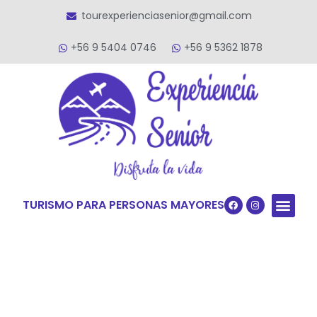
tourexperienciasenior@gmail.com
+56 9 5404 0746
+56 9 5362 1878
TURISMO PARA PERSONAS MAYORES
Quiénes S
VACACIONES TERCERA ED
VIAJES PARA