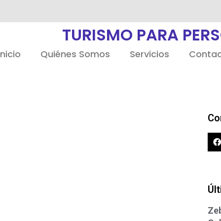
TURISMO PARA PER
Inicio
Quiénes Somos
Servicios
Conta
Co
Úl
Zeb