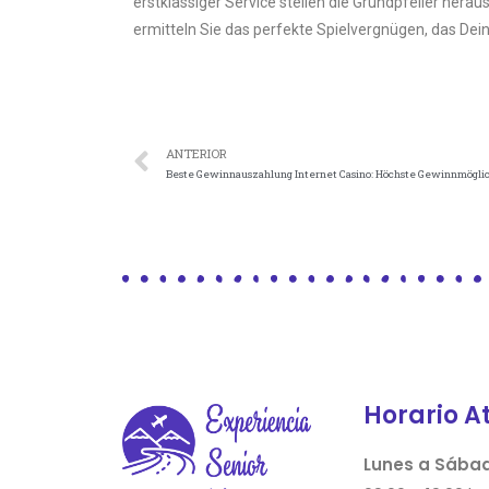
erstklassiger Service stellen die Grundpfeiler herau
ermitteln Sie das perfekte Spielvergnügen, das Dei
ANTERIOR
Horario A
Lunes a Sába