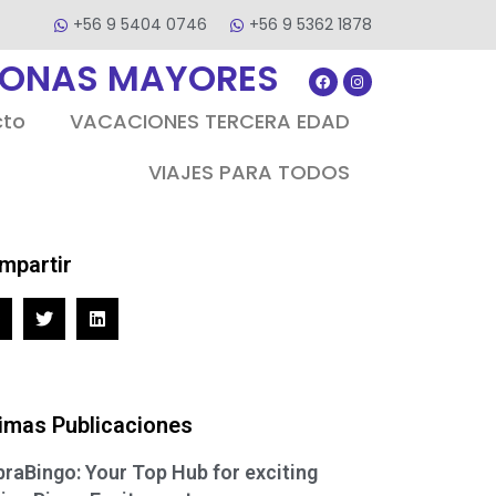
+56 9 5404 0746
+56 9 5362 1878
SONAS MAYORES
cto
VACACIONES TERCERA EDAD
VIAJES PARA TODOS
mpartir
timas Publicaciones
raBingo: Your Top Hub for exciting