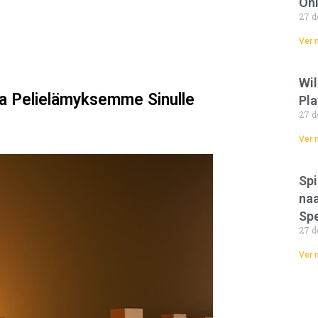
Onl
27 d
Ver 
Wil
ma Pelielämyksemme Sinulle
Pla
27 d
Ver 
Spi
naa
Spe
27 d
Ver 