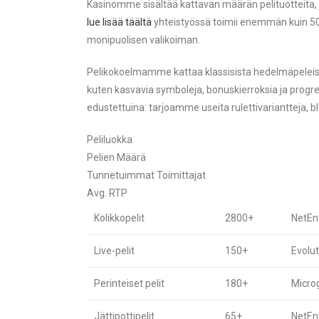
Kasinomme sisältää kattavan määrän pelituotteita, joid
lue lisää täältä
yhteistyössä toimii enemmän kuin 50 
monipuolisen valikoiman.
Pelikokoelmamme kattaa klassisista hedelmäpeleistä 
kuten kasvavia symboleja, bonuskierroksia ja progress
edustettuina: tarjoamme useita rulettivariantteja, bl
Peliluokka
Pelien Määrä
Tunnetuimmat Toimittajat
Avg. RTP
Kolikkopelit
2800+
NetEnt
Live-pelit
150+
Evolu
Perinteiset pelit
180+
Micro
Jättipottipelit
65+
NetEn