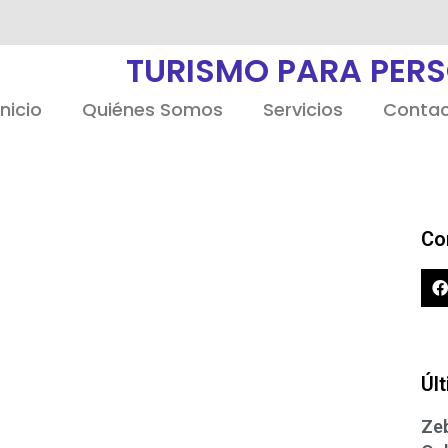
TURISMO PARA PER
Inicio
Quiénes Somos
Servicios
Conta
Co
Úl
Zeb