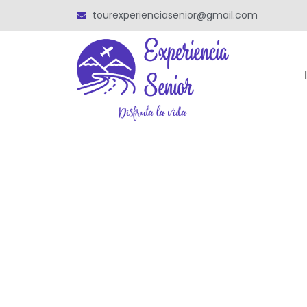
tourexperienciasenior@gmail.com