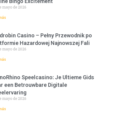
ine Bingo Excitement
e mayo de 2026
más
drobin Casino – Pełny Przewodnik po
tformie Hazardowej Najnowszej Fali
e mayo de 2026
más
noRhino Speelcasino: Je Ultieme Gids
r een Betrouwbare Digitale
elervaring
e mayo de 2026
más