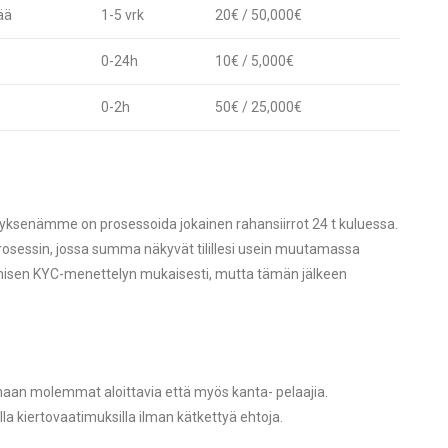
ää
1-5 vrk
20€ / 50,000€
0-24h
10€ / 5,000€
0-2h
50€ / 25,000€
imyksenämme on prosessoida jokainen rahansiirrot 24 t kuluessa.
sessin, jossa summa näkyvät tilillesi usein muutamassa
amisen KYC-menettelyn mukaisesti, mutta tämän jälkeen
an molemmat aloittavia että myös kanta- pelaajia.
illa kiertovaatimuksilla ilman kätkettyä ehtoja.