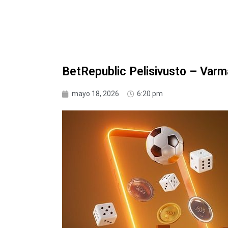
BetRepublic Pelisivusto – Var
mayo 18, 2026
6:20 pm