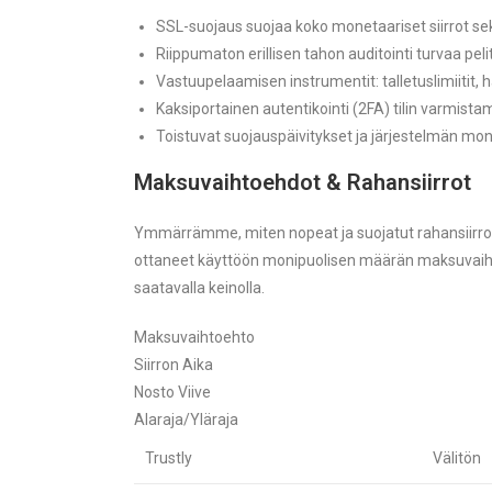
SSL-suojaus suojaa koko monetaariset siirrot se
Riippumaton erillisen tahon auditointi turvaa pel
Vastuupelaamisen instrumentit: talletuslimiitit, h
Kaksiportainen autentikointi (2FA) tilin varmista
Toistuvat suojauspäivitykset ja järjestelmän moni
Maksuvaihtoehdot & Rahansiirrot
Ymmärrämme, miten nopeat ja suojatut rahansiirrot t
ottaneet käyttöön monipuolisen määrän maksuvaihtoe
saatavalla keinolla.
Maksuvaihtoehto
Siirron Aika
Nosto Viive
Alaraja/Yläraja
Trustly
Välitön