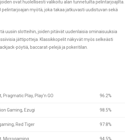
en ovat huolellisesti valikoitu alan tunnetuilta pelintarjoajilta.
pelintarjoajan myötä, joka takaa jatkuvasti uudistuvan sekä
uusiin slotteihin, joiden pitävät uudenlaisia ominaisuuksia
iivisia jättipotteja. Klassikkopelit näkyvät myös selkeästi
ackjack-pöytiä, baccarat-pelejä ja pokeritilan.
, Pragmatic Play, Play’n GO
96.2%
tion Gaming, Ezugi
98.5%
gaming, Red Tiger
97.8%
t, Microgaming
94.5%