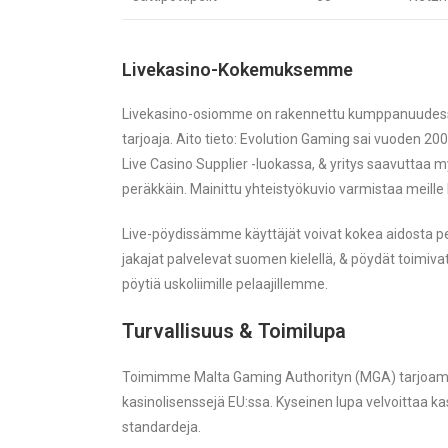
Livekasino-Kokemuksemme
Livekasino-osiomme on rakennettu kumppanuudessa Ev
tarjoaja. Aito tieto: Evolution Gaming sai vuoden 2
Live Casino Supplier -luokassa, & yritys saavuttaa
peräkkäin. Mainittu yhteistyökuvio varmistaa meill
Live-pöydissämme käyttäjät voivat kokea aidosta 
jakajat palvelevat suomen kielellä, & pöydät toimiva
pöytiä uskoliimille pelaajillemme.
Turvallisuus & Toimilupa
Toimimme Malta Gaming Authorityn (MGA) tarjoamalla
kasinolisenssejä EU:ssa. Kyseinen lupa velvoittaa 
standardeja.