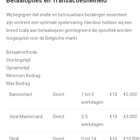
Betaalopties en Transactiesnelheid
Wij begrijpen dat snelle en betrouwbare betalingen essentieel
zijn omtrent een optimale spelervaring. Hierdoor hebben wij een
breed scala aan betaalwijzen geïntegreerd die specifiek worden
toegespitst voor de Belgische markt.
Betaalmethode
Stortingstijd
Opnametijd
Minimum Bedrag
Max Bedrag
Bancontact
Direct
1 tot 3
€10
€5.000
werkdagen
Visa/Mastercard
Direct
2-5
€10
€3.000
werkdagen
Skrill
Direct
0 tot 24
€10
€10.000