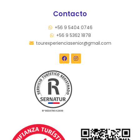
Contacto
+56 9 5404 0746
+56 9 5362 1878
tourexperienciasenior@gmail.com