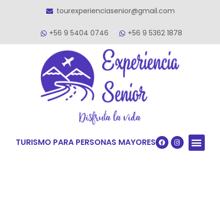
tourexperienciasenior@gmail.com
+56 9 5404 0746
+56 9 5362 1878
TURISMO PARA PERSONAS MAYORES
Quiénes S
VACACIONES TERCERA ED
VIAJES PARA