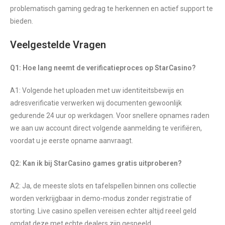
problematisch gaming gedrag te herkennen en actief support te
bieden.
Veelgestelde Vragen
Q1: Hoe lang neemt de verificatieproces op StarCasino?
A1: Volgende het uploaden met uw identiteitsbewijs en
adresverificatie verwerken wij documenten gewoonlijk
gedurende 24 uur op werkdagen. Voor snellere opnames raden
we aan uw account direct volgende aanmelding te verifiëren,
voordat u je eerste opname aanvraagt.
Q2: Kan ik bij StarCasino games gratis uitproberen?
A2: Ja, de meeste slots en tafelspellen binnen ons collectie
worden verkrijgbaar in demo-modus zonder registratie of
storting. Live casino spellen vereisen echter altijd reeel geld
omdat deze met echte dealers zijn gespeeld.