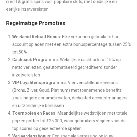
credit & gratis spins voor populaire slots, met duidelijke en
eerlijke inzetvereisten.
Regelmatige Promoties
Weekend Reload Bonus:
Elke vr kunnen gebruikers hun
account opladen met een extra bonuspercentage tussen 25%
tot 50%
Cashback Programma:
Wekelijkse cashback tot 15% op
netto verliezen, geautomatiseerd gecrediteerd zonder
inzetvereisten
VIP Loyaliteitsprogramma:
Vier verschillende niveaus
(Brons, Zilver, Goud, Platinum) met toenemende benefits
zoals hogere opnamelimieten, dedicated accountmanagers
en uitzonderlijke bonussen
Toernooien en Races:
Maandelijkse wedstrijden met totale
prijzen potten tot €25.000, waar gebruikers strijden voor de
top scores op geselecteerde spellen
Verjaardagsbonus:
Een speciale verrassing op jouw