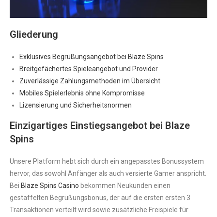
Gliederung
Exklusives Begrüßungsangebot bei Blaze Spins
Breitgefächertes Spieleangebot und Provider
Zuverlässige Zahlungsmethoden im Übersicht
Mobiles Spielerlebnis ohne Kompromisse
Lizensierung und Sicherheitsnormen
Einzigartiges Einstiegsangebot bei Blaze
Spins
Unsere Platform hebt sich durch ein angepasstes Bonussystem
hervor, das sowohl Anfänger als auch versierte Gamer anspricht.
Bei
Blaze Spins Casino
bekommen Neukunden einen
gestaffelten Begrüßungsbonus, der auf die ersten ersten 3
Transaktionen verteilt wird sowie zusätzliche Freispiele für