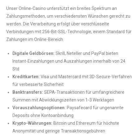
Unser Online-Casino unterstützt ein breites Spektrum an
Zahlungsmethoden, um verschiedensten Wünschen gerecht zu
werden. Die Verarbeitung erfolgt über verschlüsselte
Verbindungen mit 256-Bit-SSL-Technologie, einem Standard für
Zahlungen im Online-Bereich.
Digitale Geldbörsen:
Skrill, Neteller und PayPal bieten
Instant-Einzahlungen und Auszahlungen innerhalb von 24
Std
Kreditkarten:
Visa und Mastercard mit 3D-Secure-Verfahren
für verbesserte Sicherheit
Banktransfers:
SEPA-Transaktionen für umfangreichere
Summen mit Abwicklungszeiten von 1-3 Werktagen
Vorauszahlungsoptionen:
Paysafecard für ungenannte
Deposits ohne Kontoanbindung
Krypto-Währungen:
Bitcoin und Ethereum für höchste
Anonymität und geringe Transaktionsgebühren