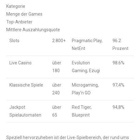
Kategorie
Menge der Games
Top-Anbieter
Mittlere Auszahlungsquote
Slots
2.800+
Pragmatic Play,
96.2
NetEnt
Prozent
Live Casino
über
Evolution
98.6%
180
Gaming, Ezugi
Klassische Spiele
über
Microgaming,
97,4%
240
Play’n GO
Jackpot
über
Red Tiger,
94,8%
Spielautomaten
65
Blueprint
Speziell hervorzuheben ist der Live-Spielbereich, der rund ums