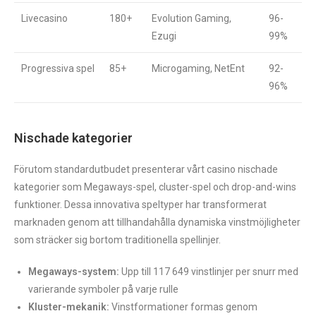
Livecasino
180+
Evolution Gaming,
96-
Ezugi
99%
Progressiva spel
85+
Microgaming, NetEnt
92-
96%
Nischade kategorier
Förutom standardutbudet presenterar vårt casino nischade
kategorier som Megaways-spel, cluster-spel och drop-and-wins
funktioner. Dessa innovativa speltyper har transformerat
marknaden genom att tillhandahålla dynamiska vinstmöjligheter
som sträcker sig bortom traditionella spellinjer.
Megaways-system:
Upp till 117 649 vinstlinjer per snurr med
varierande symboler på varje rulle
Kluster-mekanik:
Vinstformationer formas genom