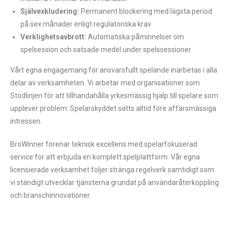
Självexkludering:
Permanent blockering med lägsta period
på sex månader enligt regulatoriska krav
Verklighetsavbrott:
Automatiska påminnelser om
spelsession och satsade medel under spelssessioner
Vårt egna engagemang för ansvarsfullt spelande inarbetas i alla
delar av verksamheten. Vi arbetar med organisationer som
Stödlinjen för att tillhandahålla yrkesmässig hjälp till spelare som
upplever problem. Spelarskyddet sätts alltid före affärsmässiga
intressen.
BroWinner förenar teknisk excellens med spelarfokuserad
service för att erbjuda en komplett spelplattform. Vår egna
licensierade verksamhet följer stränga regelverk samtidigt som
vi ständigt utvecklar tjänsterna grundat på användaråterkoppling
och branschinnovationer.