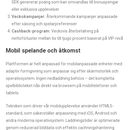
SEK genererar poäng som kan omvandlas till bonuspengar
eller exklusiva upplevelser
Veckokampanjer:
Återkommande kampanjer anpassade
efter säsong och spelarpreferenser
Cashback-program:
Veckovis återbetalning på
nettoförluster mellan tio till tjugo procent baserat på VIP-nivå
Mobil spelande och åtkomst
Plattformen är helt anpassad för mobilanpassade enheter med
adaptiv formgivning som anpassar sig efter skärmstorlek och
operativsystem. Ingen nedladdning behövs – det kompletta
spelbiblioteket nås direkt via browsern på mobiltelefoner och
tablets.
Tekniken som driver vår mobilupplevelse använder HTML5-
standard, som säkerställer anpassning med iOS, Android och
andra moderna operativsystem. Laddningstider är optimerade
genom reducerad bilddata och effektiv cachningshantering.