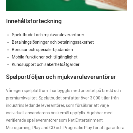
Innehållsförteckning
Spelutbudet och mjukvaruleverantörer
Betalningslösningar och betalningssäkerhet
Bonusar och specialerbjudanden
Mobila funktioner och tillgänglighet
Kundsupport och säkerhetsåtgärder
Spelportföljen och mjukvaruleverantörer
Vår egen spelplattform har byggts med prioritet på bredd och
premiumkvalitet. Spelutbudet omfattar över 3 000 titlar från
industrins ledande leverantörer, som försäkrar att varje
individuell användarens önskemål uppfylls. Vi jobbar med
verifierade spelleverantörer som Net Entertainment,
Microgaming, Play and GO och Pragmatic Play för att garantera