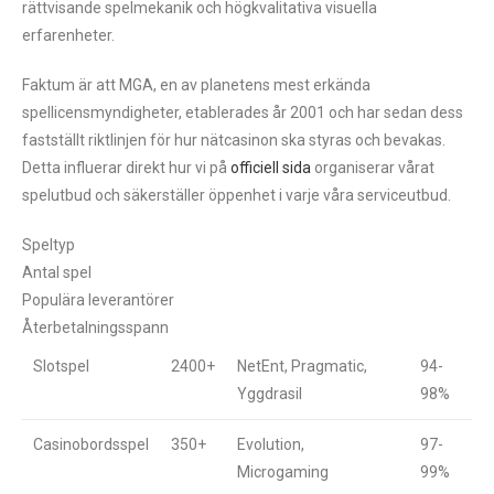
rättvisande spelmekanik och högkvalitativa visuella
erfarenheter.
Faktum är att MGA, en av planetens mest erkända
spellicensmyndigheter, etablerades år 2001 och har sedan dess
fastställt riktlinjen för hur nätcasinon ska styras och bevakas.
Detta influerar direkt hur vi på
officiell sida
organiserar vårat
spelutbud och säkerställer öppenhet i varje våra serviceutbud.
Speltyp
Antal spel
Populära leverantörer
Återbetalningsspann
Slotspel
2400+
NetEnt, Pragmatic,
94-
Yggdrasil
98%
Casinobordsspel
350+
Evolution,
97-
Microgaming
99%