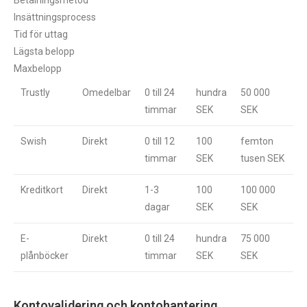
Insättningsprocess
Tid för uttag
Lägsta belopp
Maxbelopp
Trustly
Omedelbar
0 till 24
hundra
50 000
timmar
SEK
SEK
Swish
Direkt
0 till 12
100
femton
timmar
SEK
tusen SEK
Kreditkort
Direkt
1-3
100
100 000
dagar
SEK
SEK
E-
Direkt
0 till 24
hundra
75 000
plånböcker
timmar
SEK
SEK
Kontovalidering och kontohantering