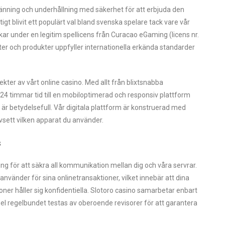
spänning och underhållning med säkerhet för att erbjuda den
igt blivit ett populärt val bland svenska spelare tack vare vår
erkar under en legitim spellicens från Curacao eGaming (licens nr.
ter och produkter uppfyller internationella erkända standarder
ekter av vårt online casino. Med allt från blixtsnabba
4 timmar tid till en mobiloptimerad och responsiv plattform
d är betydelsefull. Vår digitala plattform är konstruerad med
vsett vilken apparat du använder.
s
ng för att säkra all kommunikation mellan dig och våra servrar.
änder för sina onlinetransaktioner, vilket innebär att dina
oner håller sig konfidentiella. Slotoro casino samarbetar enbart
pel regelbundet testas av oberoende revisorer för att garantera