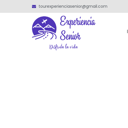
tourexperienciasenior@gmail.com