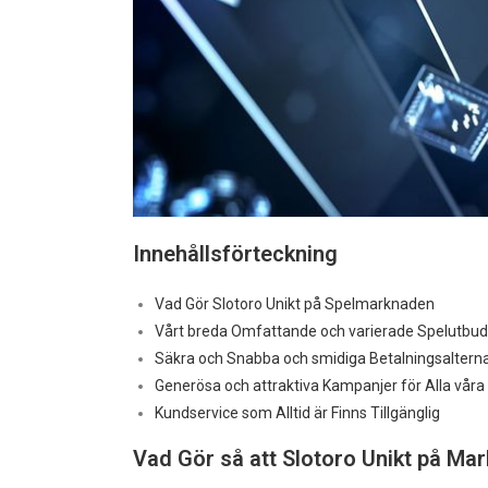
Innehållsförteckning
Vad Gör Slotoro Unikt på Spelmarknaden
Vårt breda Omfattande och varierade Spelutbud
Säkra och Snabba och smidiga Betalningsalterna
Generösa och attraktiva Kampanjer för Alla våra
Kundservice som Alltid är Finns Tillgänglig
Vad Gör så att Slotoro Unikt på Ma