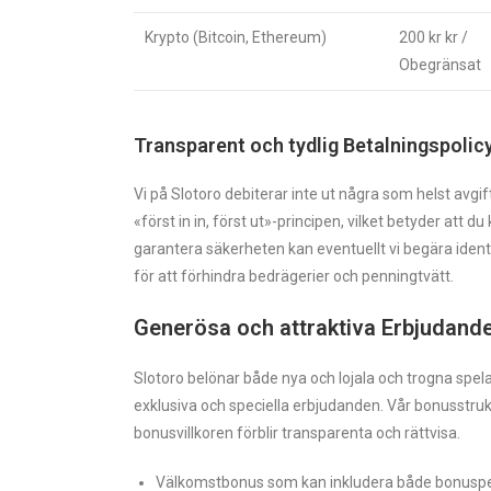
Krypto (Bitcoin, Ethereum)
200 kr kr /
Obegränsat
Transparent och tydlig Betalningspolic
Vi på Slotoro debiterar inte ut några som helst avgift
«först in in, först ut»-principen, vilket betyder att d
garantera säkerheten kan eventuellt vi begära identit
för att förhindra bedrägerier och penningtvätt.
Generösa och attraktiva Erbjudande
Slotoro belönar både nya och lojala och trogna s
exklusiva och speciella erbjudanden. Vår bonusstruk
bonusvillkoren förblir transparenta och rättvisa.
Välkomstbonus som kan inkludera både bonuspen