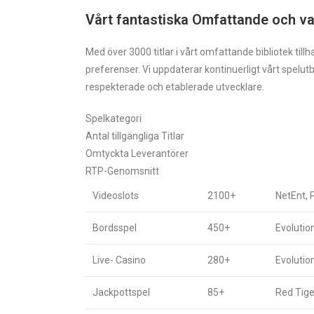
Vårt fantastiska Omfattande och va
Med över 3000 titlar i vårt omfattande bibliotek till
preferenser. Vi uppdaterar kontinuerligt vårt spel
respekterade och etablerade utvecklare.
Spelkategori
Antal tillgängliga Titlar
Omtyckta Leverantörer
RTP-Genomsnitt
Videoslots
2100+
NetEnt, 
Bordsspel
450+
Evolutio
Live- Casino
280+
Evolutio
Jackpottspel
85+
Red Tige