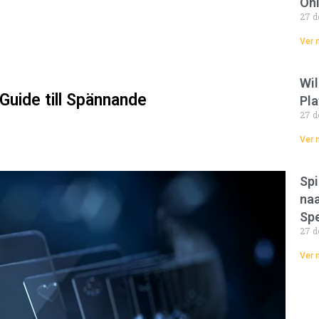
Onl
27 d
Ver 
Wil
 Guide till Spännande
Pla
27 d
Ver 
Spi
naa
Spe
27 d
Ver 