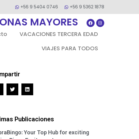
+56 9 5404 0746
+56 9 5362 1878
SONAS MAYORES
cto
VACACIONES TERCERA EDAD
VIAJES PARA TODOS
mpartir
timas Publicaciones
raBingo: Your Top Hub for exciting