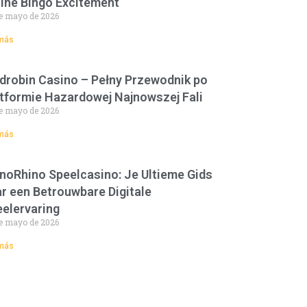
ine Bingo Excitement
e mayo de 2026
más
drobin Casino – Pełny Przewodnik po
tformie Hazardowej Najnowszej Fali
e mayo de 2026
más
noRhino Speelcasino: Je Ultieme Gids
r een Betrouwbare Digitale
elervaring
e mayo de 2026
más