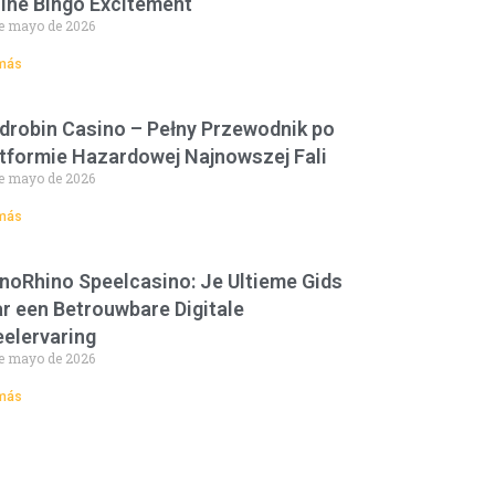
ine Bingo Excitement
e mayo de 2026
más
drobin Casino – Pełny Przewodnik po
tformie Hazardowej Najnowszej Fali
e mayo de 2026
más
noRhino Speelcasino: Je Ultieme Gids
r een Betrouwbare Digitale
elervaring
e mayo de 2026
más