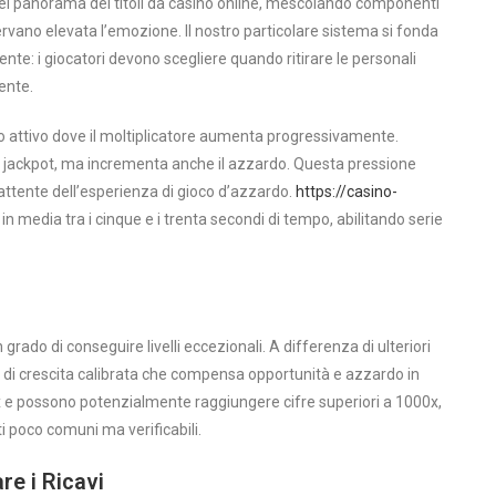
el panorama dei titoli da casino online, mescolando componenti
ano elevata l’emozione. Il nostro particolare sistema si fonda
e: i giocatori devono scegliere quando ritirare le personali
ente.
to attivo dove il moltiplicatore aumenta progressivamente.
e jackpot, ma incrementa anche il azzardo. Questa pressione
attente dell’esperienza di gioco d’azzardo.
https://casino-
n media tra i cinque e i trenta secondi di tempo, abilitando serie
grado di conseguire livelli eccezionali. A differenza di ulteriori
 di crescita calibrata che compensa opportunità e azzardo in
0x e possono potenzialmente raggiungere cifre superiori a 1000x,
i poco comuni ma verificabili.
re i Ricavi