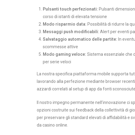
Pulsanti touch perfezionati:
Pulsanti dimension
corso di istanti di elevata tensione
Modo risparmio data:
Possibilità di ridurre la qu
Messaggi push modificabili:
Alert per eventi par
Salvataggio automatico delle partite:
In eventu
scommesse attive
Modo gaming veloce:
Sistema essenziale che di
per serie veloci
La nostra specifica piattaforma mobile supporta tutt
lavorando alla perfezione mediante browser recenti.
azzardi correlati al setup di app da fonti sconosciute
Il nostro impegno permanente nell’innovazione ci sp
opzioni costruite sui feedback della collettività di
per preservare gli standard elevati di affidabilità e
da casino online.