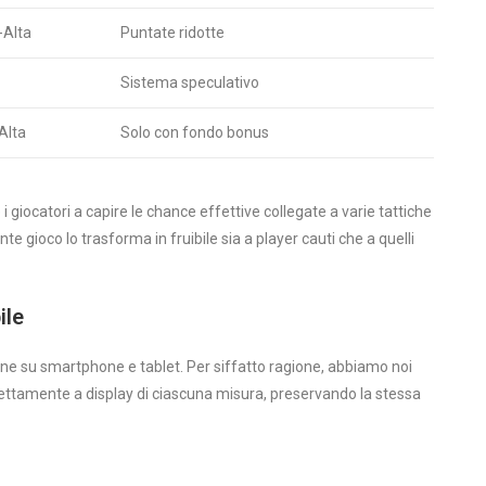
-Alta
Puntate ridotte
Sistema speculativo
Alta
Solo con fondo bonus
 i giocatori a capire le chance effettive collegate a varie tattiche
te gioco lo trasforma in fruibile sia a player cauti che a quelli
ile
ene su smartphone e tablet. Per siffatto ragione, abbiamo noi
ettamente a display di ciascuna misura, preservando la stessa