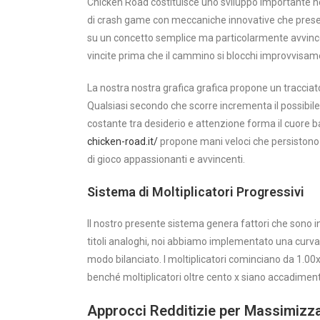
Chicken Road costituisce uno sviluppo importante n
di crash game con meccaniche innovative che preserv
su un concetto semplice ma particolarmente avvincent
vincite prima che il cammino si blocchi improvvisam
La nostra nostra grafica grafica propone un traccia
Qualsiasi secondo che scorre incrementa il possibil
costante tra desiderio e attenzione forma il cuore b
chicken-road.it/
propone mani veloci che persistono i
di gioco appassionanti e avvincenti.
Sistema di Moltiplicatori Progressivi
Il nostro presente sistema genera fattori che sono in 
titoli analoghi, noi abbiamo implementato una curva
modo bilanciato. I moltiplicatori cominciano da 1.0
benché moltiplicatori oltre cento x siano accadiment
Approcci Redditizie per Massimizza