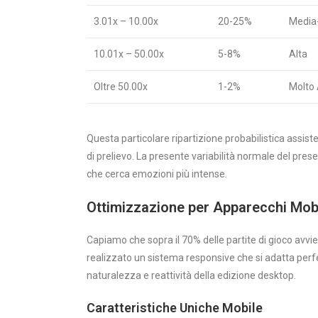
3.01x – 10.00x
20-25%
Media
10.01x – 50.00x
5-8%
Alta
Oltre 50.00x
1-2%
Molto 
Questa particolare ripartizione probabilistica assiste
di prelievo. La presente variabilità normale del presen
che cerca emozioni più intense.
Ottimizzazione per Apparecchi Mob
Capiamo che sopra il 70% delle partite di gioco avvi
realizzato un sistema responsive che si adatta perf
naturalezza e reattività della edizione desktop.
Caratteristiche Uniche Mobile