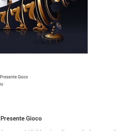
 Presente Gioco
ni
 Presente Gioco