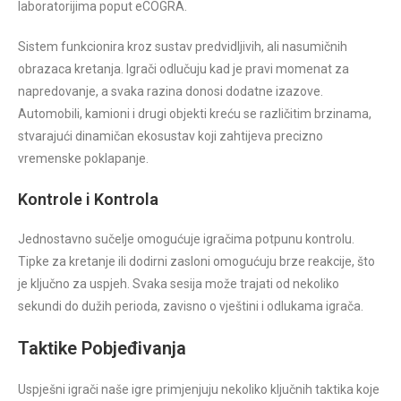
laboratorijima poput eCOGRA.
Sistem funkcionira kroz sustav predvidljivih, ali nasumičnih
obrazaca kretanja. Igrači odlučuju kad je pravi momenat za
napredovanje, a svaka razina donosi dodatne izazove.
Automobili, kamioni i drugi objekti kreću se različitim brzinama,
stvarajući dinamičan ekosustav koji zahtijeva precizno
vremenske poklapanje.
Kontrole i Kontrola
Jednostavno sučelje omogućuje igračima potpunu kontrolu.
Tipke za kretanje ili dodirni zasloni omogućuju brze reakcije, što
je ključno za uspjeh. Svaka sesija može trajati od nekoliko
sekundi do dužih perioda, zavisno o vještini i odlukama igrača.
Taktike Pobjeđivanja
Uspješni igrači naše igre primjenjuju nekoliko ključnih taktika koje