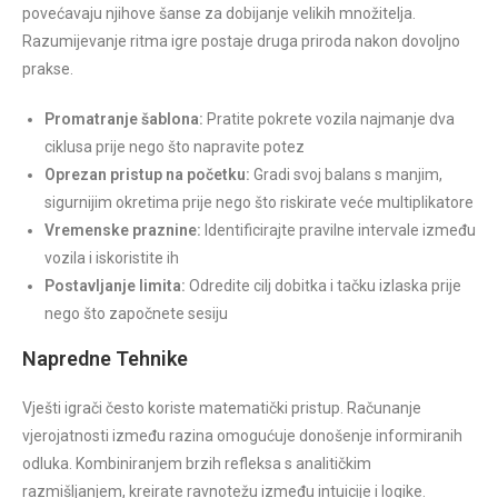
povećavaju njihove šanse za dobijanje velikih množitelja.
Razumijevanje ritma igre postaje druga priroda nakon dovoljno
prakse.
Promatranje šablona:
Pratite pokrete vozila najmanje dva
ciklusa prije nego što napravite potez
Oprezan pristup na početku:
Gradi svoj balans s manjim,
sigurnijim okretima prije nego što riskirate veće multiplikatore
Vremenske praznine:
Identificirajte pravilne intervale između
vozila i iskoristite ih
Postavljanje limita:
Odredite cilj dobitka i tačku izlaska prije
nego što započnete sesiju
Napredne Tehnike
Vješti igrači često koriste matematički pristup. Računanje
vjerojatnosti između razina omogućuje donošenje informiranih
odluka. Kombiniranjem brzih refleksa s analitičkim
razmišljanjem, kreirate ravnotežu između intuicije i logike.