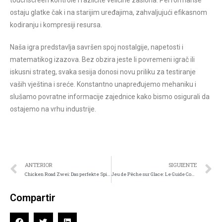
ostaju glatke čak i na starijim uređajima, zahvaljujući efikasnom
kodiranju i kompresiji resursa.
Naša igra predstavlja savršen spoj nostalgije, napetosti i
matematikog izazova. Bez obzira jeste li povremeni igrač ili
iskusni strateg, svaka sesija donosi novu priliku za testiranje
vaših vještina i sreće. Konstantno unapređujemo mehaniku i
slušamo povratne informacije zajednice kako bismo osigurali da
ostajemo na vrhu industrije.
ANTERIOR
SIGUIENTE
Chicken Road Zwei: Das perfekte Spielerlebnis für mutige Spieler
Jeu de Pêche sur Glace: Le Guide Complet du Jeu de Casino Novateur
Compartir