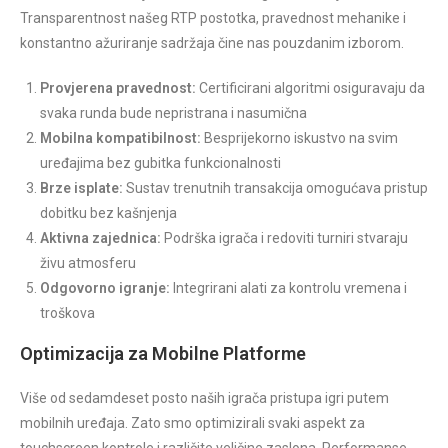
Transparentnost našeg RTP postotka, pravednost mehanike i
konstantno ažuriranje sadržaja čine nas pouzdanim izborom.
Provjerena pravednost:
Certificirani algoritmi osiguravaju da
svaka runda bude nepristrana i nasumična
Mobilna kompatibilnost:
Besprijekorno iskustvo na svim
uređajima bez gubitka funkcionalnosti
Brze isplate:
Sustav trenutnih transakcija omogućava pristup
dobitku bez kašnjenja
Aktivna zajednica:
Podrška igrača i redoviti turniri stvaraju
živu atmosferu
Odgovorno igranje:
Integrirani alati za kontrolu vremena i
troškova
Optimizacija za Mobilne Platforme
Više od sedamdeset posto naših igrača pristupa igri putem
mobilnih uređaja. Zato smo optimizirali svaki aspekt za
touchscreen kontrole i različite veličine zaslona. Performanse