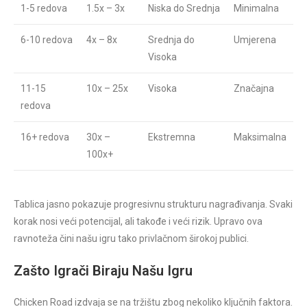
1-5 redova
1.5x – 3x
Niska do Srednja
Minimalna
6-10 redova
4x – 8x
Srednja do
Umjerena
Visoka
11-15
10x – 25x
Visoka
Značajna
redova
16+ redova
30x –
Ekstremna
Maksimalna
100x+
Tablica jasno pokazuje progresivnu strukturu nagrađivanja. Svaki
korak nosi veći potencijal, ali takođe i veći rizik. Upravo ova
ravnoteža čini našu igru tako privlačnom širokoj publici.
Zašto Igrači Biraju Našu Igru
Chicken Road izdvaja se na tržištu zbog nekoliko ključnih faktora.