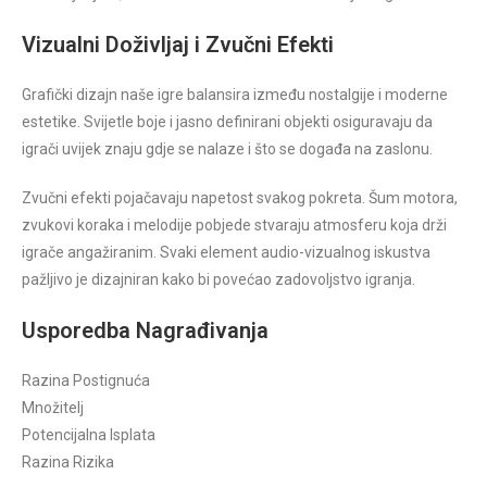
Vizualni Doživljaj i Zvučni Efekti
Grafički dizajn naše igre balansira između nostalgije i moderne
estetike. Svijetle boje i jasno definirani objekti osiguravaju da
igrači uvijek znaju gdje se nalaze i što se događa na zaslonu.
Zvučni efekti pojačavaju napetost svakog pokreta. Šum motora,
zvukovi koraka i melodije pobjede stvaraju atmosferu koja drži
igrače angažiranim. Svaki element audio-vizualnog iskustva
pažljivo je dizajniran kako bi povećao zadovoljstvo igranja.
Usporedba Nagrađivanja
Razina Postignuća
Množitelj
Potencijalna Isplata
Razina Rizika