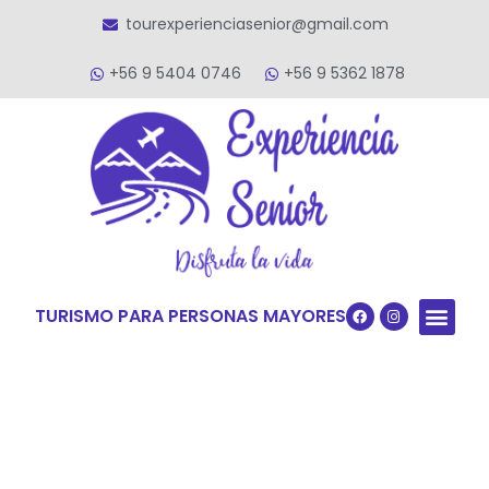
tourexperienciasenior@gmail.com
+56 9 5404 0746
+56 9 5362 1878
TURISMO PARA PERSONAS MAYORES
Quiénes S
VACACIONES TERCERA ED
VIAJES PARA