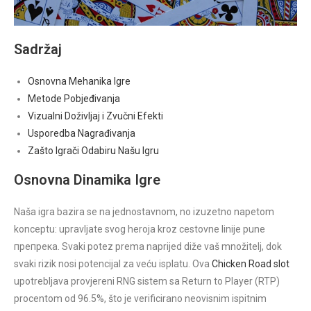
Sadržaj
Osnovna Mehanika Igre
Metode Pobjeđivanja
Vizualni Doživljaj i Zvučni Efekti
Usporedba Nagrađivanja
Zašto Igrači Odabiru Našu Igru
Osnovna Dinamika Igre
Naša igra bazira se na jednostavnom, no izuzetno napetom
konceptu: upravljate svog heroja kroz cestovne linije pune
препрека. Svaki potez prema naprijed diže vaš množitelj, dok
svaki rizik nosi potencijal za veću isplatu. Ova
Chicken Road slot
upotrebljava provjereni RNG sistem sa Return to Player (RTP)
procentom od 96.5%, što je verificirano neovisnim ispitnim