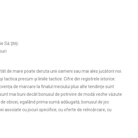
 Să Știți.
ouri
atât de mare poate deruta unii oameni sau mai ales jucătorii noi.
i tactica precum și liniile tactice. Cifre din registrele istorice:
frecvența de marcare la finalul meciului plus alte tendințe sunt
t sunt mai buni decât bonusul de potrivire de modă veche văzute
t, de obicei, egalând prima sumă adăugată; bonusul de joc
bicei asociate cu jocuri specifice; cu oferte de reîncărcare, cu