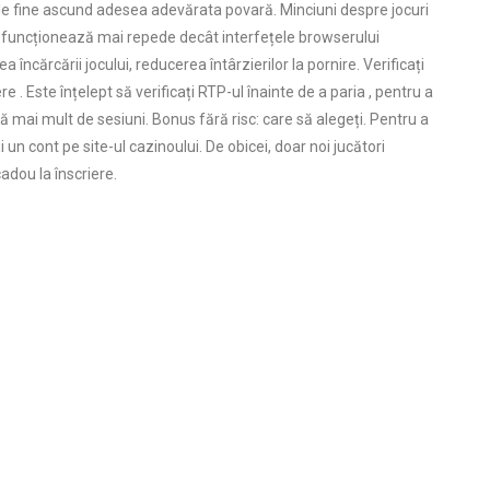
le fine ascund adesea adevărata povară. Minciuni despre jocuri
ori funcționează mai repede decât interfețele browserului
încărcării jocului, reducerea întârzierilor la pornire. Verificați
. Este înțelept să verificați RTP-ul înainte de a paria , pentru a
ră mai mult de sesiuni. Bonus fără risc: care să alegeți. Pentru a
 un cont pe site-ul cazinoului. De obicei, doar noi jucători
adou la înscriere.