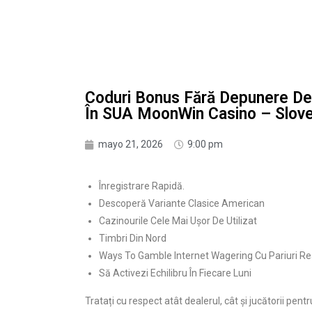
Coduri Bonus Fără Depunere De 
În SUA MoonWin Casino – Slove
mayo 21, 2026
9:00 pm
Înregistrare Rapidă.
Descoperă Variante Clasice American
Cazinourile Cele Mai Ușor De Utilizat
Timbri Din Nord
Ways To Gamble Internet Wagering Cu Pariuri Re
Să Activezi Echilibru În Fiecare Luni
Tratați cu respect atât dealerul, cât și jucătorii pen