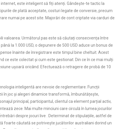
internet, este inteligent să fiți atenți. Gândește-te tactic la
i tipurile de plată acceptate, costuri legate de conversie, precum
e rare numai pe acest site. Majorări de cont criptate via carduri de
ili valoarea. Următorul pas este să căutați consecvența între
00% până la 1.000 USD, o depunere de 500 USD aduce un bonus de
nse înainte de înregistrare este timpul bine cheltuit. Acest
când ce este colectat și cum este gestionat. Din ce în ce mai mulți
nexiune ușoară oricând. Efectuează o retragere de probă de 10
tehnologia inteligentă are nevoie de reglementare. Funcții
izii în joc și alegeri dinamice transformă, îmbunătățește,
onajul principal, participantul, clientul ca element parțial activ,
contează zece. Mai multe minciuni care circulă în lumea jocurilor
trebări despre jocuri live . Determinat de stipulațiile, astfel de
tă foarte căutată se potrivește jucătorilor australiani dorind un