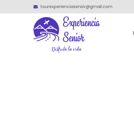
tourexperienciasenior@gmail.com