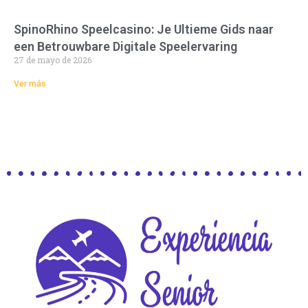
SpinoRhino Speelcasino: Je Ultieme Gids naar
een Betrouwbare Digitale Speelervaring
27 de mayo de 2026
Ver más