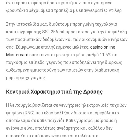
ένα τεράστιο φάσμα δραστηριοτήτων, από αγαπημένα
φρουτάκια μέχρι άμεσα τραπέζια με επαγγελματίες ντίλερ.
Στην ιστοσελίδα μας, διαθέτουμε προηγμένη τεχνολογία
κρυπτογράφησης SSL 256-bit προστασίας για την διαφύλαξη
των προσωπικών δεδομένων και των οικονομικών κινήσεων
σας. Σύμφωνα με επαληθευμένες μελέτες,
casino online
Mastercard
επεκτείνεται με ετήσιο μέσο ρυθμό 11.5% σε
παγκόσμιο επίπεδο, γεγονός που υποδηλώνει την διαρκώς
αυξανόμενη εμπιστοσύνη των παικτών στην διαδικτυακή
μορφή ψυχαγωγίας.
Κεντρικά Χαρακτηριστικά της Δράσης
Η λειτουργία βασίζεται σε γεννήτριες ηλεκτρονικές τυχαίων
ψηφίων (RNG) που εξασφαλίζουν δίκαιο και αμερόληπτο
αποτέλεσμα σε κάθε παιχνίδι. Κάθε γύρισμα, μοίρασμα ή
ενέργεια είναι απολύτως ανεξάρτητο και καθόλου δεν
επηρεάζεται από προγενέστερα αποτελέσματα.