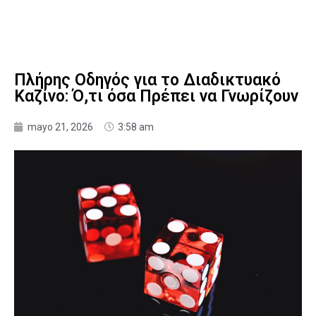
Πλήρης Οδηγός για το Διαδικτυακό
Καζίνο: Ό,τι όσα Πρέπει να Γνωρίζουν
mayo 21, 2026
3:58 am