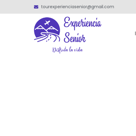
tourexperienciasenior@gmail.com