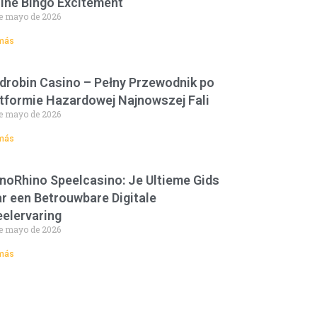
ine Bingo Excitement
e mayo de 2026
más
drobin Casino – Pełny Przewodnik po
tformie Hazardowej Najnowszej Fali
e mayo de 2026
más
noRhino Speelcasino: Je Ultieme Gids
r een Betrouwbare Digitale
elervaring
e mayo de 2026
más