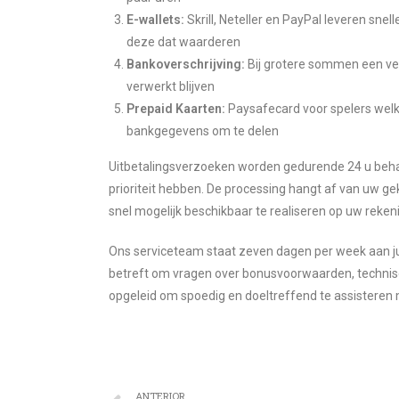
E-wallets:
Skrill, Neteller en PayPal leveren sne
deze dat waarderen
Bankoverschrijving:
Bij grotere sommen een vei
verwerkt blijven
Prepaid Kaarten:
Paysafecard voor spelers welke
bankgegevens om te delen
Uitbetalingsverzoeken worden gedurende 24 u beha
prioriteit hebben. De processing hangt af van uw 
snel mogelijk beschikbaar te realiseren op uw reken
Ons serviceteam staat zeven dagen per week aan julli
betreft om vragen over bonusvoorwaarden, technisch
opgeleid om spoedig en doeltreffend te assisteren m
ANTERIOR