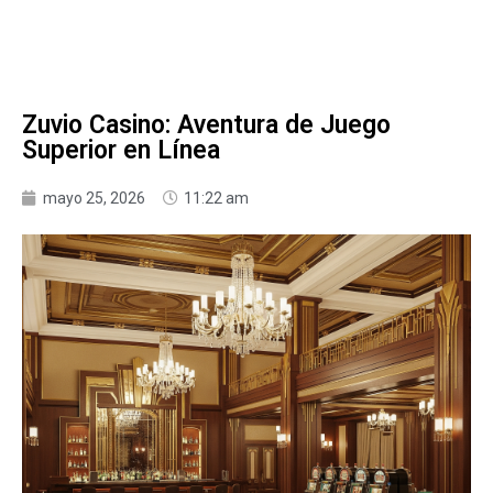
Zuvio Casino: Aventura de Juego
Superior en Línea
mayo 25, 2026
11:22 am