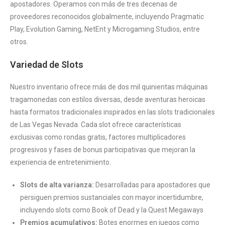
apostadores. Operamos con más de tres decenas de
proveedores reconocidos globalmente, incluyendo Pragmatic
Play, Evolution Gaming, NetEnt y Microgaming Studios, entre
otros.
Variedad de Slots
Nuestro inventario ofrece más de dos mil quinientas máquinas
tragamonedas con estilos diversas, desde aventuras heroicas
hasta formatos tradicionales inspirados en las slots tradicionales
de Las Vegas Nevada. Cada slot ofrece características
exclusivas como rondas gratis, factores multiplicadores
progresivos y fases de bonus participativas que mejoran la
experiencia de entretenimiento.
Slots de alta varianza:
Desarrolladas para apostadores que
persiguen premios sustanciales con mayor incertidumbre,
incluyendo slots como Book of Dead y la Quest Megaways
Premios acumulativos:
Botes enormes en juegos como