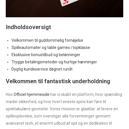
Indholdsoversigt
Velkommen til guddommelig fornøjelse
Spilleautomater og table games i topklasse
Eksklusive bonustilbud og belønninger
Trygge betalingsmetoder og hurtige hævninger
Dygtig kundeservice døgnet rundt
Velkommen til fantastisk underholdning
Hos
Officiel hjemmeside
har vi skabt en platform, hvor spænding
møder sikkerhed, og hvor hvert eneste spins kan føre til
spektakulære gevinster. Vores mission er glasklar: at levere en
spilleoplevelse, som overstiger alle forventninger gennem
avanceret tech, et enormt udbud af spil og en dedikation til