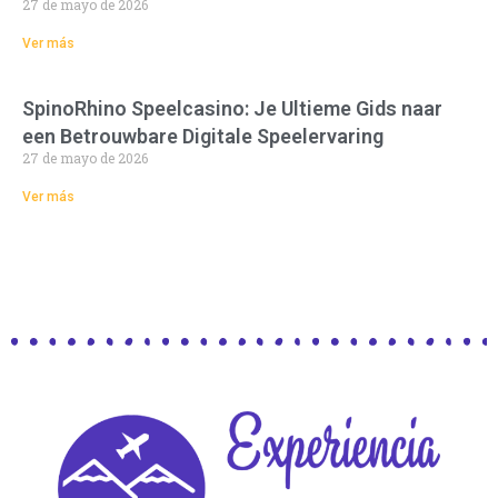
27 de mayo de 2026
Ver más
SpinoRhino Speelcasino: Je Ultieme Gids naar
een Betrouwbare Digitale Speelervaring
27 de mayo de 2026
Ver más