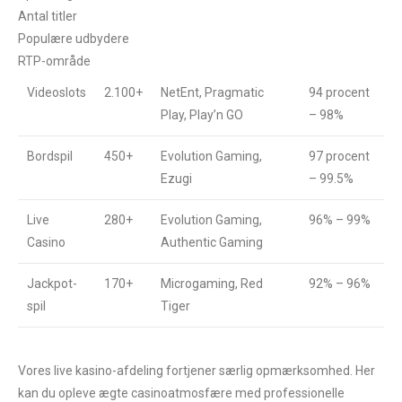
Antal titler
Populære udbydere
RTP-område
Videoslots
2.100+
NetEnt, Pragmatic
94 procent
Play, Play’n GO
– 98%
Bordspil
450+
Evolution Gaming,
97 procent
Ezugi
– 99.5%
Live
280+
Evolution Gaming,
96% – 99%
Casino
Authentic Gaming
Jackpot-
170+
Microgaming, Red
92% – 96%
spil
Tiger
Vores live kasino-afdeling fortjener særlig opmærksomhed. Her
kan du opleve ægte casinoatmosfære med professionelle