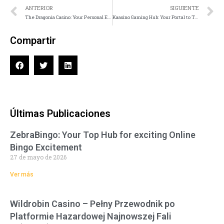
ANTERIOR
SIGUIENTE
The Dragonia Casino: Your Personal Entry Point to Top-Tier Digital Casino Superiority
Kaasino Gaming Hub: Your Portal to Top-Tier Internet Betting Excellence
Compartir
Últimas Publicaciones
ZebraBingo: Your Top Hub for exciting Online
Bingo Excitement
27 de mayo de 2026
Ver más
Wildrobin Casino – Pełny Przewodnik po
Platformie Hazardowej Najnowszej Fali