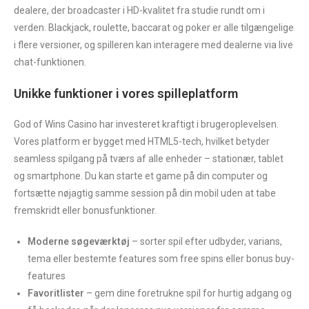
dealere, der broadcaster i HD-kvalitet fra studie rundt om i
verden. Blackjack, roulette, baccarat og poker er alle tilgængelige
i flere versioner, og spilleren kan interagere med dealerne via live
chat-funktionen.
Unikke funktioner i vores spilleplatform
God of Wins Casino har investeret kraftigt i brugeroplevelsen.
Vores platform er bygget med HTML5-tech, hvilket betyder
seamless spilgang på tværs af alle enheder – stationær, tablet
og smartphone. Du kan starte et game på din computer og
fortsætte nøjagtig samme session på din mobil uden at tabe
fremskridt eller bonusfunktioner.
Moderne søgeværktøj
– sorter spil efter udbyder, varians,
tema eller bestemte features som free spins eller bonus buy-
features
Favoritlister
– gem dine foretrukne spil for hurtig adgang og