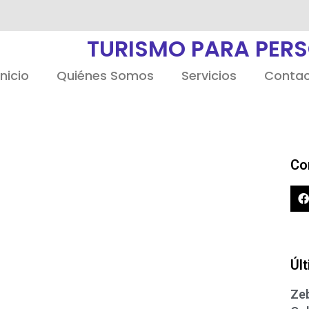
TURISMO PARA PER
Inicio
Quiénes Somos
Servicios
Conta
Co
Úl
Zeb