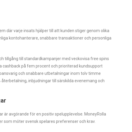
 där varje insats hjälper till att kunden stiger genom olika
nliga kontohanterare, snabbare transaktioner och personliga
tillgång till standardkampanjer med veckovisa free spins
 cashback på fem procent och prioriterad kundsupport
toansvarig och snabbare utbetalningar inom tolv timme
terbetalning, inbjudningar till särskilda evenemang och
gar
ar är avgörande för en positiv spelupplevelse. MoneyRolla
er som möter svensk spelares preferenser och krav.