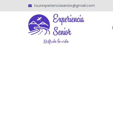
tourexperienciasenior@gmail.com