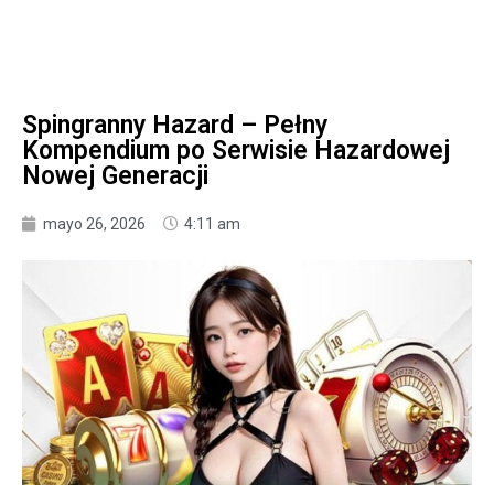
Spingranny Hazard – Pełny
Kompendium po Serwisie Hazardowej
Nowej Generacji
mayo 26, 2026
4:11 am