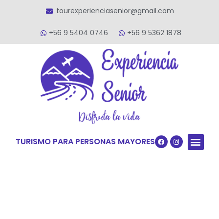
tourexperienciasenior@gmail.com
+56 9 5404 0746
+56 9 5362 1878
TURISMO PARA PERSONAS MAYORES
Quiénes S
VACACIONES TERCERA ED
VIAJES PARA