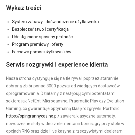
Wykaz treści
System zabawy i doświadczenie użytkownika
Bezpieczeństwo i certyfikacja
Udostępnione sposoby płatności
Program premiowy i oferty
Fachowa pomoc użytkowników
Serwis rozgrywki i experience klienta
Nasza strona dystynguje się na tle rywali poprzez starannie
dobraną zbiór ponad 3000 pozycji od wiodących dostawców
oprogramowania. Działamy z następującymi potentatami
sektora jak NetEnt, Microgaming, Pragmatic Play czy Evolution
Gaming, co gwarantuje optymalną klasę rozgrywki. Portfolio
https://spingrannycasino.pl/
zawiera klasyczne automaty,
nowoczesne sloty wideo z elementami bonus, gry przy stole w
opcjach RNG oraz dział live kasyna z rzeczywistymi dealerami.