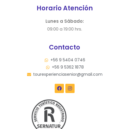
Horario Atención
Lunes a Sábado:
09:00 a 19:00 hrs.
Contacto
+56 9 5404 0746
+56 9 5362 1878
tourexperienciasenior@gmail.com