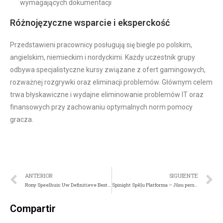
wymagających dokumentacji
Różnojęzyczne wsparcie i eksperckość
Przedstawieni pracownicy posługują się biegle po polskim,
angielskim, niemieckim i nordyckimi. Każdy uczestnik grupy
odbywa specjalistyczne kursy związane z ofert gamingowych,
rozważnej rozgrywki oraz eliminacji problemów. Głównym celem
trwa błyskawiczne i wydajne eliminowanie problemów IT oraz
finansowych przy zachowaniu optymalnych norm pomocy
gracza.
ANTERIOR
SIGUIENTE
Rony Speelhuis: Uw Definitieve Bestemming voor Virtuele Gaming Plezier
Spinight Spēļu Platforma – Jūsu personīgais maršruts uz izklaidējošām azartspēļu izklaidi un izcilām iespējām
Compartir