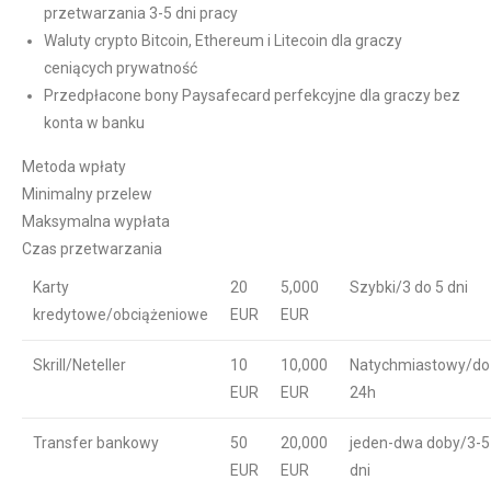
przetwarzania 3-5 dni pracy
Waluty crypto Bitcoin, Ethereum i Litecoin dla graczy
ceniących prywatność
Przedpłacone bony Paysafecard perfekcyjne dla graczy bez
konta w banku
Metoda wpłaty
Minimalny przelew
Maksymalna wypłata
Czas przetwarzania
Karty
20
5,000
Szybki/3 do 5 dni
kredytowe/obciążeniowe
EUR
EUR
Skrill/Neteller
10
10,000
Natychmiastowy/do
EUR
EUR
24h
Transfer bankowy
50
20,000
jeden-dwa doby/3-5
EUR
EUR
dni