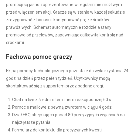
promocji są jasno zaprezentowane w regulaminie możliwym
przed włączeniem akcji. Gracze są w stanie w każdej sekudzie
zrezygnować z bonusu i kontynuować grę ze środków
prawdziwych. Schemat automatycznie rozdziela stany
premiowe od przelewów, zapewniając całkowitą kontrolę nad
środkami.
Fachowa pomoc graczy
Ekipa pomocy technologicznego pozostaje do wykorzystania 24
godz na dzień przez pełen tydzień. Użytkownicy mogą
skontaktować się z supportem przez podane drogi:
Chat na live z średnim terminem reakcji poniżej 60 s
Pomoc e mailowe z pewną zwrotem w ciągu 4 godz
Dział FAQ obejmująca ponad 80 precyzyjnych wyjaśnień na
najczęstsze pytania
Formularz do kontaktu dla precyzyjnych kwestii