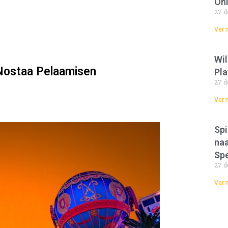
Onl
27 d
Ver 
Wil
Nostaa Pelaamisen
Pla
27 d
Ver 
Spi
naa
Spe
27 d
Ver 