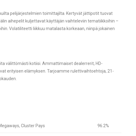
ta pelijärjestelmien toimittajilta. Kertyvät jättipotit tuovat
välin aihepelit kuljettavat käyttäjän vaihteleviin tematiikkoihin –
n. Volatiliteetti liikkuu matalasta korkeaan, niinpä jokainen
a välittömästi kotiisi. Ammattimaiset dealerrerit, HD-
ovat erityisen elämyksen. Tarjoamme rulettivaihtoehtoja, 21-
rokauden.
Megaways, Cluster Pays
96.2%