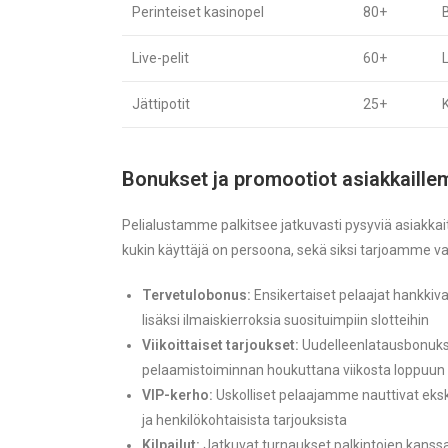
Perinteiset kasinopel
80+
Live-pelit
60+
Jättipotit
25+
K
Bonukset ja promootiot asiakkaill
Pelialustamme palkitsee jatkuvasti pysyviä asiakk
kukin käyttäjä on persoona, sekä siksi tarjoamme vaih
Tervetulobonus:
Ensikertaiset pelaajat hankkiv
lisäksi ilmaiskierroksia suosituimpiin slotteihin
Viikoittaiset tarjoukset:
Uudelleenlatausbonukse
pelaamistoiminnan houkuttana viikosta loppuun
VIP-kerho:
Uskolliset pelaajamme nauttivat ekskl
ja henkilökohtaisista tarjouksista
Kilpailut:
Jatkuvat turnaukset palkintojen kanssa t