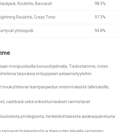
Blackjack, Roulette, Baccarat
98.5%
Lightning Roulette, Crazy Time
97.3%
ertyvät yhteispolli
94.8%
emme
aitaan monipuolisella bonusohjelmalla. Tiedostamme, miten
televia tarjouksia erityyppisiin pelaamistyyleihin.
at houkuttelevan kampanjaedun ensimmäisistä talletuksille,
t, cashback sekä erikoisturnaukset varmistavat
usiivisista privilegioista, henkilökohtaisesta asiakaspalvelusta
arjoavat lisäjännitystä ja tilaisuuden kilpailla vertaisten