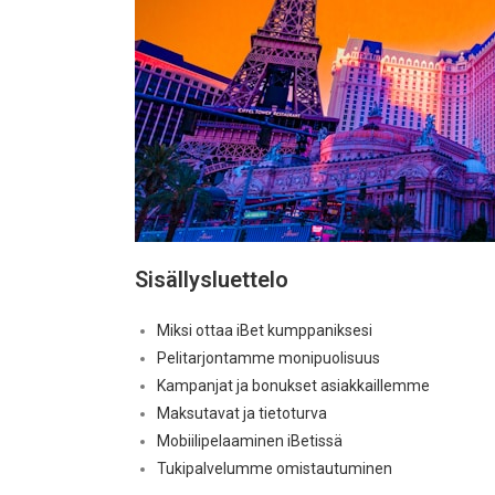
Sisällysluettelo
Miksi ottaa iBet kumppaniksesi
Pelitarjontamme monipuolisuus
Kampanjat ja bonukset asiakkaillemme
Maksutavat ja tietoturva
Mobiilipelaaminen iBetissä
Tukipalvelumme omistautuminen