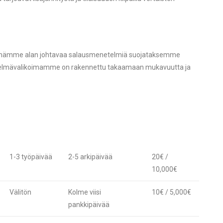
yödynnämme alan johtavaa salausmenetelmiä suojataksemme
etelmävalikoimamme on rakennettu takaamaan mukavuutta ja
1-3 työpäivää
2-5 arkipäivää
20€ /
10,000€
Välitön
Kolme viisi
10€ / 5,000€
pankkipäivää