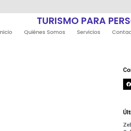
TURISMO PARA PER
Inicio
Quiénes Somos
Servicios
Conta
Co
Úl
Zeb