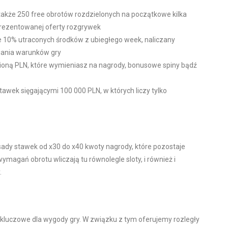
akże 250 free obrotów rozdzielonych na początkowe kilka
 prezentowanej oferty rozgrywek
 10% utraconych środków z ubiegłego week, naliczany
niania warunków gry
ioną PLN, które wymieniasz na nagrody, bonusowe spiny bądź
awek sięgającymi 100 000 PLN, w których liczy tylko
ady stawek od x30 do x40 kwoty nagrody, które pozostaje
wymagań obrotu wliczają tu równolegle sloty, i również i
.
kluczowe dla wygody gry. W związku z tym oferujemy rozległy