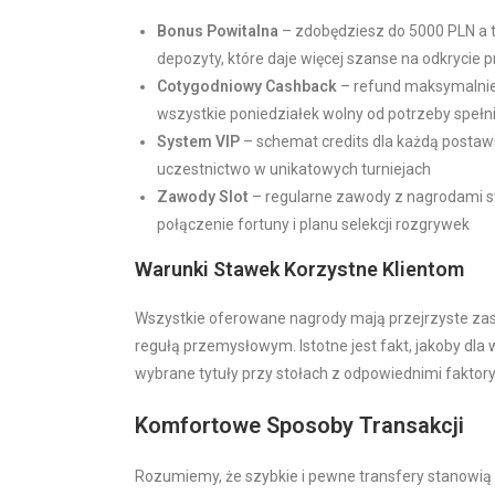
Bonus Powitalna
– zdobędziesz do 5000 PLN a t
depozyty, które daje więcej szanse na odkrycie
Cotygodniowy Cashback
– refund maksymalnie
wszystkie poniedziałek wolny od potrzeby speł
System VIP
– schemat credits dla każdą postaw
uczestnictwo w unikatowych turniejach
Zawody Slot
– regularne zawody z nagrodami st
połączenie fortuny i planu selekcji rozgrywek
Warunki Stawek Korzystne Klientom
Wszystkie oferowane nagrody mają przejrzyste zas
regułą przemysłowym. Istotne jest fakt, jakoby dla 
wybrane tytuły przy stołach z odpowiednimi faktory
Komfortowe Sposoby Transakcji
Rozumiemy, że szybkie i pewne transfery stanowią 