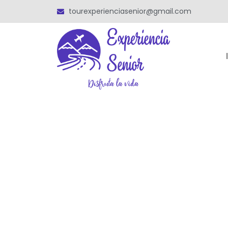
tourexperienciasenior@gmail.com