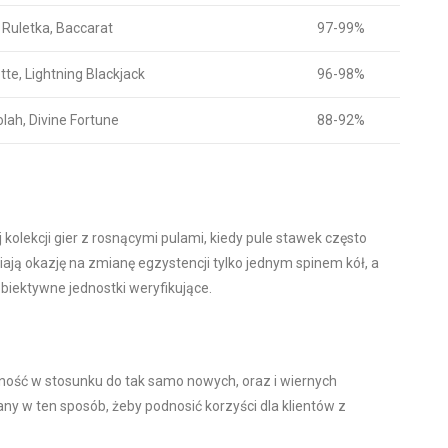
 Ruletka, Baccarat
97-99%
tte, Lightning Blackjack
96-98%
ah, Divine Fortune
88-92%
lekcji gier z rosnącymi pulami, kiedy pule stawek często
ają okazję na zmianę egzystencji tylko jednym spinem kół, a
ektywne jednostki weryfikujące.
ość w stosunku do tak samo nowych, oraz i wiernych
y w ten sposób, żeby podnosić korzyści dla klientów z