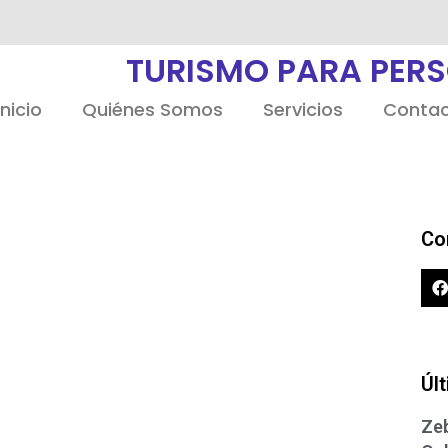
TURISMO PARA PER
Inicio
Quiénes Somos
Servicios
Conta
Co
Úl
Zeb