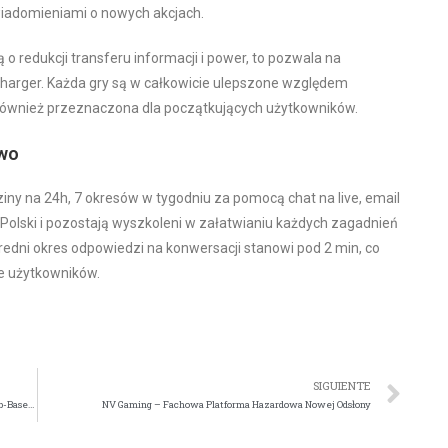
adomieniami o nowych akcjach.
o redukcji transferu informacji i power, to pozwala na
charger. Każda gry są w całkowicie ulepszone względem
 również przeznaczona dla początkujących użytkowników.
owo
ny na 24h, 7 okresów w tygodniu za pomocą chat na live, email
olski i pozostają wyszkoleni w załatwianiu każdych zagadnień
redni okres odpowiedzi na konwersacji stanowi pod 2 min, co
e użytkowników.
SIGUIENTE
MegaRiches Gaming Site: One’s Complete Manual to Top-Tier Web-Based Gaming
NV Gaming – Fachowa Platforma Hazardowa Nowej Odsłony