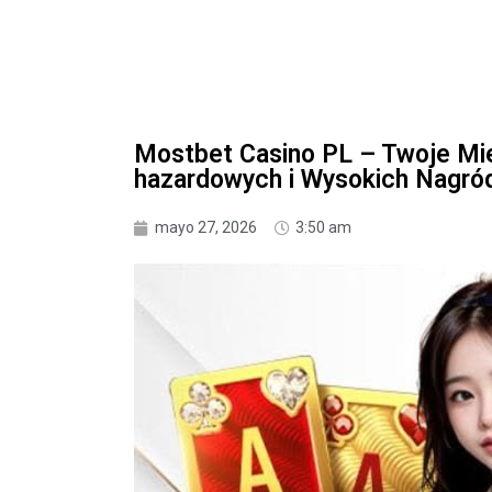
Mostbet Casino PL – Twoje Mie
hazardowych i Wysokich Nagró
mayo 27, 2026
3:50 am