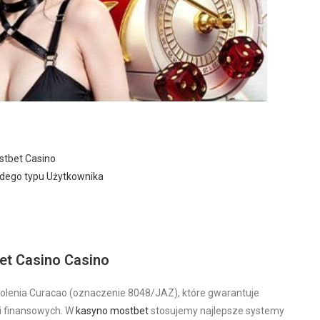
stbet Casino
dego typu Użytkownika
et Casino Casino
wolenia Curacao (oznaczenie 8048/JAZ), które gwarantuje
i finansowych. W
kasyno mostbet
stosujemy najlepsze systemy