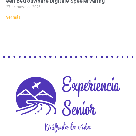
een Betrouwbare Digitale Speelervaring
27 de mayo de 2026
Ver más