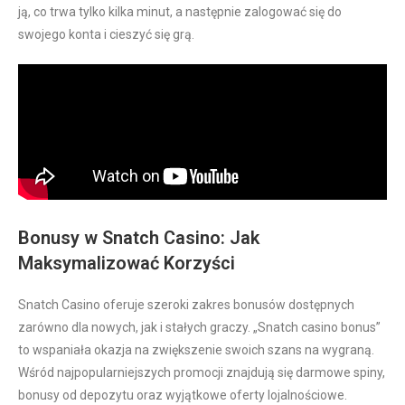
ją, co trwa tylko kilka minut, a następnie zalogować się do
swojego konta i cieszyć się grą.
Bonusy w Snatch Casino: Jak
Maksymalizować Korzyści
Snatch Casino oferuje szeroki zakres bonusów dostępnych
zarówno dla nowych, jak i stałych graczy. „Snatch casino bonus”
to wspaniała okazja na zwiększenie swoich szans na wygraną.
Wśród najpopularniejszych promocji znajdują się darmowe spiny,
bonusy od depozytu oraz wyjątkowe oferty lojalnościowe.