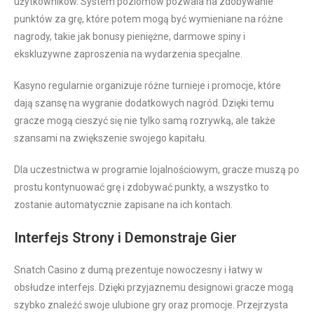
użytkowników. System poziomów pozwala na zdobywanie
punktów za grę, które potem mogą być wymieniane na różne
nagrody, takie jak bonusy pieniężne, darmowe spiny i
ekskluzywne zaproszenia na wydarzenia specjalne.
Kasyno regularnie organizuje różne turnieje i promocje, które
dają szansę na wygranie dodatkowych nagród. Dzięki temu
gracze mogą cieszyć się nie tylko samą rozrywką, ale także
szansami na zwiększenie swojego kapitału.
Dla uczestnictwa w programie lojalnościowym, gracze muszą po
prostu kontynuować grę i zdobywać punkty, a wszystko to
zostanie automatycznie zapisane na ich kontach.
Interfejs Strony i Demonstraje Gier
Snatch Casino z dumą prezentuje nowoczesny i łatwy w
obsłudze interfejs. Dzięki przyjaznemu designowi gracze mogą
szybko znaleźć swoje ulubione gry oraz promocje. Przejrzysta