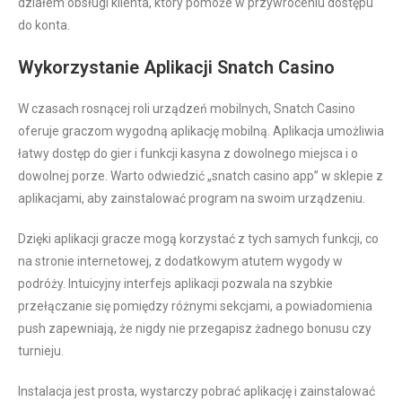
działem obsługi klienta, który pomoże w przywróceniu dostępu
do konta.
Wykorzystanie Aplikacji Snatch Casino
W czasach rosnącej roli urządzeń mobilnych, Snatch Casino
oferuje graczom wygodną aplikację mobilną. Aplikacja umożliwia
łatwy dostęp do gier i funkcji kasyna z dowolnego miejsca i o
dowolnej porze. Warto odwiedzić „snatch casino app” w sklepie z
aplikacjami, aby zainstalować program na swoim urządzeniu.
Dzięki aplikacji gracze mogą korzystać z tych samych funkcji, co
na stronie internetowej, z dodatkowym atutem wygody w
podróży. Intuicyjny interfejs aplikacji pozwala na szybkie
przełączanie się pomiędzy różnymi sekcjami, a powiadomienia
push zapewniają, że nigdy nie przegapisz żadnego bonusu czy
turnieju.
Instalacja jest prosta, wystarczy pobrać aplikację i zainstalować