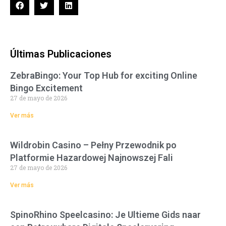
Últimas Publicaciones
ZebraBingo: Your Top Hub for exciting Online
Bingo Excitement
27 de mayo de 2026
Ver más
Wildrobin Casino – Pełny Przewodnik po
Platformie Hazardowej Najnowszej Fali
27 de mayo de 2026
Ver más
SpinoRhino Speelcasino: Je Ultieme Gids naar