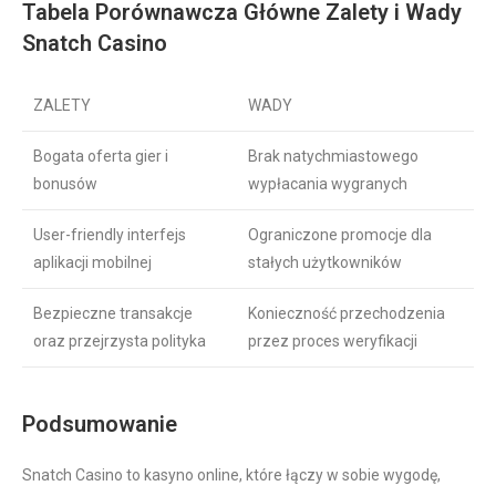
Tabela Porównawcza Główne Zalety i Wady
Snatch Casino
ZALETY
WADY
Bogata oferta gier i
Brak natychmiastowego
bonusów
wypłacania wygranych
User-friendly interfejs
Ograniczone promocje dla
aplikacji mobilnej
stałych użytkowników
Bezpieczne transakcje
Konieczność przechodzenia
oraz przejrzysta polityka
przez proces weryfikacji
Podsumowanie
Snatch Casino to kasyno online, które łączy w sobie wygodę,