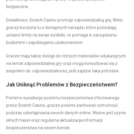
bezpieczne.
Dodatkowo, Snatch Casino promuje odpowiedzialną grę. Wielu
graczy korzysta tu z dostępnych narzędzi, które pozwalają
ustawić limity na swoje wydatki, co pomaga w zarządzaniu
budżetem i zapobieganiu uzależnieniom.
Gracze mają także dostęp do różnych materiałów edukacyjnych
na temat odpowiedzialnej gry oraz mogą konsultować się z
zespołem ds. odpowiedzialności, jeśli zajdzie taka potrzeba.
Jak Uniknąć Problemów z Bezpieczeństwem?
Pomimo wysokiego poziomu bezpieczeństwa oferowanego
przez Snatch Casino, gracze powinni zachować ostrożność
podczas udostępniania swoich danych online. Ważne jest użycie
silnych haseł oraz regularna aktualizacja informacji
bezpieczeństwa na swoim koncie.