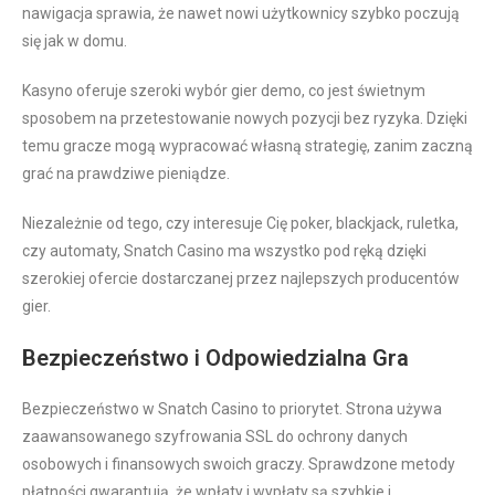
nawigacja sprawia, że nawet nowi użytkownicy szybko poczują
się jak w domu.
Kasyno oferuje szeroki wybór gier demo, co jest świetnym
sposobem na przetestowanie nowych pozycji bez ryzyka. Dzięki
temu gracze mogą wypracować własną strategię, zanim zaczną
grać na prawdziwe pieniądze.
Niezależnie od tego, czy interesuje Cię poker, blackjack, ruletka,
czy automaty, Snatch Casino ma wszystko pod ręką dzięki
szerokiej ofercie dostarczanej przez najlepszych producentów
gier.
Bezpieczeństwo i Odpowiedzialna Gra
Bezpieczeństwo w Snatch Casino to priorytet. Strona używa
zaawansowanego szyfrowania SSL do ochrony danych
osobowych i finansowych swoich graczy. Sprawdzone metody
płatności gwarantują, że wpłaty i wypłaty są szybkie i