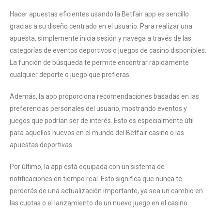
Hacer apuestas eficientes usando la Betfair app es sencillo
gracias a su diseño centrado en el usuario. Para realizar una
apuesta, simplemente inicia sesión y navega a través de las
categorías de eventos deportivos o juegos de casino disponibles.
La función de búsqueda te permite encontrar rápidamente
cualquier deporte o juego que prefieras.
Además, la app proporciona recomendaciones basadas en las
preferencias personales del usuario, mostrando eventos y
juegos que podrían ser de interés. Esto es especialmente útil
para aquellos nuevos en el mundo del Betfair casino o las
apuestas deportivas.
Por último, la app está equipada con un sistema de
notificaciones en tiempo real. Esto significa que nunca te
perderás de una actualización importante, ya sea un cambio en
las cuotas o el lanzamiento de un nuevo juego en el casino.