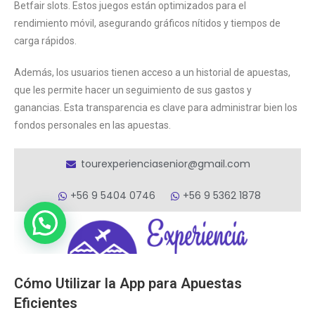
Betfair slots. Estos juegos están optimizados para el
rendimiento móvil, asegurando gráficos nítidos y tiempos de
carga rápidos.
Además, los usuarios tienen acceso a un historial de apuestas,
que les permite hacer un seguimiento de sus gastos y
ganancias. Esta transparencia es clave para administrar bien los
fondos personales en las apuestas.
Cómo Utilizar la App para Apuestas
Eficientes