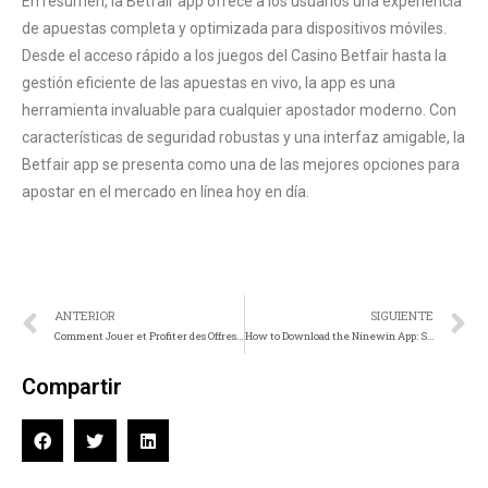
En resumen, la Betfair app ofrece a los usuarios una experiencia
de apuestas completa y optimizada para dispositivos móviles.
Desde el acceso rápido a los juegos del Casino Betfair hasta la
gestión eficiente de las apuestas en vivo, la app es una
herramienta invaluable para cualquier apostador moderno. Con
características de seguridad robustas y una interfaz amigable, la
Betfair app se presenta como una de las mejores opciones para
apostar en el mercado en línea hoy en día.
ANTERIOR
SIGUIENTE
Comment Jouer et Profiter des Offres chez Casino Olympe
How to Download the Ninewin App: Step-by-Step Guide
Compartir