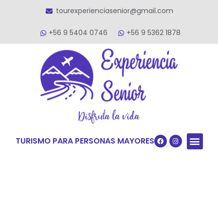
tourexperienciasenior@gmail.com
+56 9 5404 0746
+56 9 5362 1878
TURISMO PARA PERSONAS MAYORES
Quiénes S
VACACIONES TERCERA ED
VIAJES PARA