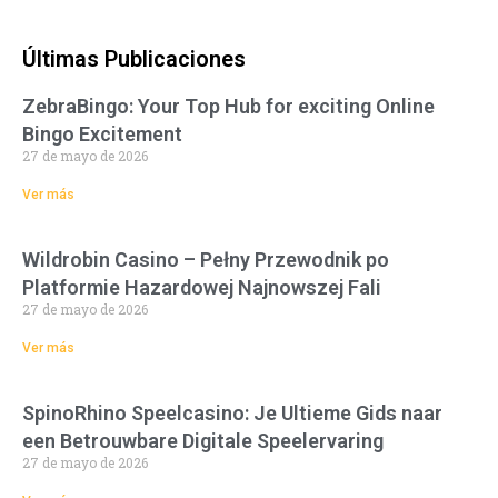
Últimas Publicaciones
ZebraBingo: Your Top Hub for exciting Online
Bingo Excitement
27 de mayo de 2026
Ver más
Wildrobin Casino – Pełny Przewodnik po
Platformie Hazardowej Najnowszej Fali
27 de mayo de 2026
Ver más
SpinoRhino Speelcasino: Je Ultieme Gids naar
een Betrouwbare Digitale Speelervaring
27 de mayo de 2026