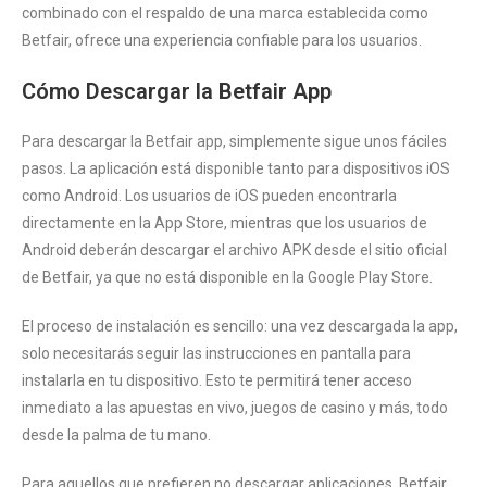
combinado con el respaldo de una marca establecida como
Betfair, ofrece una experiencia confiable para los usuarios.
Cómo Descargar la Betfair App
Para descargar la Betfair app, simplemente sigue unos fáciles
pasos. La aplicación está disponible tanto para dispositivos iOS
como Android. Los usuarios de iOS pueden encontrarla
directamente en la App Store, mientras que los usuarios de
Android deberán descargar el archivo APK desde el sitio oficial
de Betfair, ya que no está disponible en la Google Play Store.
El proceso de instalación es sencillo: una vez descargada la app,
solo necesitarás seguir las instrucciones en pantalla para
instalarla en tu dispositivo. Esto te permitirá tener acceso
inmediato a las apuestas en vivo, juegos de casino y más, todo
desde la palma de tu mano.
Para aquellos que prefieren no descargar aplicaciones, Betfair