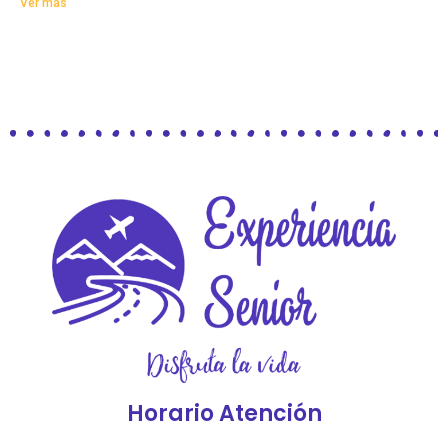
Ver más
Horario Atención