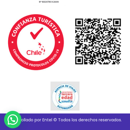
Desarrollado por Entel © Todos los derechos reservados.