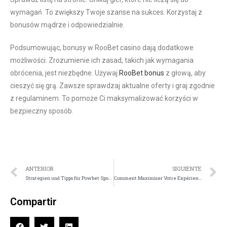
wymagań. To zwiększy Twoje szanse na sukces. Korzystaj z
bonusów mądrze i odpowiedzialnie.
Podsumowując, bonusy w RooBet casino dają dodatkowe
możliwości. Zrozumienie ich zasad, takich jak wymagania
obrócenia, jest niezbędne. Używaj
RooBet bonus
z głową, aby
cieszyć się grą. Zawsze sprawdzaj aktualne oferty i graj zgodnie
z regulaminem. To pomoże Ci maksymalizować korzyści w
bezpieczny sposób.
ANTERIOR
SIGUIENTE
Strategien und Tipps für Powbet Sportwetten
Comment Maximiser Votre Expérience de Jeu sur Julius Casino En Ligne
Compartir