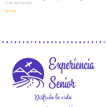
27 de mayo de 2026
Ver más