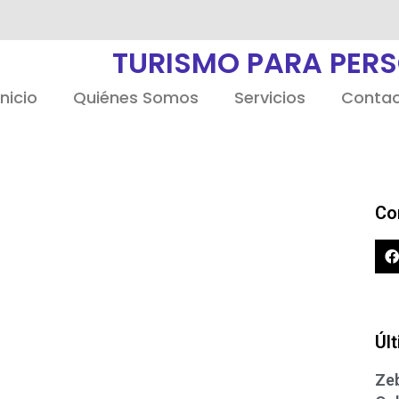
TURISMO PARA PER
Inicio
Quiénes Somos
Servicios
Conta
Co
Úl
Zeb