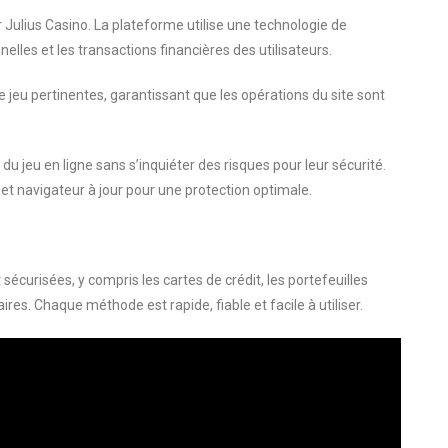
r Julius Casino. La plateforme utilise une technologie de
lles et les transactions financières des utilisateurs.
de jeu pertinentes, garantissant que les opérations du site sont
 du jeu en ligne sans s’inquiéter des risques pour leur sécurité.
et navigateur à jour pour une protection optimale.
écurisées, y compris les cartes de crédit, les portefeuilles
s. Chaque méthode est rapide, fiable et facile à utiliser.