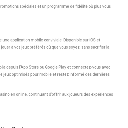
promotions spéciales et un programme de fidélité où plus vous
 une application mobile conviviale. Disponible sur iOS et
jouer à vos jeux préférés où que vous soyez, sans sacrifier la
gez-la depuis l’App Store ou Google Play et connectez-vous avec
 de jeux optimisés pour mobile et restez informé des dernières
asino en online, continuant d’offrir aux joueurs des expériences