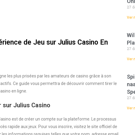
Onl
27 d
Ver 
Wil
ience de Jeu sur Julius Casino En
Pla
27 d
Ver 
igne les plus prisées par les amateurs de casino grâce à son
Spi
tractifs. Ce guide vous permettra de découvrir comment tirer le
naa
asino en ligne.
Spe
27 d
 sur Julius Casino
Ver 
Casino est de créer un compte sur la plateforme. Le processus
cès rapide aux jeux. Pour vous inscrire, visitez le site officiel de
ez les informations requises telles que votre nom, adresse email