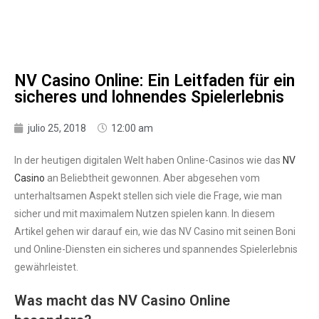
NV Casino Online: Ein Leitfaden für ein
sicheres und lohnendes Spielerlebnis
julio 25, 2018
12:00 am
In der heutigen digitalen Welt haben Online-Casinos wie das
NV
Casino
an Beliebtheit gewonnen. Aber abgesehen vom
unterhaltsamen Aspekt stellen sich viele die Frage, wie man
sicher und mit maximalem Nutzen spielen kann. In diesem
Artikel gehen wir darauf ein, wie das NV Casino mit seinen Boni
und Online-Diensten ein sicheres und spannendes Spielerlebnis
gewährleistet.
Was macht das NV Casino Online