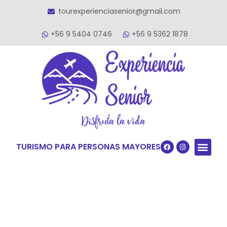
tourexperienciasenior@gmail.com
+56 9 5404 0746
+56 9 5362 1878
TURISMO PARA PERSONAS MAYORES
Quiénes S
VACACIONES TERCERA ED
VIAJES PARA