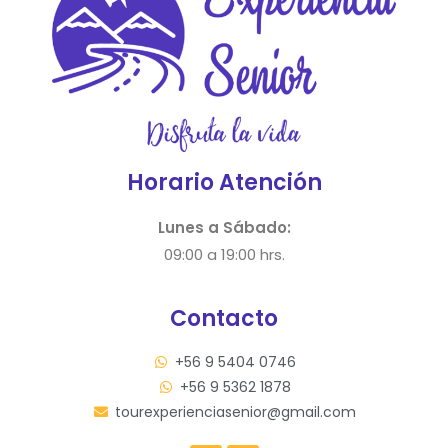
Horario Atención
Lunes a Sábado:
09:00 a 19:00 hrs.
Contacto
+56 9 5404 0746
+56 9 5362 1878
tourexperienciasenior@gmail.com