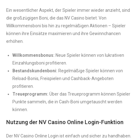
Ein wesentlicher Aspekt, der Spieler immer wieder anzieht, sind
die großzügigen Boni, die das NV Casino bietet. Von
Willkommensboni bis hin zu regelmäßigen Aktionen – Spieler
können ihre Einsätze maximieren und ihre Gewinnchancen
erhöhen.
Willkommensbonus:
Neue Spieler können von lukrativen
Einzahlungsboni profitieren.
Bestandskundenboni:
Regelmäßige Spieler können von
Reload-Bonis, Freispielen und Cashback-Angeboten
profitieren.
Treueprogramm:
Über das Treueprogramm können Spieler
Punkte sammeln, die in Cash-Boni umgetauscht werden
können.
Nutzung der NV Casino Online Login-Funktion
Der NV Casino Online Login ist einfach und sicher zu handhaben.