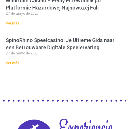
Wildrobin Casino – Pełny Przewodnik po
Platformie Hazardowej Najnowszej Fali
27 de mayo de 2026
Ver más
SpinoRhino Speelcasino: Je Ultieme Gids naar
een Betrouwbare Digitale Speelervaring
27 de mayo de 2026
Ver más