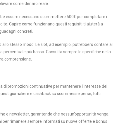
relevare come denaro reale.
rebbe essere necessario scommettere 500€ per completare i
volte. Capire come funzionano questi requisiti ti aiuterà a
guadagni concreti.
no allo stesso modo. Le slot, ad esempio, potrebbero contare al
a percentuale più bassa. Consulta sempre le specifiche nella
iara comprensione.
a di promozioni continuative per mantenere l’interesse dei
t, quest giornaliere e cashback su scommesse perse, tutti
fiche e newsletter, garantendo che nessun’opportunità venga
oni per rimanere sempre informati su nuove offerte e bonus