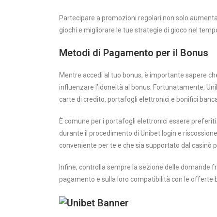
Partecipare a promozioni regolari non solo aumenta i
giochi e migliorare le tue strategie di gioco nel temp
Metodi di Pagamento per il Bonus
Mentre accedi al tuo bonus, è importante sapere ch
influenzare l’idoneità al bonus. Fortunatamente, U
carte di credito, portafogli elettronici e bonifici banca
È comune per i portafogli elettronici essere preferiti 
durante il procedimento di Unibet login e riscossion
conveniente per te e che sia supportato dal casinò p
Infine, controlla sempre la sezione delle domande fr
pagamento e sulla loro compatibilità con le offerte b