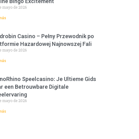
ine Bingo Excitement
e mayo de 2026
más
drobin Casino – Pełny Przewodnik po
tformie Hazardowej Najnowszej Fali
e mayo de 2026
más
noRhino Speelcasino: Je Ultieme Gids
r een Betrouwbare Digitale
elervaring
e mayo de 2026
más