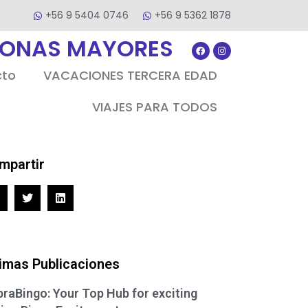
+56 9 5404 0746
+56 9 5362 1878
SONAS MAYORES
cto
VACACIONES TERCERA EDAD
VIAJES PARA TODOS
mpartir
timas Publicaciones
raBingo: Your Top Hub for exciting