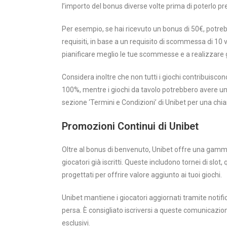
l’importo del bonus diverse volte prima di poterlo p
Per esempio, se hai ricevuto un bonus di 50€, pot
requisiti, in base a un requisito di scommessa di 10 
pianificare meglio le tue scommesse e a realizzare 
Considera inoltre che non tutti i giochi contribuisco
100%, mentre i giochi da tavolo potrebbero avere un
sezione ‘Termini e Condizioni’ di Unibet per una ch
Promozioni Continui di Unibet
Oltre al bonus di benvenuto, Unibet offre una gamm
giocatori già iscritti. Queste includono tornei di slo
progettati per offrire valore aggiunto ai tuoi giochi.
Unibet mantiene i giocatori aggiornati tramite noti
persa. È consigliato iscriversi a queste comunicazi
esclusivi.