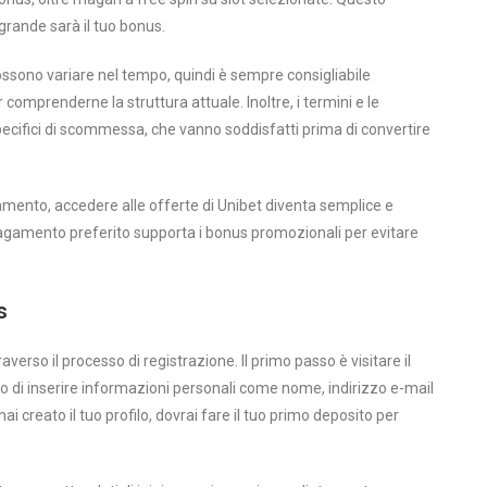
ù grande sarà il tuo bonus.
ssono variare nel tempo, quindi è sempre consigliabile
 comprenderne la struttura attuale. Inoltre, i termini e le
specifici di scommessa, che vanno soddisfatti prima di convertire
amento, accedere alle offerte di Unibet diventa semplice e
i pagamento preferito supporta i bonus promozionali per evitare
s
rso il processo di registrazione. Il primo passo è visitare il
iesto di inserire informazioni personali come nome, indirizzo e-mail
 creato il tuo profilo, dovrai fare il tuo primo deposito per