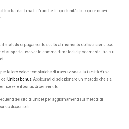
l tuo bankroll ma ti dà anche l’opportunità di scoprire nuovi
o.
e il metodo di pagamento scelto al momento dell’iscrizione può
nibet supporta una vasta gamma di metodi di pagamento, tra cui
ri.
per le loro veloci tempistiche di transazione e la facilità d’uso
e del
Unibet bonus
. Assicurati di selezionare un metodo che sia
er ricevere il bonus di benvenuto.
equenti del sito di Unibet per aggiornamenti sui metodi di
onus disponibili.