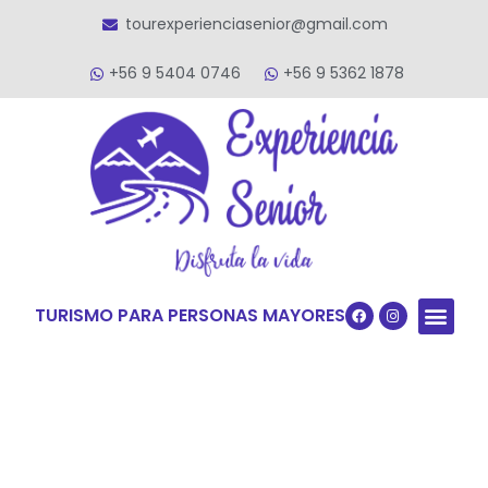
tourexperienciasenior@gmail.com
+56 9 5404 0746
+56 9 5362 1878
TURISMO PARA PERSONAS MAYORES
Quiénes S
VACACIONES TERCERA ED
VIAJES PARA