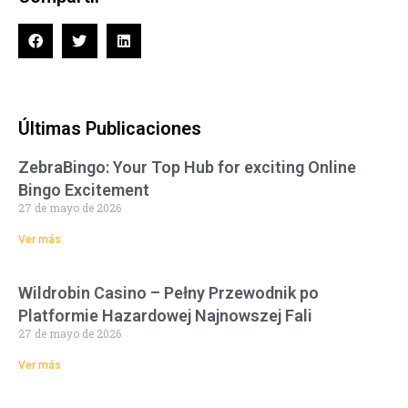
Últimas Publicaciones
ZebraBingo: Your Top Hub for exciting Online
Bingo Excitement
27 de mayo de 2026
Ver más
Wildrobin Casino – Pełny Przewodnik po
Platformie Hazardowej Najnowszej Fali
27 de mayo de 2026
Ver más