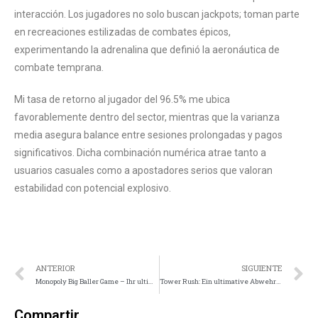
interacción. Los jugadores no solo buscan jackpots; toman parte
en recreaciones estilizadas de combates épicos,
experimentando la adrenalina que definió la aeronáutica de
combate temprana.
Mi tasa de retorno al jugador del 96.5% me ubica
favorablemente dentro del sector, mientras que la varianza
media asegura balance entre sesiones prolongadas y pagos
significativos. Dicha combinación numérica atrae tanto a
usuarios casuales como a apostadores serios que valoran
estabilidad con potencial explosivo.
ANTERIOR
SIGUIENTE
Monopoly Big Baller Game – Ihr ultimative Casino-Show-Erfahrung mit Würfeln sowie Auszahlungschancen
Tower Rush: Ein ultimative Abwehr- und Strategiespiel im Glücksspiel-Segment
Compartir