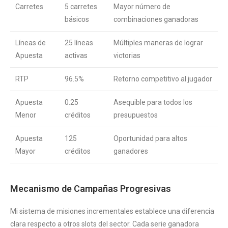
Carretes
5 carretes
Mayor número de
básicos
combinaciones ganadoras
Líneas de
25 líneas
Múltiples maneras de lograr
Apuesta
activas
victorias
RTP
96.5%
Retorno competitivo al jugador
Apuesta
0.25
Asequible para todos los
Menor
créditos
presupuestos
Apuesta
125
Oportunidad para altos
Mayor
créditos
ganadores
Mecanismo de Campañas Progresivas
Mi sistema de misiones incrementales establece una diferencia
clara respecto a otros slots del sector. Cada serie ganadora