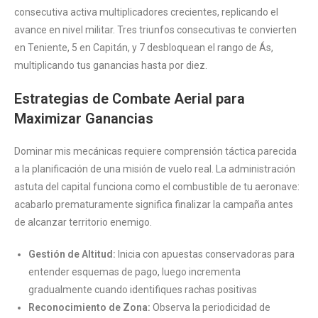
consecutiva activa multiplicadores crecientes, replicando el
avance en nivel militar. Tres triunfos consecutivas te convierten
en Teniente, 5 en Capitán, y 7 desbloquean el rango de Ás,
multiplicando tus ganancias hasta por diez.
Estrategias de Combate Aerial para
Maximizar Ganancias
Dominar mis mecánicas requiere comprensión táctica parecida
a la planificación de una misión de vuelo real. La administración
astuta del capital funciona como el combustible de tu aeronave:
acabarlo prematuramente significa finalizar la campaña antes
de alcanzar territorio enemigo.
Gestión de Altitud:
Inicia con apuestas conservadoras para
entender esquemas de pago, luego incrementa
gradualmente cuando identifiques rachas positivas
Reconocimiento de Zona:
Observa la periodicidad de