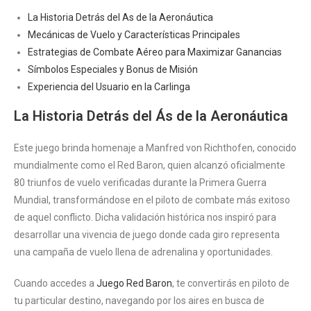
La Historia Detrás del As de la Aeronáutica
Mecánicas de Vuelo y Características Principales
Estrategias de Combate Aéreo para Maximizar Ganancias
Símbolos Especiales y Bonus de Misión
Experiencia del Usuario en la Carlinga
La Historia Detrás del Ás de la Aeronáutica
Este juego brinda homenaje a Manfred von Richthofen, conocido
mundialmente como el Red Baron, quien alcanzó oficialmente
80 triunfos de vuelo verificadas durante la Primera Guerra
Mundial, transformándose en el piloto de combate más exitoso
de aquel conflicto. Dicha validación histórica nos inspiró para
desarrollar una vivencia de juego donde cada giro representa
una campaña de vuelo llena de adrenalina y oportunidades.
Cuando accedes a
Juego Red Baron
, te convertirás en piloto de
tu particular destino, navegando por los aires en busca de