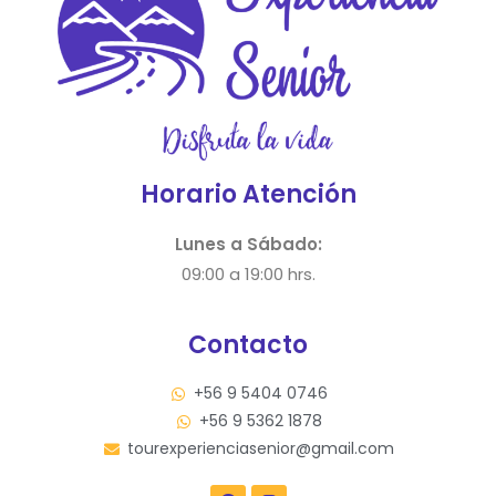
Horario Atención
Lunes a Sábado:
09:00 a 19:00 hrs.
Contacto
+56 9 5404 0746
+56 9 5362 1878
tourexperienciasenior@gmail.com