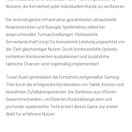
Nutzern, die Korrektheit jeder individuellen Runde zu verifizieren.
Die technologische Infrastruktur gewährleistet ultraschnelle
Reaktionszeiten und flüssiges Spielerlebnis selbst bei
anspruchsvollen Turmaufstellungen. Verbesserte
Serverlandschaft sorgt für konsistente Leistung ungeachtet von
der Zahl gleichzeitiger Nutzer. Durch kontinuierliche Updates
verbleiben Komponenten ausbalanciert und zusätzliche
taktische Chancen sind regelmäßig implementiert.
Tower Rush symbolisiert die Fortschritt zeitgemäßer Gaming-
Titel durch die erfolgreiche Kombination von Taktik, Können und
bewährten Zufallskomponenten. Die Synthese aus offenen
Gewinnmechaniken, verifizierten Rückzahlungsraten und
profunder spielerischer Tiefe kreiert dieses Game zur ersten
Wahl für erfahrene Nutzer.