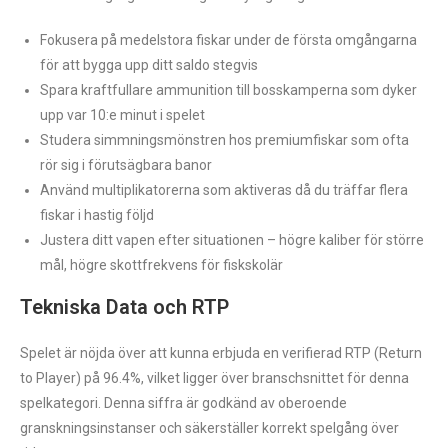
Fokusera på medelstora fiskar under de första omgångarna
för att bygga upp ditt saldo stegvis
Spara kraftfullare ammunition till bosskamperna som dyker
upp var 10:e minut i spelet
Studera simmningsmönstren hos premiumfiskar som ofta
rör sig i förutsägbara banor
Använd multiplikatorerna som aktiveras då du träffar flera
fiskar i hastig följd
Justera ditt vapen efter situationen – högre kaliber för större
mål, högre skottfrekvens för fiskskolär
Tekniska Data och RTP
Spelet är nöjda över att kunna erbjuda en verifierad RTP (Return
to Player) på 96.4%, vilket ligger över branschsnittet för denna
spelkategori. Denna siffra är godkänd av oberoende
granskningsinstanser och säkerställer korrekt spelgång över