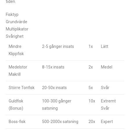
tiden.
Fisktyp
Grundvärde
Multiplikator
Svårighet
Mindre
2-5 gånger insats
1x
Lätt
Klippfisk
Medelstor
8-15x insats
2x
Medel
Makrill
Större Tonfisk
20-50x insats
5x
Svår
Guldfisk
100-300 gånger
10x
Extremt
(Bonus)
satsning
Svår
Boss-fisk
500-2000x satsning
20x
Expert