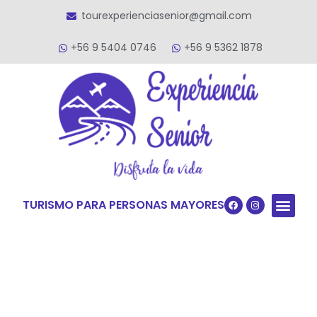
tourexperienciasenior@gmail.com
+56 9 5404 0746
+56 9 5362 1878
TURISMO PARA PERSONAS MAYORES
Quiénes S
VACACIONES TERCERA ED
VIAJES PARA