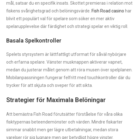
mål, satsar du en specifik insats. Skottet premieras i relation mot
fiskens svårighetsgrad och belöningsvärde.
Fish Road casino
har
blivit ett populärt val för spelare som söker en mer aktiv
spelarupplevelse där färdighet och strategi spelar en viktig roll.
Basala Spelkontroller
Spelets styrsystem är lättfattligt utformat för såväl nybörjare
och erfarna spelare. Vänster musknappen aktiverar vapnet,
medan du justerar målet genom att röra musen över spelplanen.
Mobilanpassningen fungerar felfritt med touchkontroller där du
trycker för att skjuta och sveper för att sikta.
Strategier för Maximala Belöningar
Att bemästra Fish Road förutsätter förståelse för våra olika
fisktypernas beteendemönster och värden. Mindre fiskarter
simmar snabbt men ger lägre utbetalningar, medan stora
varelser rör sig lugnare men ger betydligt högre vinster.