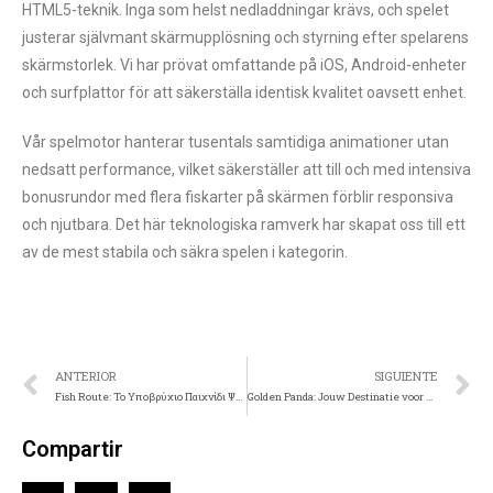
HTML5-teknik. Inga som helst nedladdningar krävs, och spelet
justerar självmant skärmupplösning och styrning efter spelarens
skärmstorlek. Vi har prövat omfattande på iOS, Android-enheter
och surfplattor för att säkerställa identisk kvalitet oavsett enhet.
Vår spelmotor hanterar tusentals samtidiga animationer utan
nedsatt performance, vilket säkerställer att till och med intensiva
bonusrundor med flera fiskarter på skärmen förblir responsiva
och njutbara. Det här teknologiska ramverk har skapat oss till ett
av de mest stabila och säkra spelen i kategorin.
ANTERIOR
SIGUIENTE
Fish Route: Το Υποβρύχιο Παιχνίδι Ψαρέματος το οποίο Κυριεύει όλα τα Καζίνο
Golden Panda: Jouw Destinatie voor Hoogwaardige Online Casino Entertainment
Compartir