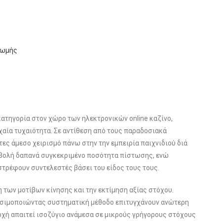
ρωμής
κατηγορία στον χώρο των ηλεκτρονικών online καζίνο,
χαία τυχαιότητα. Σε αντίθεση από τους παραδοσιακά
ες άμεσο χειρισμό πάνω στην την εμπειρία παιχνιδιού διά
 βολή δαπανά συγκεκριμένο ποσότητα πίστωσης, ενώ
τρέφουν συντελεστές βάσει του είδος τους τους.
 των μοτίβων κίνησης και την εκτίμηση αξίας στόχου.
σιμοποιώντας συστηματική μέθοδο επιτυγχάνουν ανώτερη
αρχή απαιτεί ισοζύγιο ανάμεσα σε μικρούς γρήγορους στόχους