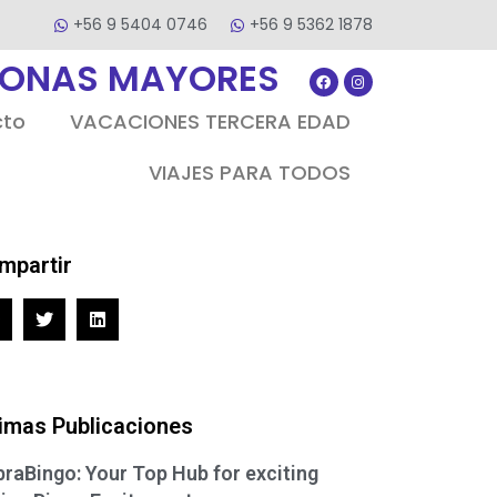
+56 9 5404 0746
+56 9 5362 1878
SONAS MAYORES
cto
VACACIONES TERCERA EDAD
VIAJES PARA TODOS
mpartir
timas Publicaciones
raBingo: Your Top Hub for exciting