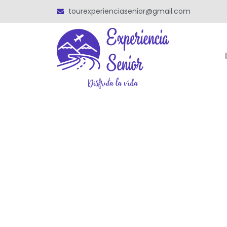
tourexperienciasenior@gmail.com