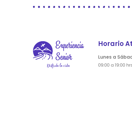
Horario A
Lunes a Sába
09:00 a 19:00 hrs