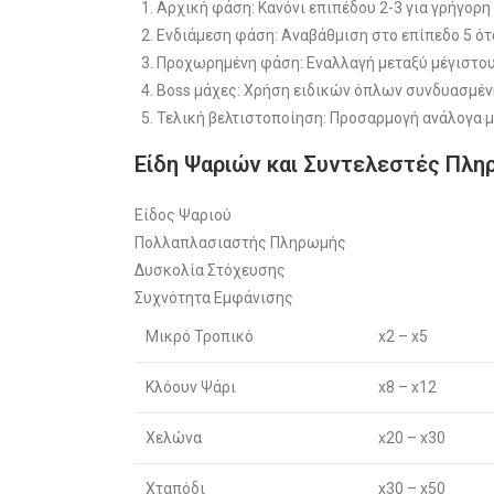
Αρχική φάση: Κανόνι επιπέδου 2-3 για γρήγορ
Ενδιάμεση φάση: Αναβάθμιση στο επίπεδο 5 ότ
Προχωρημένη φάση: Εναλλαγή μεταξύ μέγιστου 
Boss μάχες: Χρήση ειδικών όπλων συνδυασμέν
Τελική βελτιστοποίηση: Προσαρμογή ανάλογα μ
Είδη Ψαριών και Συντελεστές Πλ
Είδος Ψαριού
Πολλαπλασιαστής Πληρωμής
Δυσκολία Στόχευσης
Συχνότητα Εμφάνισης
Μικρό Τροπικό
x2 – x5
Κλόουν Ψάρι
x8 – x12
Χελώνα
x20 – x30
Χταπόδι
x30 – x50