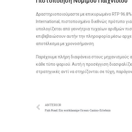
Πιστοποίηση Νόμιμου Παιχνιδιού
Δραστηριοποιούμαστε με επικυρωμένο RTP 96.8% 
International, πιστοποιημένο διεθνώς πρότυπο για
υπολογίζεται από γεννήτρια τυχαίων αριθμών πι
επιβεβαιώσουν αυτήν την πληροφορία μέσω αρχεί
αποτέλεσμα με χρονοσήμανση.
Παρέχουμε πλήρη διαφάνεια στους μηχανισμούς α
κάθε τύπο ψαριού. Αυτή η προσέγγιση διασφαλίζε
στρατηγικές αντί να στηρίζονται σε τύχη, παράγο
ANTERIOR
Fish Road: Ein erstklassige Ozean-Casino-Erlebnis