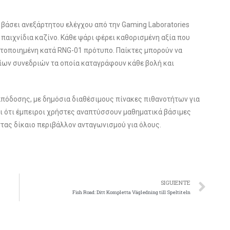
βάσει ανεξάρτητου ελέγχου από την Gaming Laboratories
 παιχνίδια καζίνο. Κάθε ψάρι φέρει καθορισμένη αξία που
στοποιημένη κατά RNG-01 πρότυπο. Παίκτες μπορούν να
ων συνεδριών τα οποία καταγράφουν κάθε βολή και
πόδοσης, με δημόσια διαθέσιμους πίνακες πιθανοτήτων για
ι ότι έμπειροι χρήστες αναπτύσσουν μαθηματικά βάσιμες
ντας δίκαιο περιβάλλον ανταγωνισμού για όλους.
SIGUIENTE
Fish Road: Ditt Kompletta Vägledning till Speltiteln