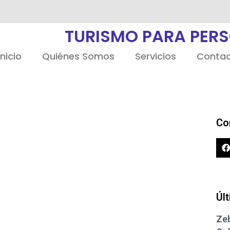
TURISMO PARA PER
Inicio
Quiénes Somos
Servicios
Conta
Co
Úl
Zeb